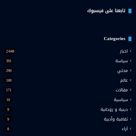
فيسبوك
تويتر
يوتيوب
تابعنا على فيسبوك
Categories
اخبار
2٬648
سياسة
391
محلي
299
عالم
169
مقالات
171
سياسية
10
دينية و روحانية
9
ثقافية وأدبية
9
اَراء
8