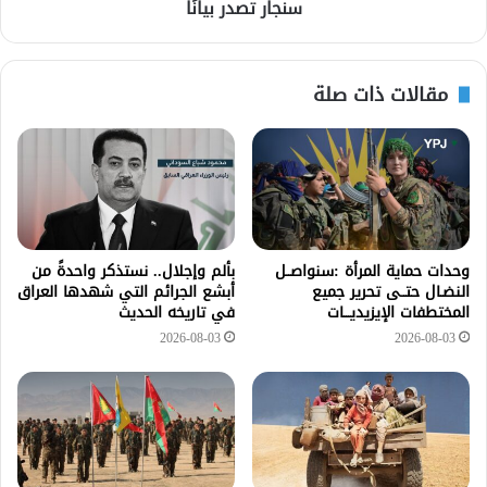
سنجار تصدر بيانًا
مقالات ذات صلة
وحدات حماية المرأة :سنواصــل
بألم وإجلال.. نستذكر واحدةً من
النضـال حتــى تحرير جميع
أبشع الجرائم التي شهدها العراق
المختطفات الإيزيديـــات
في تاريخه الحديث
2026-08-03
2026-08-03