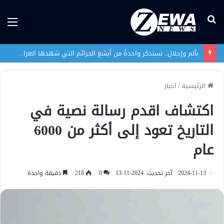
بحث
الق
عن
بألم وإجلال.. نستذكر واحدةً من أبشع الجرائم التي شهدها العراق في تاريخه الحديث
الرئيسية
/
اخبار
اكتشاف اقدم رسالة نصية في
التاريخ تعود إلى أكثر من 6000
عام
2024-11-13
آخر تحديث: 2024-11-13
0
218
دقيقة واحدة