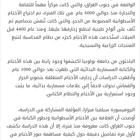
الواقعة في جنوب العراق، والتي كانت مركزاً مهماً للثقافة
والتجارة منذ حوالي 6000 عام. في تلك الفترة، تم اختراع الأختام
الأسطوانية المصنوعة من الحجر، والتي كانت تُنقش بتصاميم ثم
تُلف على ألواح طينية لتطبع زخارفها عليها. ومنذ عام 4400 قبل
الميلاد، استُخدمت هذه الأختام كجزء من نظام المحاسبة لتتبع
المنتجات الزراعية والنسيجية.
الباحثون من جامعة بولونيا اكتشفوا وجود رابط بين هذه الأختام
والكتابة المسمارية البدائية التي ظهرت بعد حوالي 1000 عام.
وأظهرت الدراسات أن زخارف الأختام المتعلقة بتصوير الجرار
والقماش تحولت لاحقاً إلى علامات مسمارية بدائية، ما يثبت
وجود استمرارية بين الأختام والنظام الكتابي.
البروفيسورة سيلفيا فيرارا، المؤلفة المشاركة في الدراسة،
أوضحت أن العلاقة بين الأختام الأسطوانية وتطور الكتابة في
جنوب العراق كانت معروفة منذ فترة، إلا أن هذه الدراسة تكشف
لأول مرة تفاصيل دقيقة حول كيفية مساهمة صور الأختام في