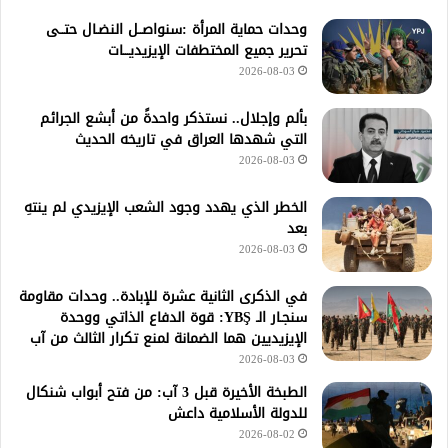
وحدات حماية المرأة :سنواصــل النضـال حتــى
تحرير جميع المختطفات الإيزيديـــات
2026-08-03
بألم وإجلال.. نستذكر واحدةً من أبشع الجرائم
التي شهدها العراق في تاريخه الحديث
2026-08-03
الخطر الذي يهدد وجود الشعب الإيزيدي لم ينتهِ
بعد
2026-08-03
في الذكرى الثانية عشرة للإبادة.. وحدات مقاومة
سنجـار الـ YBŞ: قوة الدفاع الذاتي ووحدة
الإيزيديين هما الضمانة لمنع تكرار الثالث من آب
2026-08-03
الطبخة الأخيرة قبل 3 آب: من فتح أبواب شنكال
للدولة الأسلامية داعش
2026-08-02