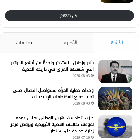
الكل (2823)
الأشهر
الأخيرة
تعليقات
بألم وإجلال.. نستذكر واحدةً من أبشع الجرائم
التي شهدها العراق في تاريخه الحديث
2026-08-03
وحدات حماية المرأة :سنواصــل النضـال حتــى
تحرير جميع المختطفات الإيزيديـــات
2026-08-03
حــزب اتحاد بيث نهرين الوطني يعلـــن دعمه
لموقف تحالــــف القضية الأيزيدية ويرفض فرض
إدارة جديدة على سنجار
2026-07-28