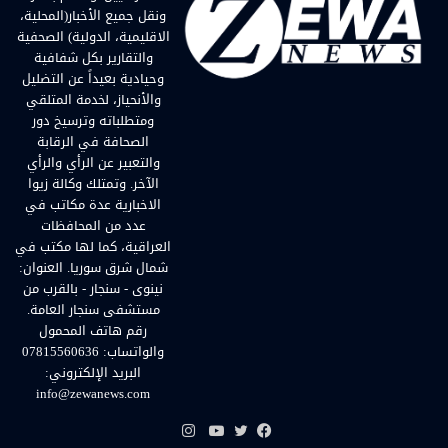
ونقل جميع الأخبار(المحلية،
الاقليمية، الدولية) الصحفية
والتقارير بكل شفافية
وحيادية بعيداً عن التضليل
والأنحياز، لخدمة المتلقي
ومتطلباته وترسيخ دور
الصحافة في الرقابة
والتعبير عن الرأي والرأي
الآخر. وتمتلك وكالة زيوا
الاخبارية عدة مكاتب في
عدد من المحافظات
العراقية، كما لها مكتب في
شمال شرق سوريا. العنوان:
نينوى - سنجار - بالقرب من
مستشفى سنجار العامة.
رقم هاتف المحمول
والواتساب: 07815560636
البريد الإلكتروني:
info@zewanews.com
انستقرام