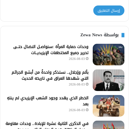
بواسطة Zewa News
وحدات حماية المرأة :سنواصــل النضـال حتــى
تحرير جميع المختطفات الإيزيديـــات
2026-08-03
بألم وإجلال.. نستذكر واحدةً من أبشع الجرائم
التي شهدها العراق في تاريخه الحديث
2026-08-03
الخطر الذي يهدد وجود الشعب الإيزيدي لم ينتهِ
بعد
2026-08-03
في الذكرى الثانية عشرة للإبادة.. وحدات مقاومة