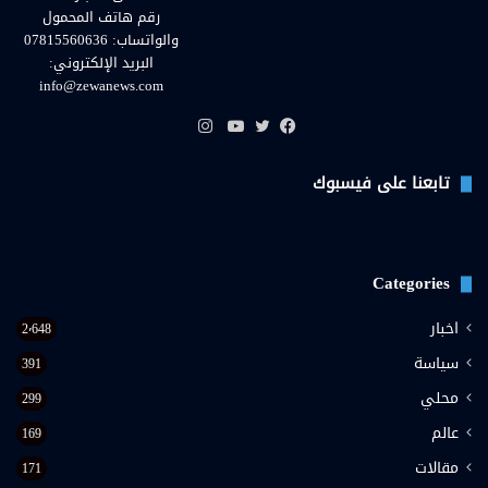
رقم هاتف المحمول
والواتساب: 07815560636
البريد الإلكتروني:
info@zewanews.com
انستقرام
فيسبوك
تويتر
يوتيوب
تابعنا على فيسبوك
Categories
اخبار
2٬648
سياسة
391
محلي
299
عالم
169
مقالات
171