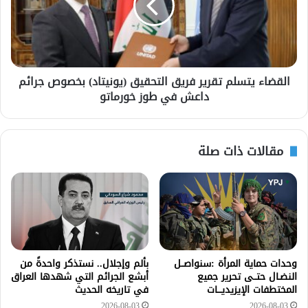
القضاء يتسلم تقرير فريق التحقيق (يونيتاد) بخصوص جرائم
داعش في طوز خورماتو
مقالات ذات صلة
وحدات حماية المرأة :سنواصــل
بألم وإجلال.. نستذكر واحدةً من
النضـال حتــى تحرير جميع
أبشع الجرائم التي شهدها العراق
المختطفات الإيزيديـــات
في تاريخه الحديث
2026-08-03
2026-08-03