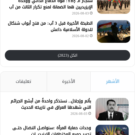
سنجـار الـ YBŞ: قوة الدفاع الذاتي ووحدة
الإيزيديين هما الضمانة لمنع تكرار الثالث من آب
2026-08-03
الطبخة الأخيرة قبل 3 آب: من فتح أبواب شنكال
للدولة الأسلامية داعش
2026-08-02
الكل (2823)
الأشهر
الأخيرة
تعليقات
بألم وإجلال.. نستذكر واحدةً من أبشع الجرائم
التي شهدها العراق في تاريخه الحديث
2026-08-03
وحدات حماية المرأة :سنواصــل النضـال حتــى
تحرير جميع المختطفات الإيزيديـــات