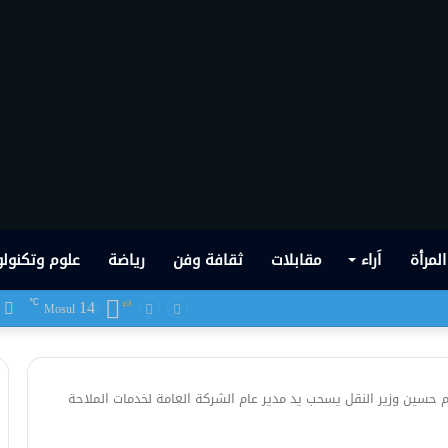
المرأة
اَراء
مقابلات
ثقافة وفن
رياضة
علوم وتكنولو
14
ف
℃
 شهدها العراق في تاريخه الحديث
Mosul
حسين وزير النقل يسحب يد مدير عام الشركة العامة لخدمات الملاحة