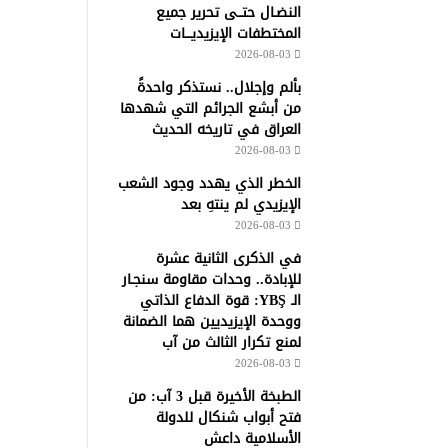
النضـال حتــى تحرير جميع
المختطفات الإيزيديـــات
2026-08-03
بألم وإجلال.. نستذكر واحدةً
من أبشع الجرائم التي شهدها
العراق في تاريخه الحديث
2026-08-03
الخطر الذي يهدد وجود الشعب
الإيزيدي لم ينتهِ بعد
2026-08-03
في الذكرى الثانية عشرة
للإبادة.. وحدات مقاومة سنجـار
الـ YBŞ: قوة الدفاع الذاتي
ووحدة الإيزيديين هما الضمانة
لمنع تكرار الثالث من آب
2026-08-03
الطبخة الأخيرة قبل 3 آب: من
فتح أبواب شنكال للدولة
الأسلامية داعش