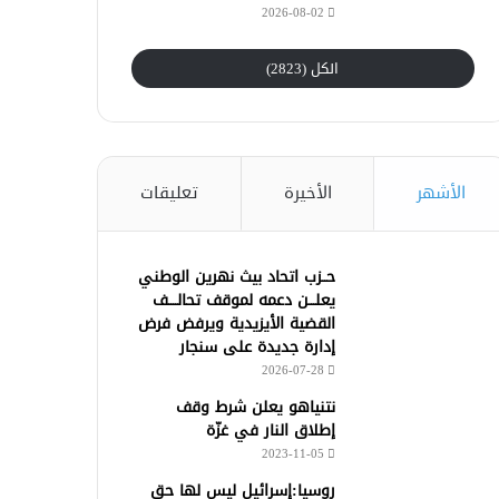
2026-08-02
الكل (2823)
الأشهر
الأخيرة
تعليقات
حــزب اتحاد بيث نهرين الوطني
يعلـــن دعمه لموقف تحالــــف
القضية الأيزيدية ويرفض فرض
إدارة جديدة على سنجار
2026-07-28
نتنياهو يعلن شرط وقف
إطلاق النار في غزّة
2023-11-05
روسيا:إسرائيل ليس لها حق