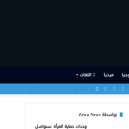
جيا
ميديا
اللغات
يسبوك
تويتر
يوتيوب
انستقرام
الوضع
بحث
المظلم
عن
بواسطة Zewa News
وحدات حماية المرأة :سنواصــل