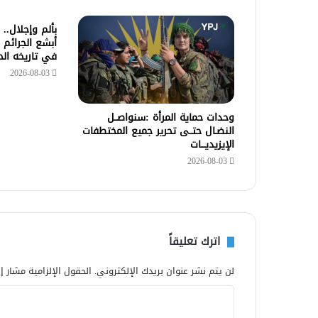
بألم وإجلال..
أبشع الجرائم 
في تاريخه ال
2026-08-03
وحدات حماية المرأة :سنواصــل
النضـال حتــى تحرير جميع المختطفات
الإيزيديـــات
2026-08-03
اترك تعليقاً
لن يتم نشر عنوان بريدك الإلكتروني.
الحقول الإلزامية مشار إل
ا
ل