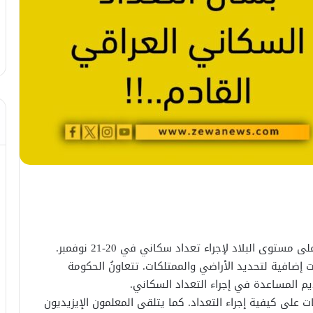
السلطات العراقية ستفرضُ حظر تجول لمدة يومين على مستوى البلاد لإجراء تعداد سكاني في 20-21 نوفمبر.
إضافية لتحديد الأراضي والممتلكات. تتعاونُ الحكومة
ت على كيفية إجراء التعداد. كما يتلقى المعلمون الإيزيديون