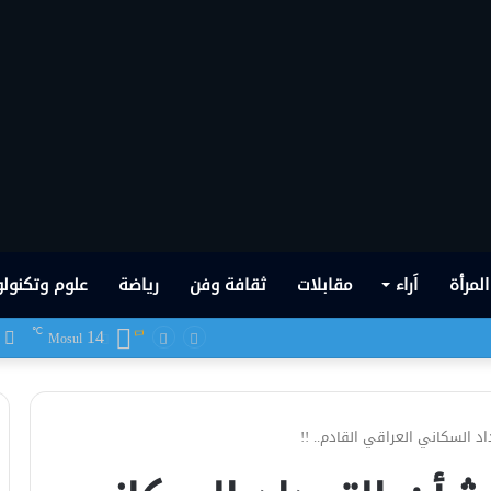
المرأة
اَراء
مقابلات
ثقافة وفن
رياضة
علوم وتكنولو
14
ف
℃
 شهدها العراق في تاريخه الحديث
Mosul
د السكاني العراقي القادم.. !!