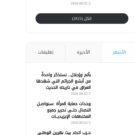
2026-08-02
الكل (2823)
الأشهر
الأخيرة
تعليقات
بألم وإجلال.. نستذكر واحدةً
من أبشع الجرائم التي شهدها
العراق في تاريخه الحديث
2026-08-03
وحدات حماية المرأة :سنواصــل
النضـال حتــى تحرير جميع
المختطفات الإيزيديـــات
2026-08-03
حــزب اتحاد بيث نهرين الوطني