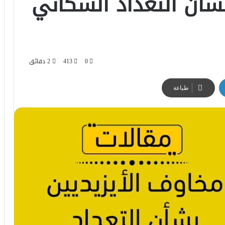
شأن التعداد السكاني
0
413
2 دقائق
طباعة