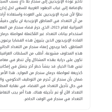
تأخير عودة الإيزيديين إلى سنجار بلا داعٍ بسبب ال
بالإضافة إلى غياب الجهود الغربية للسعي لحل إداري 
نظرًا لأن قدرة الإيزيديين على العودة واستعادة أ
من أن التعداد في المناطق الإيزيدية لن يكون دقيقً
الميزانية لعام 2023، الذي حرمَ قضاء 
استخدام بيانات التعداد غير المُكتملة لمواصلة حرمان
القادة الإيزيديون الذين يثيرونَ هذه القضايا يرغبو
المناطق. كما يريدون إعفاء سنجار من التعداد الحالي
تكون على دراية بهذه المشاكل وأن تنظر في معاملة 
تبني هذا الخيار، قد ينشأ خطر آخر يتمثل في إمكانية
كذريعة لمواصلة حرمان سنجار من الموارد. هذا الأم
ضمان بأن سنجار لن تُحرم من التوظيف الحكومي، والم
في حال تأجيل التعداد في القضاء. في نهاية المطاف،
التعداد الآن أو تم تأجيله هناك. هذا أمر يجب التعا
التعداد في سنجار في الوقت الحاضر.