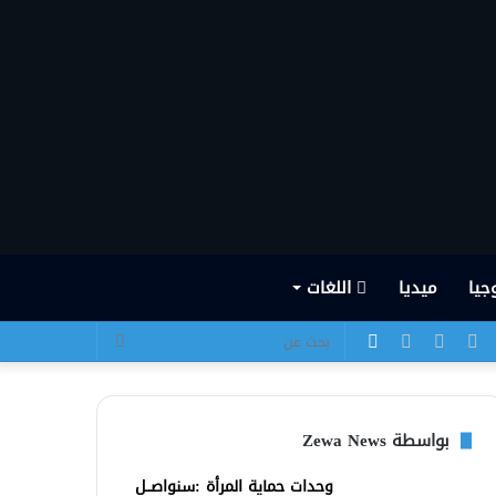
جيا
ميديا
اللغات
يسبوك
تويتر
يوتيوب
انستقرام
الوضع
بحث
المظلم
عن
بواسطة Zewa News
وحدات حماية المرأة :سنواصــل