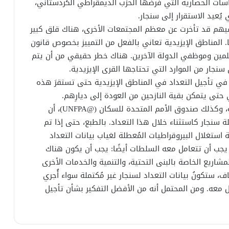
سياسات الحصارية التي فرضها الحزب الديمقراطي الكردستاني،
يُعيد الاستقرار إلى سنجار.
راضيهم قد تأخرت عن معظم المجتمعات الأخرى، هناك قلق كبير
ا. المناطق الإيزيدية تعاني بالفعل من التمييز بخصوص قانون
سنجار من المعلمين وموظفي الدولة الآخرين. هناك خطر حقيقي من أن يتم
 سنجار من الموارد التي تحتاجها القرى الإيزيدية.
ن في تأجيل التعداد في المناطق الإيزيدية حتى تستقرَ هذه
 حتى يتمكن بقية النازحين من العودة إلى ديارِهم.
هذهِ المخاوف مشروعة. أطلب من السلطات العراقية، وكذلك صندوق الأمم المتحدة للسكان (@UNFPA)، أن
سنجار كاستثناء خلال هذا التعداد. بالطبع، حتى إذا تم
 استغلال البيروقراطيات المُعطلة لغياب بيانات التعداد
ر يجب أن تتعامل معه السلطات أيضًا: يجب أن يكون هناك
شاريع الخاصة بالبنى التحتية، والتنمية والخدمات الأخرى
 ستكونُ بيانات التعداد لسنجار غير مُكتملة سواء أُجري
مل معه. ومن المحتمل أنه من الأفضل التفكير بشأن تأجيل