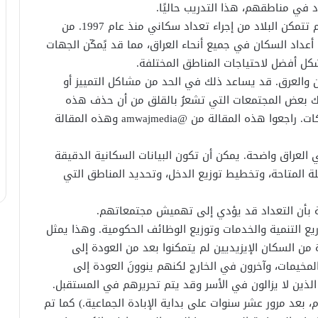
 في مناطقهم، هذا التدريب حاليًا.
حاليًا، لا تملك العراق بيانات سكانية حديثة منذُ أن لم تتمكن البلاد من إجراء تعداد سكاني منذ عام 1997. من
أعداد السكان في جميع أنحاء العراق، مما قد يًمكّن الجهات
كل أفضل لاحتياجات المناطق المختلفة.
 والعرق. قد يساعد ذلك في الحد من مشاكل التمييز أو
هناك بعض المجتمعات التي تشعرُ بالقلق من أن حذف هذه
الفئات وفقا للهوية قد يسمح بحدوث بعض الانتهاكات. راجعوا هذه المقالة من @amwajmedia وهذه المقالة
العراق واضحة. يمكن أن تكون البيانات السكانية الدقيقة
ة المتاحة، وتخطيط توزيع الدخل، وتحديد المناطق التي
عة بأن التعداد قد يؤدي إلى تهميش مجتمعاتهم.
يع التنمية والخدمات وتوزيع الوظائف الحكومية. وهذا يمثل
 من السكان الإيزيديين لم يتمكنوا بعد من العودة إلى
لمخيمات، وآخرون في الخارج لكنهم ينوونَ العودة إلى
ين لا يزالون في الأسر وقد يتم تحريرهم في المستقبل.
 بعد مرور عشر سنوات على بداية الإبادة الجماعية.) كما تم