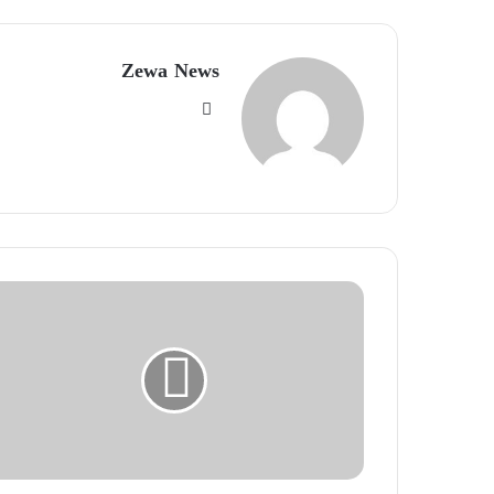
Zewa News
موقع
الويب