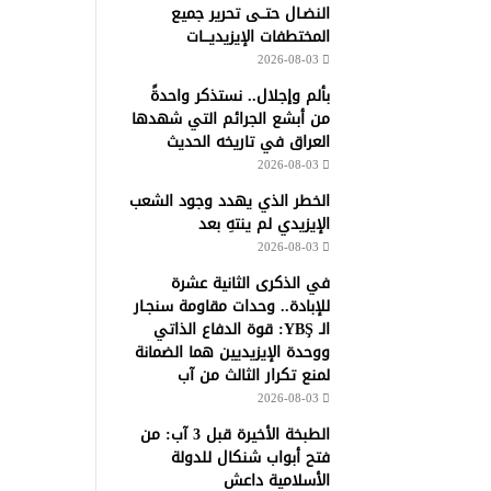
النضـال حتــى تحرير جميع
المختطفات الإيزيديـــات
2026-08-03
بألم وإجلال.. نستذكر واحدةً
من أبشع الجرائم التي شهدها
العراق في تاريخه الحديث
2026-08-03
الخطر الذي يهدد وجود الشعب
الإيزيدي لم ينتهِ بعد
2026-08-03
في الذكرى الثانية عشرة
للإبادة.. وحدات مقاومة سنجـار
الـ YBŞ: قوة الدفاع الذاتي
ووحدة الإيزيديين هما الضمانة
لمنع تكرار الثالث من آب
2026-08-03
الطبخة الأخيرة قبل 3 آب: من
فتح أبواب شنكال للدولة
الأسلامية داعش