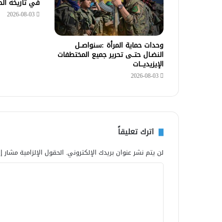
في تاريخه ال
2026-08-03
وحدات حماية المرأة :سنواصــل
النضـال حتــى تحرير جميع المختطفات
الإيزيديـــات
2026-08-03
اترك تعليقاً
لن يتم نشر عنوان بريدك الإلكتروني.
الحقول الإلزامية مشار إل
ا
ل
ت
ع