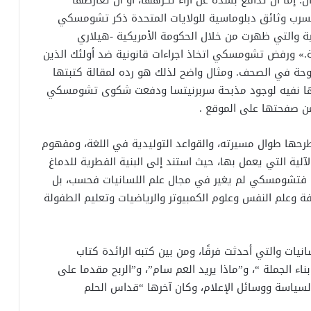
لتسرب وثائق دبلوماسية للولايات المتحدة ذكر تشومسكي
اطية والتي ظهرت من خلال الحكومة الأمريكية -هيلاري
ية.» ورفض تشومسكي اتخاذ اجراءات قانونية ضد أولئك الذين
حة في الصحف. ومثال واضح لذلك هو رده لمقالة كتبتها
فيها نفيه لوجود مذبحة سربرنيتسا ودفعت شكوى تشومسكي
من صفحتها على الموقع .
ها طوال مسيرته، والقواعد التوليدية في اللغة، ومفهوم
لآلية التي يعمل بها، حيث استند إلى البنية الفطرية للدماغ
ة، فتشومسكي لم يغير في مجال علم اللسانيات فحسب، بل
ة وعلم النفس وعلوم الكمبيوتر والرياضيات وتعليم الطفولة
يات والتي أحدثت فرقًا، ومن بين كتبه الرائدة كتاب
ناء الجملة “، و”ماذا يريد العم سام”، و”الربح مقدما على
10 كتاب عن الحروب والسياسة ووسائل الإعلام، وكان آخرها “قداس الحلم