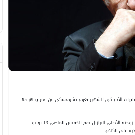
توفي اليوم الثلاثاء(19_06_2024) المفكر وعالم اللسانيات الأميركي الشهير نعوم تشومسكي‬⁩ عن عمر يناهز 95
فقد دخل “تشومسكي” إلى المستشفى في موطن زوجته الأصلي البرازيل يوم الخميس الماضي 13 يونيو