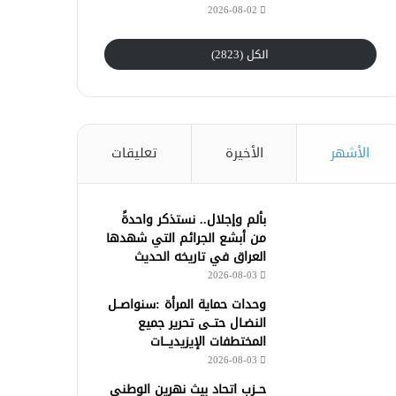
2026-08-02
الكل (2823)
الأشهر
الأخيرة
تعليقات
بألم وإجلال.. نستذكر واحدةً
من أبشع الجرائم التي شهدها
العراق في تاريخه الحديث
2026-08-03
وحدات حماية المرأة :سنواصــل
النضـال حتــى تحرير جميع
المختطفات الإيزيديـــات
2026-08-03
حــزب اتحاد بيث نهرين الوطني