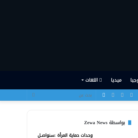
جيا
ميديا
اللغات
يسبوك
تويتر
يوتيوب
انستقرام
الوضع
بحث
المظلم
عن
بواسطة Zewa News
وحدات حماية المرأة :سنواصــل