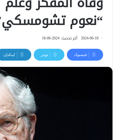
وفاة المفكر وعلم ا
“نعوم تشومسكي”
2024-06-18
آخر تحديث: 2024-06-18
فيسبوك
تويتر
لينكدإن