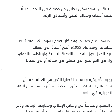
رازيلية إن تشومسكى يعاني من صعوبة في التحدث ويتأثر
 طبيب أعصاب ومعالج النطق وأخصائي الرئة.
ولد نعوم تشومسكي في مدينة فيلاديلفيا بتاريخ 7 ديسمبر عام 1928م، وقد كان نعوم تشومسكي عبقريًا حيث
نال على درجة الدكتوراه في اللسانيات من جامعة بنسلفانيا، ومنذ عام 1955م أصبح أستاذًا في معهد
ة للجدل حول القدرات اللغوية البشرية وارتباطها بالدماغ،
 في المواضيع التي تتعلق في مجاله أو في قضايا
الأمريكية ومساند لقضايا التحرر في العالم، كما أن
ناك عالم لسانيات أمريكي أحدث ثورة كبرى في مجال اللغة
تحويلية في اللغة.
ير، وتحديداً في وسائل الإعلام، ومعارضة الرقابة. وذكر
ن: إما أن تدافع بشدة عن آراء تكرهها، أو أن تعارضها