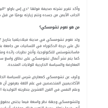
وأكد تقرير نشرته صحيفة فولها “دي إس باولو “الب
الجانب الأيمن من جسده وتتم زيارته يوميًا من قبل
من هو نعوم تشومسكي؟
ماساتشوستس للتكنولوجيا، وأنتج نظريات رائدة ومثير
كما يتم نشر أعمال تشومسكي على نطاق واسع سواء
المعارضة والسياسة الخارجية للولايات المتحدة.
وعُرِف عن تشومسكي كمعارض شرس للسياسة الخارجية 
الأكاديميين المتخصصين في علم اللغة يعرفون أن ه
وعلم النفس في القرن العشرين بنظريته التوليدية ال
ولتشومسكي وجهة نظر واسعة فيما يختص بحقوق التعب
أنه «فيما يتعلق بحرية التعبير هناك موقفان أساسيا