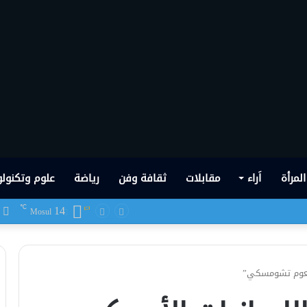
المرأة
اَراء
مقابلات
ثقافة وفن
رياضة
علوم وتكنولو
14
ف
℃
 شهدها العراق في تاريخه الحديث
Mosul
“نعوم تشومسكي”