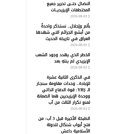
النضـال حتــى تحرير جميع
المختطفات الإيزيديـــات
2026-08-03
بألم وإجلال.. نستذكر واحدةً
من أبشع الجرائم التي شهدها
العراق في تاريخه الحديث
2026-08-03
الخطر الذي يهدد وجود الشعب
الإيزيدي لم ينتهِ بعد
2026-08-03
في الذكرى الثانية عشرة
للإبادة.. وحدات مقاومة سنجـار
الـ YBŞ: قوة الدفاع الذاتي
ووحدة الإيزيديين هما الضمانة
لمنع تكرار الثالث من آب
2026-08-03
الطبخة الأخيرة قبل 3 آب: من
فتح أبواب شنكال للدولة
الأسلامية داعش