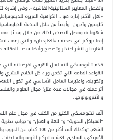
وتفضل المعايير الستالينية/الفاشية». وفي إشارة 
«لعل الأكثر إثارة هو .. الكراهية المريرة للديموقر
كلينتون وآخرون- وأيضاً من خلال الخدمة الدبلوماس
شهروا به وفضل التصدي لذلك من خلال رسائل مفتو
إيما بروكيز في صحيفة «الغارديان» والتي زعمت 
الغارديان لنشر اعتذار وتصحيح وأيضا سحب المقالة 
قدّم تشومسكي التسلسل الهرمي لفرضياته التي طرح
القواعد العامة التي تكمن وراء كل الكلام البشري وا
وتكوينه، واعتبرها العامل الأساسي في تكون اللغ
أثر عمله في مجالات عدة مثل؛ مجال العلوم والفلسف
والأنثروبولوجيا.
ألّف تشومسكي الكثير من الكتب في مجال علم اللسان
“الهياكل النحوية” و”اللغة والعقل” و”جوانب نظرية ب
الشعب”وكذلك ألف أكثر من 0
الأمريكي: المبادئ العشرة لتركيز الثروة والسلطة”.