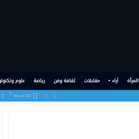
المرأة
اَراء
مقابلات
ثقافة وفن
رياضة
علوم وتكنولو
14
ف
℃
 شهدها العراق في تاريخه الحديث
Mosul