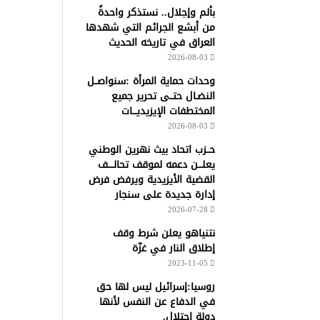
بألم وإجلال.. نستذكر واحدةً
من أبشع الجرائم التي شهدها
العراق في تاريخه الحديث
2026-08-03
وحدات حماية المرأة :سنواصــل
النضـال حتــى تحرير جميع
المختطفات الإيزيديـــات
2026-08-03
حــزب اتحاد بيث نهرين الوطني
يعلـــن دعمه لموقف تحالــــف
القضية الأيزيدية ويرفض فرض
إدارة جديدة على سنجار
2026-07-28
نتنياهو يعلن شرط وقف
إطلاق النار في غزّة
2023-11-05
روسيا:إسرائيل ليس لها حق
في الدفاع عن النفس لأنها
دولة إحتلال.