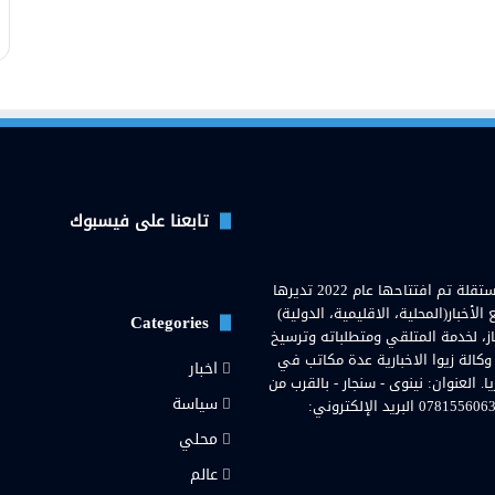
تابعنا على فيسبوك
وكالة زيوا نيوز( Zewa News Agency) هي وكالة اخبارية عراقية مستقلة تم افتتاحها عام 2022 تديرها
خبار(المحلية، الاقليمية، الدولية)
Categories
از، لخدمة المتلقي ومتطلباته وترسيخ
 وكالة زيوا الاخبارية عدة مكاتب في
اخبار
لعنوان: نينوى - سنجار - بالقرب من
سياسة
مستشفى سنجار العامة. رقم هاتف المحمول والواتساب: 07815560636 البريد الإلكتروني:
محلي
رام
عالم