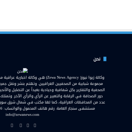
نحن
مجموعة شبابية من الصحفيين العراقيين. وتهتم بنشر ونقل جميع الأ
الصحفية والتقارير بكل شفافية وحيادية بعيداً عن التضليل والأنحي
دور الصحافة في الرقابة والتعبير عن الرأي والرأي الآخر. وتمتلك
عدد من المحافظات العراقية، كما لها مكتب في شمال شرق سوريا. ا
info@zewanews.com
فيسبوك
تويتر
يوتيوب
انستق