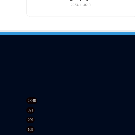
2023-11-02
2٬648
391
299
169