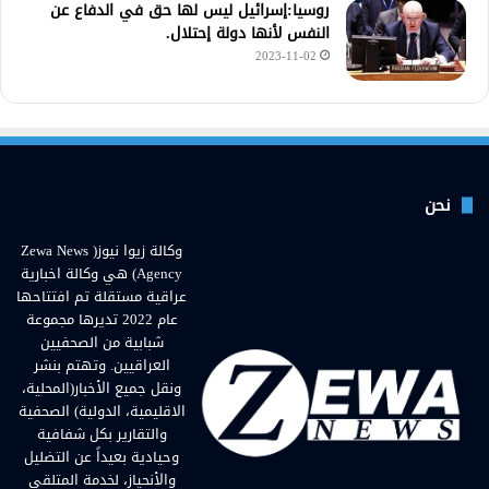
روسيا:إسرائيل ليس لها حق في الدفاع عن
النفس لأنها دولة إحتلال.
2023-11-02
نحن
وكالة زيوا نيوز( Zewa News
Agency) هي وكالة اخبارية
عراقية مستقلة تم افتتاحها
عام 2022 تديرها مجموعة
شبابية من الصحفيين
العراقيين. وتهتم بنشر
ونقل جميع الأخبار(المحلية،
الاقليمية، الدولية) الصحفية
والتقارير بكل شفافية
وحيادية بعيداً عن التضليل
والأنحياز، لخدمة المتلقي