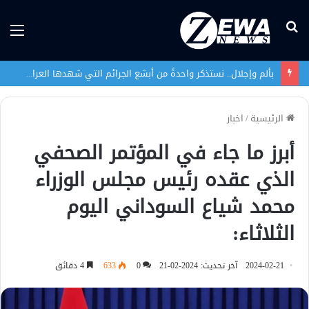
بحث
الق
عن
بألم وإجلال.. نستذكر واحدةً من أبشع الجرائم التي شهدها العراق في تاريخه الحديث
الرئيسية
/
اخبار
أبرز ما جاء في المؤتمر الصحفي
الذي عقده رئيس مجلس الوزراء
محمد شياع السوداني اليوم
الثلاثاء:
2024-02-21
آخر تحديث: 2024-02-21
0
633
4 دقائق