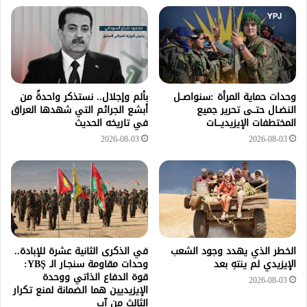
وحدات حماية المرأة :سنواصــل
بألم وإجلال.. نستذكر واحدةً من
النضـال حتــى تحرير جميع
أبشع الجرائم التي شهدها العراق
المختطفات الإيزيديـــات
في تاريخه الحديث
2026-08-03
2026-08-03
الخطر الذي يهدد وجود الشعب
في الذكرى الثانية عشرة للإبادة..
الإيزيدي لم ينتهِ بعد
وحدات مقاومة سنجـار الـ YBŞ:
قوة الدفاع الذاتي ووحدة
2026-08-03
الإيزيديين هما الضمانة لمنع تكرار
الثالث من آب