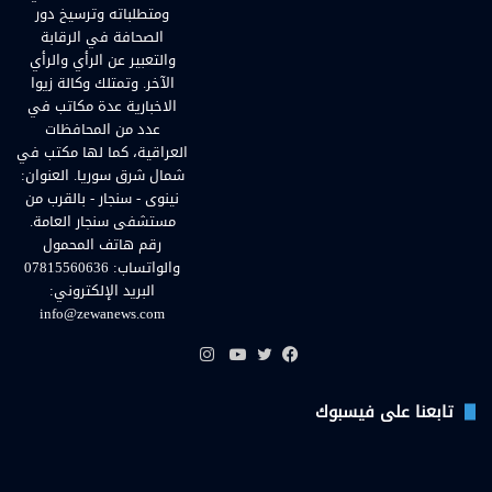
ومتطلباته وترسيخ دور
الصحافة في الرقابة
والتعبير عن الرأي والرأي
الآخر. وتمتلك وكالة زيوا
الاخبارية عدة مكاتب في
عدد من المحافظات
العراقية، كما لها مكتب في
شمال شرق سوريا. العنوان:
نينوى - سنجار - بالقرب من
مستشفى سنجار العامة.
رقم هاتف المحمول
والواتساب: 07815560636
البريد الإلكتروني:
info@zewanews.com
انستقرام
فيسبوك
تويتر
يوتيوب
تابعنا على فيسبوك