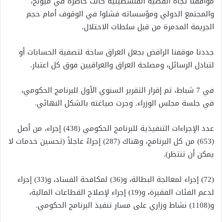
مواقفنا تجاه القضية الفلسطينية كانت حاضرة في ميونخ،
والمجتمع الدولي ومؤسساته فشلوا في الوقوف أمام حجم
الجريمة المدمرة من قبل سلطات الاحتلال.
جددنا موقفنا الرافض بجعل العراق ساحة لتصفية الحسابات أو
لتبادل الرسائل، ومصلحة العراق والعراقيين فوق كل اعتبار.
في 7 شباط، تم إقرار التقرير السنوي الأول للبرنامج الحكومي،
في جلسة مجلس الوزراء. وجرت صياغته بالشكل النهائي.
عدد الإجراءات التنفيذية للبرنامج الحكومي (438) إجراء، من أصل
(653) من كل البرنامج، وهناك (287) إجراءً عاجلاً (تحسين خدمات لا
يمكن أن تنتظر).
(72) إجراء لمعالجة البطالة، و(36) لمكافحة الفساد، و(33) إجراء
لدعم الفئات الفقيرة، و(19) إجراء لإصلاح القطاعات المالية،
و(1108) نشاط وزاري على مسار تنفيذ البرنامج الحكومي.