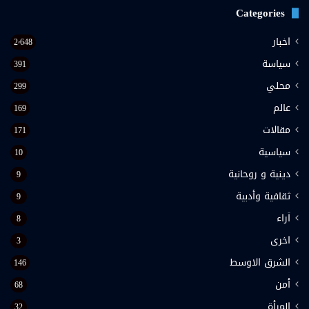
Categories
اخبار
2٬648
سياسة
391
محلي
299
عالم
169
مقالات
171
سياسية
10
دينية و روحانية
9
ثقافية وأدبية
9
اَراء
8
اخرى
3
الشرق الاوسط
146
أمن
68
المرأة
32