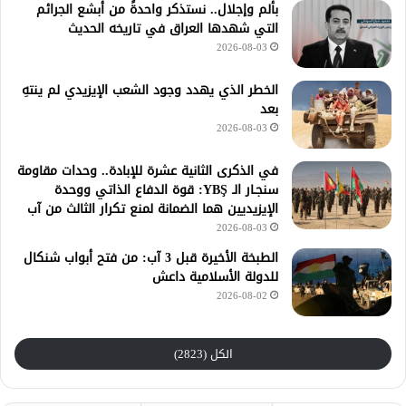
بألم وإجلال.. نستذكر واحدةً من أبشع الجرائم
التي شهدها العراق في تاريخه الحديث
2026-08-03
الخطر الذي يهدد وجود الشعب الإيزيدي لم ينتهِ
بعد
2026-08-03
في الذكرى الثانية عشرة للإبادة.. وحدات مقاومة
سنجـار الـ YBŞ: قوة الدفاع الذاتي ووحدة
الإيزيديين هما الضمانة لمنع تكرار الثالث من آب
2026-08-03
الطبخة الأخيرة قبل 3 آب: من فتح أبواب شنكال
للدولة الأسلامية داعش
2026-08-02
الكل (2823)