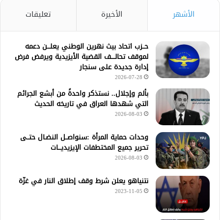
الأشهر
الأخيرة
تعليقات
حــزب اتحاد بيث نهرين الوطني يعلـــن دعمه
لموقف تحالــــف القضية الأيزيدية ويرفض فرض
إدارة جديدة على سنجار
2026-07-28
بألم وإجلال.. نستذكر واحدةً من أبشع الجرائم
التي شهدها العراق في تاريخه الحديث
2026-08-03
وحدات حماية المرأة :سنواصــل النضـال حتــى
تحرير جميع المختطفات الإيزيديـــات
2026-08-03
نتنياهو يعلن شرط وقف إطلاق النار في غزّة
2023-11-05