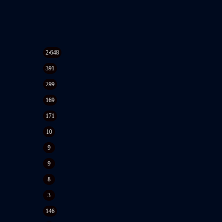
2٬648
391
299
169
171
10
9
9
8
3
146