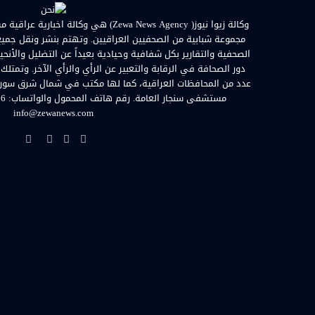
مجموعة شبابية من الصحفيين العراقيين. وتهتم بنشر ونقل جميع الأ
الصحفية والتقارير بكل شفافية وحيادية بعيداً عن التضليل والأنحي
دور الصحافة في الرقابة والتعبير عن الرأي والرأي الآخر. وتمتلك
عدد من المحافظات العراقية، كما لها مكتب في شمال شرق سوريا. ا
info@zewanews.com
فيسبوك
تويتر
يوتيوب
انستق