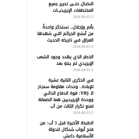
النضـال حتــى تحرير جميع
المختطفات الإيزيديـــات
2026-08-03
بألم وإجلال.. نستذكر واحدةً
من أبشع الجرائم التي شهدها
العراق في تاريخه الحديث
2026-08-03
الخطر الذي يهدد وجود الشعب
الإيزيدي لم ينتهِ بعد
2026-08-03
في الذكرى الثانية عشرة
للإبادة.. وحدات مقاومة سنجـار
الـ YBŞ: قوة الدفاع الذاتي
ووحدة الإيزيديين هما الضمانة
لمنع تكرار الثالث من آب
2026-08-03
الطبخة الأخيرة قبل 3 آب: من
فتح أبواب شنكال للدولة
الأسلامية داعش