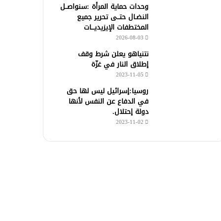
وحدات حماية المرأة :سنواصــل
النضـال حتــى تحرير جميع
المختطفات الإيزيديـــات
2026-08-03
نتنياهو يعلن شرط وقف
إطلاق النار في غزّة
2023-11-05
روسيا:إسرائيل ليس لها حق
في الدفاع عن النفس لأنها
دولة إحتلال.
2023-11-02