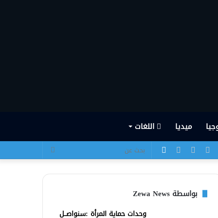
جيا
ميديا
اللغات
يسبوك
تويتر
يوتيوب
انستقرام
الوضع
بحث
المظلم
عن
بواسطة Zewa News
وحدات حماية المرأة :سنواصــل