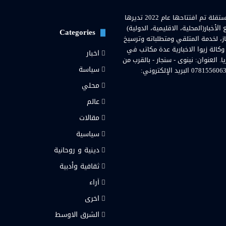
وكالة زيوا نيوز( Zewa News Agency) هي وكالة اخبارية عراقية مستقلة تم افتتاحها عام 2022 تديرها
خبار(المحلية، الاقليمية، الدولية)
Categories
از، لخدمة المتلقي ومتطلباته وترسيخ
 وكالة زيوا الاخبارية عدة مكاتب في
اخبار
لعنوان: نينوى - سنجار - بالقرب من
سياسة
مستشفى سنجار العامة. رقم هاتف المحمول والواتساب: 07815560636 البريد الإلكتروني:
محلي
رام
عالم
مقالات
سياسية
دينية و روحانية
ثقافية وأدبية
اَراء
اخرى
الشرق الاوسط