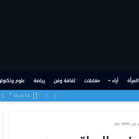
المرأة
اَراء
مقابلات
ثقافة وفن
رياضة
علوم وتكنولو
14
ف
℃
 شهدها العراق في تاريخه الحديث
Mosul
4 عام