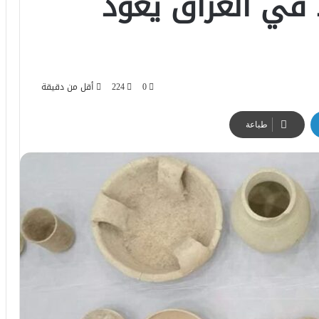
في العراق يعود
0
224
أقل من دقيقة
طباعة