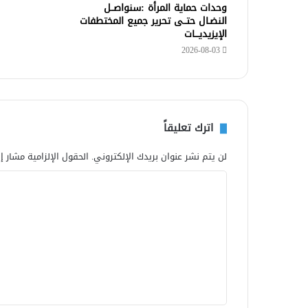
وحدات حماية المرأة :سنواصــل
النضـال حتــى تحرير جميع المختطفات
الإيزيديـــات
2026-08-03
اترك تعليقاً
لن يتم نشر عنوان بريدك الإلكتروني.
الحقول الإلزامية مشار إل
ا
ل
ت
ع
ل
ي
ق