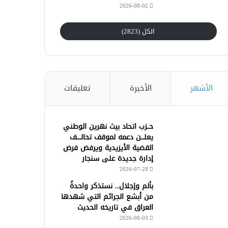
2026-08-02
الكل (2823)
الأشهر
الأخيرة
تعليقات
حــزب اتحاد بيث نهرين الوطني
يعلـــن دعمه لموقف تحالــــف
القضية الأيزيدية ويرفض فرض
إدارة جديدة على سنجار
2026-07-28
بألم وإجلال.. نستذكر واحدةً
من أبشع الجرائم التي شهدها
العراق في تاريخه الحديث
2026-08-03