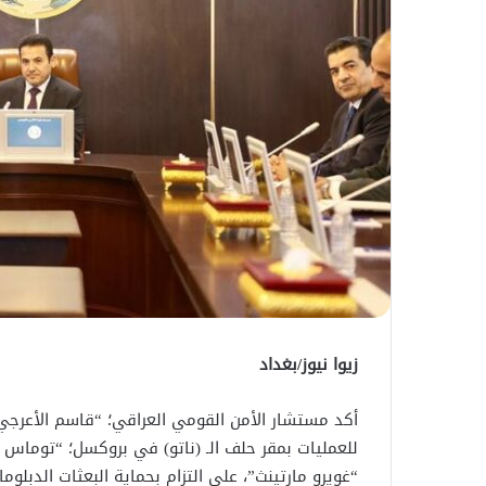
زيوا نيوز/بغداد
أكد مستشار الأمن القومي العراقي؛ “قاسم الأعرجي”،
للعمليات بمقر حلف الـ (ناتو) في بروكسل؛ “توماس كو
“غويرو مارتينث”، على التزام بحماية البعثات الدبلو