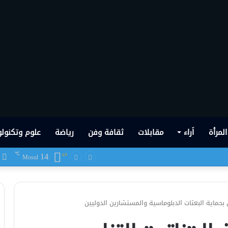
المرأة
اَراء
مقابلات
ثقافة وفن
رياضة
علوم وتكنولو
14
ف
℃
 شهدها العراق في تاريخه الحديث
Mosul
ق بحماية البعثات الدبلوماسية والمستشارين الدوليين