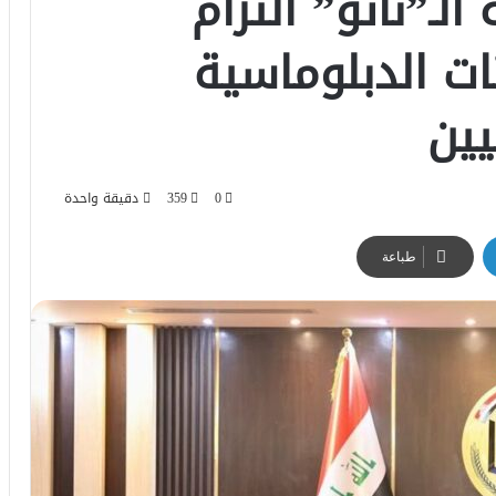
لـ”ناتو” التزام
ات الدبلوماسية
يين
0
359
دقيقة واحدة
طباعة