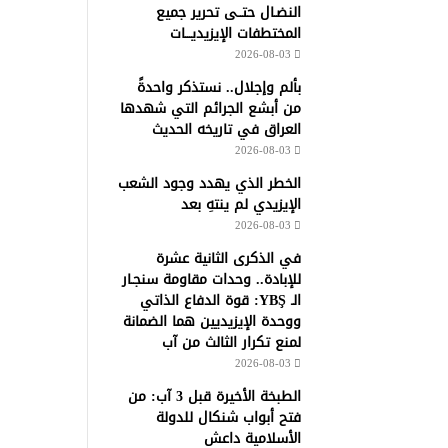
النضـال حتــى تحرير جميع
المختطفات الإيزيديـــات
2026-08-03
بألم وإجلال.. نستذكر واحدةً
من أبشع الجرائم التي شهدها
العراق في تاريخه الحديث
2026-08-03
الخطر الذي يهدد وجود الشعب
الإيزيدي لم ينتهِ بعد
2026-08-03
في الذكرى الثانية عشرة
للإبادة.. وحدات مقاومة سنجـار
الـ YBŞ: قوة الدفاع الذاتي
ووحدة الإيزيديين هما الضمانة
لمنع تكرار الثالث من آب
2026-08-03
الطبخة الأخيرة قبل 3 آب: من
فتح أبواب شنكال للدولة
الأسلامية داعش