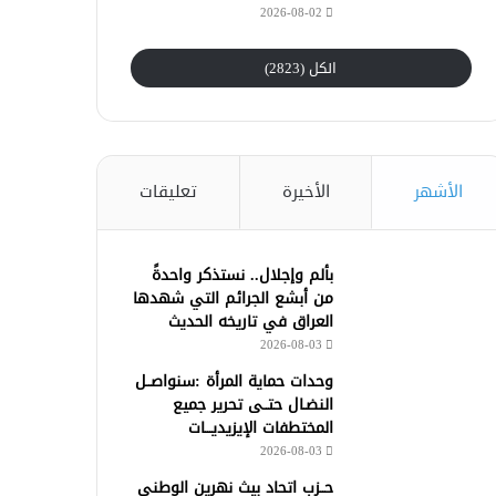
2026-08-02
الكل (2823)
الأشهر
الأخيرة
تعليقات
بألم وإجلال.. نستذكر واحدةً
من أبشع الجرائم التي شهدها
العراق في تاريخه الحديث
2026-08-03
وحدات حماية المرأة :سنواصــل
النضـال حتــى تحرير جميع
المختطفات الإيزيديـــات
2026-08-03
حــزب اتحاد بيث نهرين الوطني