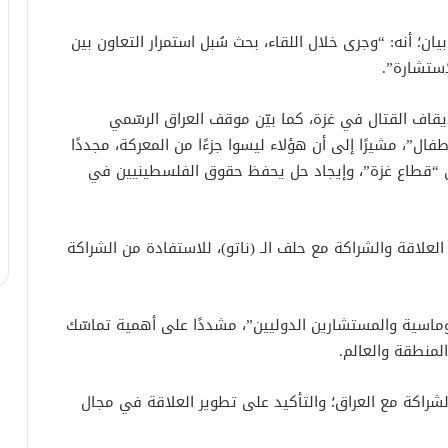
؛ أنه: “وجرى خلال اللقاء، بحث سُبل استمرار التعاون بين
استشارة”.
إيقاف القتال في غزة، كما بيّن موقف العراق الرسّمي
ال”، مشيرًا إلى أن هؤلاء ليسوا جزءًا من المعركة، مجددًا
في “قطاع غزة”، وإيجاد حل يحفظ حقوق الفلسطينيين في
لعلاقة والشراكة مع حلف الـ (ناتو)، للاستفادة من الشراكة
بلوماسية والمستشارين الدوليين”، مشددًا على أهمية تماسّك
لمنطقة والعالم.
الشراكة مع العراق؛ والتأكيد على تطوير العلاقة في مجال