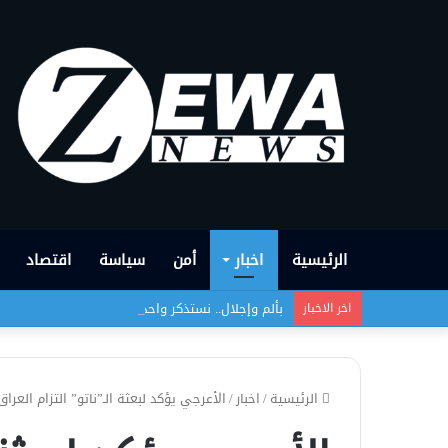
الرئيسية
اخبار
أمن
سياسة
اقتصاد
بألم وإجلال.. نستذكر واحدةً من أبشع الجرائم التي
اخر الاخبار
الرئيسية
/
اخبار
/
الأعرجي يؤكد لبعثة الـ”ناتو” التزام العرا