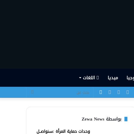
جيا
ميديا
اللغات
يسبوك
تويتر
يوتيوب
انستقرام
الوضع
بحث
المظلم
عن
بواسطة Zewa News
وحدات حماية المرأة :سنواصــل