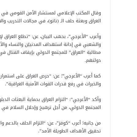
وقال المكتب الإعلامي لمستشار الأمن القومي في بيان
العراق وبعثة حلف الـ (ناتو)، في مجالات التدريب وال
وأعرب “الأعرجي”، بحسّب البيان، عن: “تطلع العراق ل
والشعبي في إدانة استهداف المدنييّن والنساء والأطف
مطالبة “العراق” للمجتمع الدولي بإيقاف القتال 
دولتهم.
كما أعرب “الأعرجي”؛ عن: “حرص العراق على استمرار ا
والخبرات في رفع قدرات القوات الأمنية العراقية”.
وأكد “الأعرجي”: “التزام العراق بحماية البعثات الد
المجتمع الدولي، من أجل ترسّيخ وإحلال السلام في ا
من جانبه؛ أعرب “كوفز”، عن: “التزام الحلف بالدعم و
تحقيق الأهداف الطويلة الأمد”.