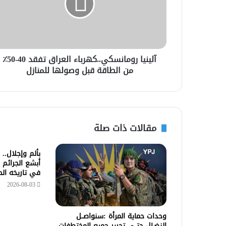
آلينيا رومانسكي..كهرباء العراق تفقد 40-50٪
من الطاقة قبل وصولها للمنازل
مقالات ذات صلة
بألم وإجلال..
أبشع الجرائم 
في تاريخه ال
2026-08-03
وحدات حماية المرأة :سنواصــل
النضـال حتــى تحرير جميع المختطفات