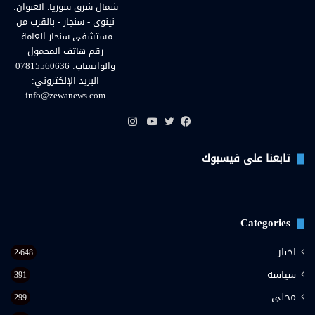
شمال شرق سوريا. العنوان:
نينوى - سنجار - بالقرب من
مستشفى سنجار العامة.
رقم هاتف المحمول
والواتساب: 07815560636
البريد الإلكتروني:
info@zewanews.com
انستقرام
فيسبوك
تويتر
يوتيوب
تابعنا على فيسبوك
Categories
اخبار
2٬648
سياسة
391
محلي
299