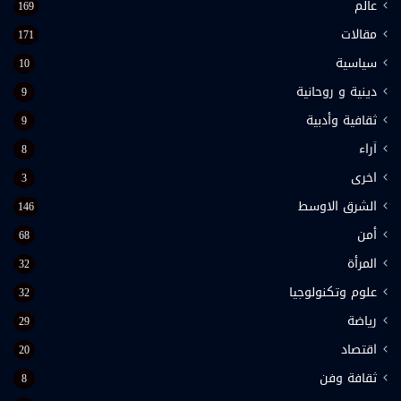
عالم
169
مقالات
171
سياسية
10
دينية و روحانية
9
ثقافية وأدبية
9
اَراء
8
اخرى
3
الشرق الاوسط
146
أمن
68
المرأة
32
علوم وتكنولوجيا
32
رياضة
29
اقتصاد
20
ثقافة وفن
8