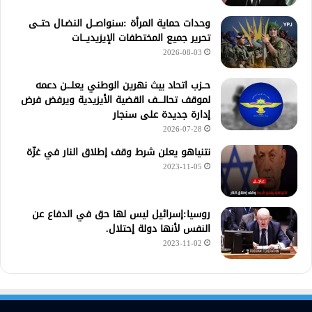
وحدات حماية المرأة :سنواصــل النضـال حتــى
تحرير جميع المختطفات الإيزيديـــات
2026-08-03
حــزب اتحاد بيث نهرين الوطني يعلـــن دعمه
لموقف تحالــــف القضية الأيزيدية ويرفض فرض
إدارة جديدة على سنجار
2026-07-28
نتنياهو يعلن شرط وقف إطلاق النار في غزّة
2023-11-05
روسيا:إسرائيل ليس لها حق في الدفاع عن
النفس لأنها دولة إحتلال.
2023-11-02