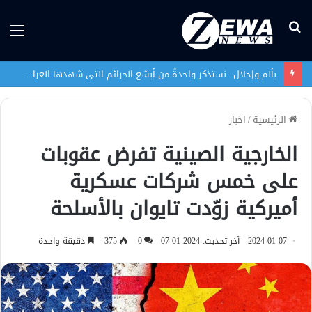
بحث
الق
عن
بألم وإجلال.. نستذكر واحدةً من أبشع الجرائم التي شهدها العراق في تاريخه الحديث
الرئيسية
/
اخبار
الخارجية الصينية تفرض عقوبات
على خمس شركات عسكرية
أميركية زوّدت تايوان بالأسلحة
2024-01-07
آخر تحديث: 2024-01-07
0
375
دقيقة واحدة