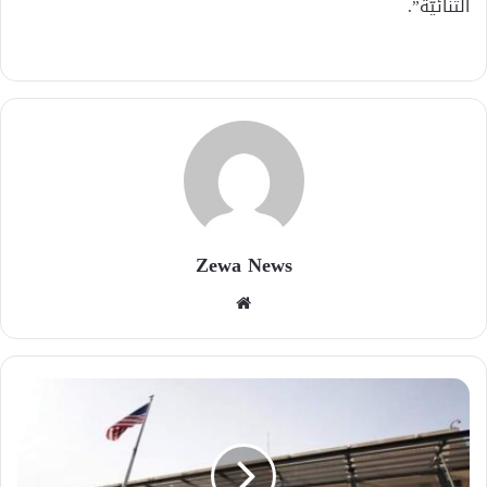
الثنائيّة”.
Zewa News
موقع
الويب