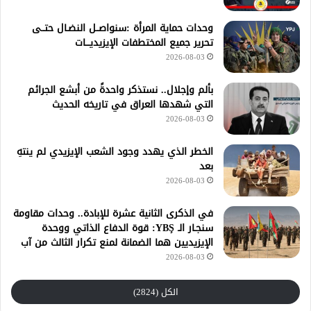
وحدات حماية المرأة :سنواصــل النضـال حتــى
تحرير جميع المختطفات الإيزيديـــات
2026-08-03
بألم وإجلال.. نستذكر واحدةً من أبشع الجرائم
التي شهدها العراق في تاريخه الحديث
2026-08-03
الخطر الذي يهدد وجود الشعب الإيزيدي لم ينتهِ
بعد
2026-08-03
في الذكرى الثانية عشرة للإبادة.. وحدات مقاومة
سنجـار الـ YBŞ: قوة الدفاع الذاتي ووحدة
الإيزيديين هما الضمانة لمنع تكرار الثالث من آب
2026-08-03
الكل (2824)