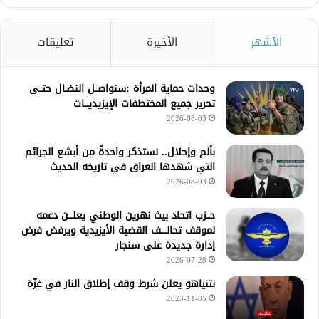
الأشهر
الأخيرة
تعليقات
وحدات حماية المرأة :سنواصــل النضـال حتــى
تحرير جميع المختطفات الإيزيديـــات
2026-08-03
بألم وإجلال.. نستذكر واحدةً من أبشع الجرائم
التي شهدها العراق في تاريخه الحديث
2026-08-03
حــزب اتحاد بيث نهرين الوطني يعلـــن دعمه
لموقف تحالــــف القضية الأيزيدية ويرفض فرض
إدارة جديدة على سنجار
2026-07-28
نتنياهو يعلن شرط وقف إطلاق النار في غزّة
2023-11-05