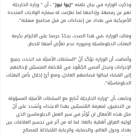
وذكرت الوزارة في بيان تلقته
“زيوا نيوز
” ، أن ” وزارة الخارجيّة
تعبر عن رفضها، وإدانتها لما تعرّضت له سفارة الولايات المتحدة
الأمريكية في بغداد من إعتداءات من قبل مجاميع منفلتة”.
وقالت الوزارة ،في هذا الصدد، نجدّدُ حرصنا على الالتزام بحُرمة
البعثات الدبلوماسيّة وضرورة عدم تعرُّض أمنها للخطر.
وأضافت، أن الوزارة تؤكّد أنَّ “السلطات الأمنيَّة قد اتخذت جميع
الإجراءات وتبذل أقصى الجُهُود في مُلاحَقة المتسبِّبن لإحالتهم
إلى القضاء لينالوا قصاصهم العادل، ومنع أيِّ إخلال بأمن البعثات
الدبلوماسيَّة”.
وتابعت ،أن “وزارة الخارجيّة تُتابِع مع السلطات الأمنيّة المسؤولة
عن التحقيق، لمعرفة المُتسبِّبين بهذا الاعتداء، ونُشدد على أنّ
مثل هذه الأفعال لن تُؤثّر في سير العمل الدبلوماسيّ الذي
يُوليه العراق أهمّية بالغة؛ لما له من أثر في تجسير العلاقات بين
بغداد ودول العالم، والحماية، والرعاية المُتبادَلة للمصالح