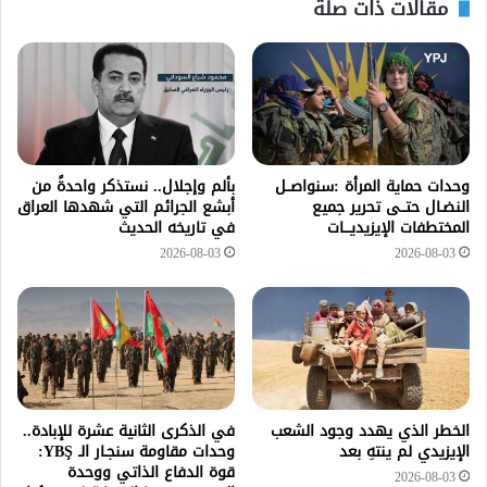
مقالات ذات صلة
وحدات حماية المرأة :سنواصــل
بألم وإجلال.. نستذكر واحدةً من
النضـال حتــى تحرير جميع
أبشع الجرائم التي شهدها العراق
المختطفات الإيزيديـــات
في تاريخه الحديث
2026-08-03
2026-08-03
الخطر الذي يهدد وجود الشعب
في الذكرى الثانية عشرة للإبادة..
الإيزيدي لم ينتهِ بعد
وحدات مقاومة سنجـار الـ YBŞ:
قوة الدفاع الذاتي ووحدة
2026-08-03