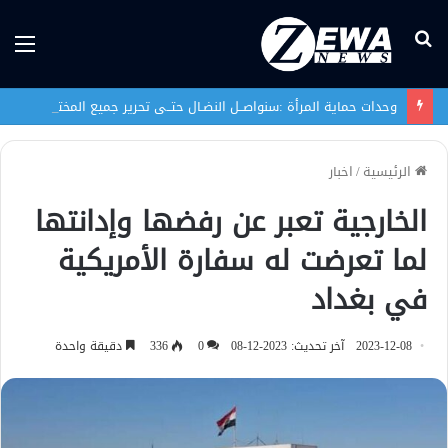
بحث
الق
عن
وحدات حماية المرأة :سنواصــل النضـال حتــى تحرير جميع المختطفات الإيزيديـــات
الرئيسية
/
اخبار
الخارجية تعبر عن رفضها وإدانتها
لما تعرضت له سفارة الأمريكية
في بغداد
2023-12-08
آخر تحديث: 2023-12-08
0
336
دقيقة واحدة