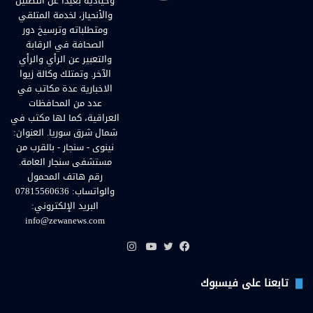
وحيادية بعيداً عن التضليل
والأنحياز، لخدمة المتلقي
ومتطلباته وترسيخ دور
الصحافة في الرقابة
والتعبير عن الرأي والرأي
الآخر. وتمتلك وكالة زيوا
الاخبارية عدة مكاتب في
عدد من المحافظات
العراقية، كما لها مكتب في
شمال شرق سوريا. العنوان:
نينوى - سنجار - بالقرب من
مستشفى سنجار العامة.
رقم هاتف المحمول
والواتساب: 07815560636
البريد الإلكتروني:
info@zewanews.com
انستقرام
فيسبوك
تويتر
يوتيوب
تابعنا على فيسبوك