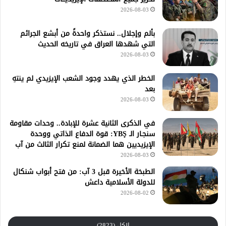
2026-08-03
بألم وإجلال.. نستذكر واحدةً من أبشع الجرائم
التي شهدها العراق في تاريخه الحديث
2026-08-03
الخطر الذي يهدد وجود الشعب الإيزيدي لم ينتهِ
بعد
2026-08-03
في الذكرى الثانية عشرة للإبادة.. وحدات مقاومة
سنجـار الـ YBŞ: قوة الدفاع الذاتي ووحدة
الإيزيديين هما الضمانة لمنع تكرار الثالث من آب
2026-08-03
الطبخة الأخيرة قبل 3 آب: من فتح أبواب شنكال
للدولة الأسلامية داعش
2026-08-02
الكل (2823)