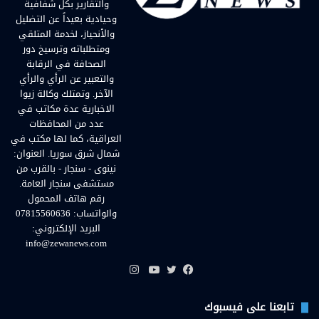
والتقارير بكل شفافية
وحيادية بعيداً عن التضليل
والأنحياز، لخدمة المتلقي
ومتطلباته وترسيخ دور
الصحافة في الرقابة
والتعبير عن الرأي والرأي
الآخر. وتمتلك وكالة زيوا
الاخبارية عدة مكاتب في
عدد من المحافظات
العراقية، كما لها مكتب في
شمال شرق سوريا. العنوان:
نينوى - سنجار - بالقرب من
مستشفى سنجار العامة.
رقم هاتف المحمول
والواتساب: 07815560636
البريد الإلكتروني:
info@zewanews.com
انستقرام
فيسبوك
تويتر
يوتيوب
تابعنا على فيسبوك