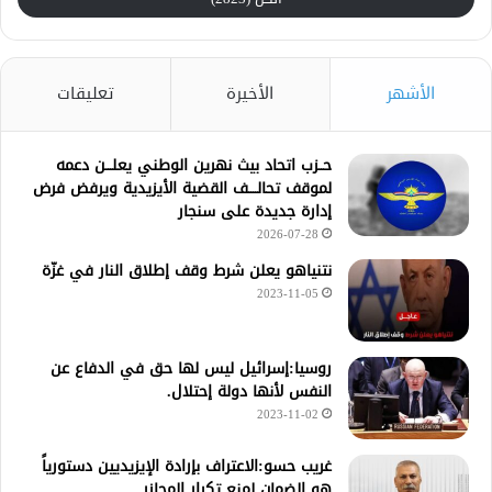
الأشهر
الأخيرة
تعليقات
حــزب اتحاد بيث نهرين الوطني يعلـــن دعمه
لموقف تحالــــف القضية الأيزيدية ويرفض فرض
إدارة جديدة على سنجار
2026-07-28
نتنياهو يعلن شرط وقف إطلاق النار في غزّة
2023-11-05
روسيا:إسرائيل ليس لها حق في الدفاع عن
النفس لأنها دولة إحتلال.
2023-11-02
غريب حسو:الاعتراف بإرادة الإيزيديين دستورياً
هو الضمان لمنع تكرار المجازر