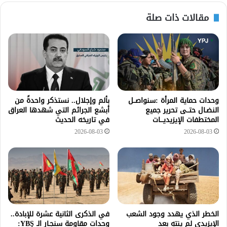
مقالات ذات صلة
وحدات حماية المرأة :سنواصــل
بألم وإجلال.. نستذكر واحدةً من
النضـال حتــى تحرير جميع
أبشع الجرائم التي شهدها العراق
المختطفات الإيزيديـــات
في تاريخه الحديث
2026-08-03
2026-08-03
الخطر الذي يهدد وجود الشعب
في الذكرى الثانية عشرة للإبادة..
الإيزيدي لم ينتهِ بعد
وحدات مقاومة سنجـار الـ YBŞ: