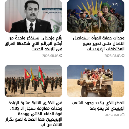
وحدات حماية المرأة :سنواصــل
بألم وإجلال.. نستذكر واحدةً من
النضـال حتــى تحرير جميع
أبشع الجرائم التي شهدها العراق
المختطفات الإيزيديـــات
في تاريخه الحديث
2026-08-03
2026-08-03
الخطر الذي يهدد وجود الشعب
في الذكرى الثانية عشرة للإبادة..
الإيزيدي لم ينتهِ بعد
وحدات مقاومة سنجـار الـ YBŞ:
قوة الدفاع الذاتي ووحدة
2026-08-03
الإيزيديين هما الضمانة لمنع تكرار
الثالث من آب