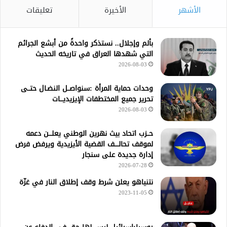
الأشهر
الأخيرة
تعليقات
بألم وإجلال.. نستذكر واحدةً من أبشع الجرائم
التي شهدها العراق في تاريخه الحديث
2026-08-03
وحدات حماية المرأة :سنواصــل النضـال حتــى
تحرير جميع المختطفات الإيزيديـــات
2026-08-03
حــزب اتحاد بيث نهرين الوطني يعلـــن دعمه
لموقف تحالــــف القضية الأيزيدية ويرفض فرض
إدارة جديدة على سنجار
2026-07-28
نتنياهو يعلن شرط وقف إطلاق النار في غزّة
2023-11-05