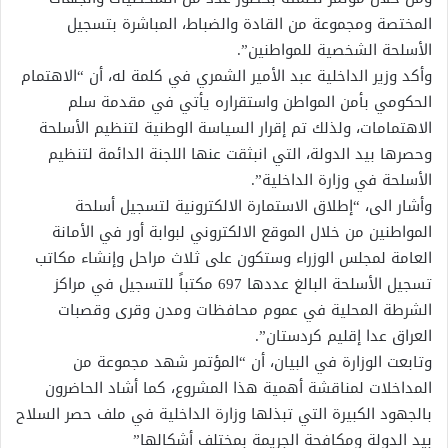
المختصة ومجموعة من القادة والضباط، المباشرة بتسجيل
الأسلحة الشخصية للمواطنين”.
وأكد وزير الداخلية عبد الأمير الشمري في كلمة له، أن “الاهتمام
الحكومي بأمن المواطن واستقراره يأتي في مقدمة سلم
الاهتمامات، ولذلك تم إقرار السياسة الوطنية لتنظيم الأسلحة
وحصرها بيد الدولة، التي انبثقت عنها اللجنة الدائمة لتنظيم
الأسلحة في وزارة الداخلية”.
وأشار الى، “إطلاق الاستمارة الالكترونية لتسجيل أسلحة
المواطنين من خلال الموقع الالكتروني لبوابة أور في الأمانة
العامة لمجلس الوزراء وستكون على ثلاث مراحل وإنشاء مكاتب
تسجيل الأسلحة البالغ عددها 697 مكتباً للتسجيل في مراكز
الشرطة المحلية في عموم محافظات ومدن وقرى وقصبات
العراق عدا إقليم كردستان”.
وتابعت الوزارة في البيان، أن “المؤتمر شهد مجموعة من
المداخلات لمناقشة أهمية هذا المشروع، كما أشاد الحاضرون
بالجهود الكبيرة التي تبذلها وزارة الداخلية في ملف حصر السلاح
بيد الدولة ومكافحة الجريمة بمختلف أشكالها”