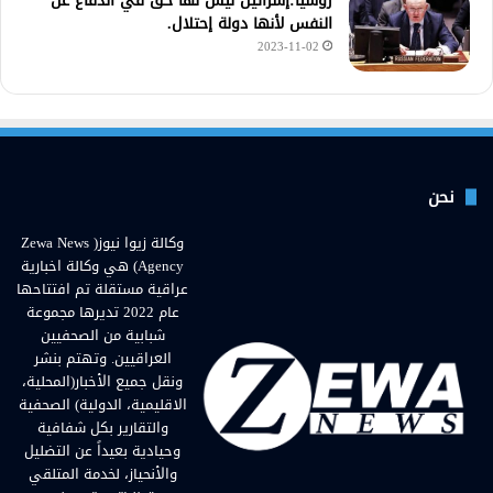
روسيا:إسرائيل ليس لها حق في الدفاع عن
النفس لأنها دولة إحتلال.
2023-11-02
نحن
وكالة زيوا نيوز( Zewa News
Agency) هي وكالة اخبارية
عراقية مستقلة تم افتتاحها
عام 2022 تديرها مجموعة
شبابية من الصحفيين
العراقيين. وتهتم بنشر
ونقل جميع الأخبار(المحلية،
الاقليمية، الدولية) الصحفية
والتقارير بكل شفافية
وحيادية بعيداً عن التضليل
والأنحياز، لخدمة المتلقي