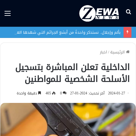
بحث
الق
عن
بألم وإجلال.. نستذكر واحدةً من أبشع الجرائم التي شهدها العراق في تاريخه الحديث
الرئيسية
/
اخبار
الداخلية تعلن المباشرة بتسجيل
الأسلحة الشخصية للمواطنين
2024-01-27
آخر تحديث: 2024-01-27
0
405
دقيقة واحدة