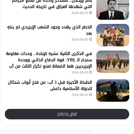
بألم وإجلال.. نستذكر واحدةً من أبشع الجرائم
التي شهدها العراق في تاريخه الحديث
2026-08-03
الخطر الذي يهدد وجود الشعب الإيزيدي لم ينتهِ
بعد
2026-08-03
في الذكرى الثانية عشرة للإبادة.. وحدات مقاومة
سنجـار الـ YBŞ: قوة الدفاع الذاتي ووحدة
الإيزيديين هما الضمانة لمنع تكرار الثالث من آب
2026-08-03
الطبخة الأخيرة قبل 3 آب: من فتح أبواب شنكال
للدولة الأسلامية داعش
2026-08-02
الكل (2823)