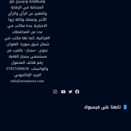
ومتطلباته وترسيخ دور
الصحافة في الرقابة
والتعبير عن الرأي والرأي
الآخر. وتمتلك وكالة زيوا
الاخبارية عدة مكاتب في
عدد من المحافظات
العراقية، كما لها مكتب في
شمال شرق سوريا. العنوان:
نينوى - سنجار - بالقرب من
مستشفى سنجار العامة.
رقم هاتف المحمول
والواتساب: 07815560636
البريد الإلكتروني:
info@zewanews.com
انستقرام
فيسبوك
تويتر
يوتيوب
تابعنا على فيسبوك