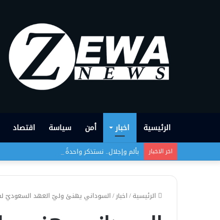
الرئيسية
اخبار
أمن
سياسة
اقتصاد
بألم وإجلال.. نستذكر واحدةً من أبشع الجرائم التي
اخر الاخبار
الرئيسية
/
اخبار
/
السوداني يهنئ وليّ العهد السعوديّ لفوز 