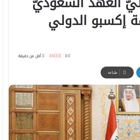
ّ العهد السعوديّ
فة إكسبو الدولي
0
3٬515
أقل من دقيقة
طباعة