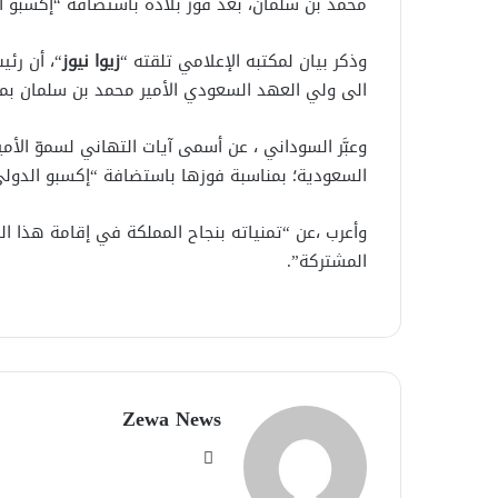
محمد بن سلمان، بعد فوز بلاده باستضافة “إكسبو الدولي
وذكر بيان لمكتبه الإعلامي تلقته “
زيوا نيوز
“، أن رئ
الى ولي العهد السعودي الأمير محمد بن سلمان بمناسب
وعبَّر السوداني ، عن أسمى آيات التهاني لسموّ ال
السعودية؛ بمناسبة فوزها باستضافة “إكسبو الدولي 2030
وأعرب ،عن “تمنياته بنجاح المملكة في إقامة هذا ا
المشتركة”.
Zewa News
موقع
الويب