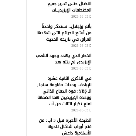
النضـال حتــى تحرير جميع
المختطفات الإيزيديـــات
2026-08-03
بألم وإجلال.. نستذكر واحدةً
من أبشع الجرائم التي شهدها
العراق في تاريخه الحديث
2026-08-03
الخطر الذي يهدد وجود الشعب
الإيزيدي لم ينتهِ بعد
2026-08-03
في الذكرى الثانية عشرة
للإبادة.. وحدات مقاومة سنجـار
الـ YBŞ: قوة الدفاع الذاتي
ووحدة الإيزيديين هما الضمانة
لمنع تكرار الثالث من آب
2026-08-03
الطبخة الأخيرة قبل 3 آب: من
فتح أبواب شنكال للدولة
الأسلامية داعش