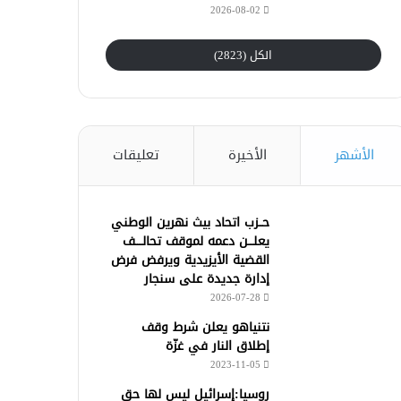
2026-08-02
الكل (2823)
الأشهر
الأخيرة
تعليقات
حــزب اتحاد بيث نهرين الوطني
يعلـــن دعمه لموقف تحالــــف
القضية الأيزيدية ويرفض فرض
إدارة جديدة على سنجار
2026-07-28
نتنياهو يعلن شرط وقف
إطلاق النار في غزّة
2023-11-05
روسيا:إسرائيل ليس لها حق