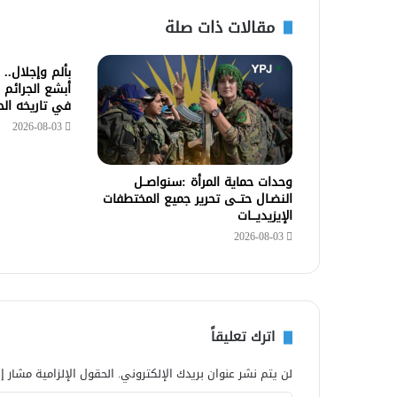
مقالات ذات صلة
بألم وإجلال..
أبشع الجرائم 
في تاريخه ال
2026-08-03
وحدات حماية المرأة :سنواصــل
النضـال حتــى تحرير جميع المختطفات
الإيزيديـــات
2026-08-03
اترك تعليقاً
لن يتم نشر عنوان بريدك الإلكتروني.
الحقول الإلزامية مشار إل