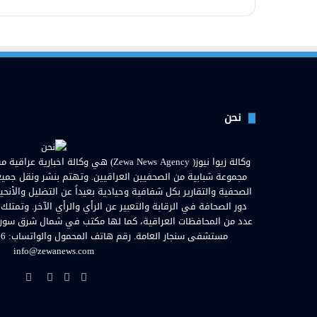
نحن
مجموعة شبابية من الصحفيين العراقيين. وتهتم بنشر ونقل جميع الأ
الصحفية والتقارير بكل شفافية وحيادية بعيداً عن التضليل والأنحي
دور الصحافة في الرقابة والتعبير عن الرأي والرأي الآخر. وتمتلك
عدد من المحافظات العراقية، كما لها مكتب في شمال شرق سوريا. ا
info@zewanews.com
فيسبوك
تويتر
يوتيوب
انستق