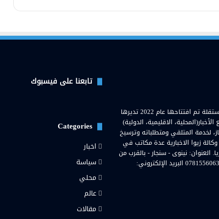
تابعنا على فيسبوك
وكالة زيوا نيوز( Zewa News Agency) هي وكالة اخبارية عراقية مستقلة تم افتتاحها عام 2022 تديرها
خبار(المحلية، الاقليمية، الدولية)
Categories
از، لخدمة المتلقي ومتطلباته وترسيخ
 وكالة زيوا الاخبارية عدة مكاتب في
اخبار
لعنوان: نينوى - سنجار - بالقرب من
سياسة
مستشفى سنجار العامة. رقم هاتف المحمول والواتساب: 07815560636 البريد الإلكتروني:
محلي
رام
عالم
مقالات