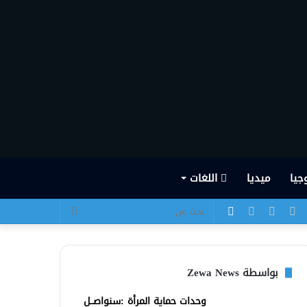
جيا
ميديا
اللغات
يسبوك
تويتر
يوتيوب
انستقرام
الوضع
بحث
المظلم
عن
بواسطة Zewa News
وحدات حماية المرأة :سنواصــل