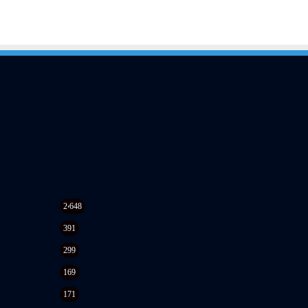
2٬648
391
299
169
171