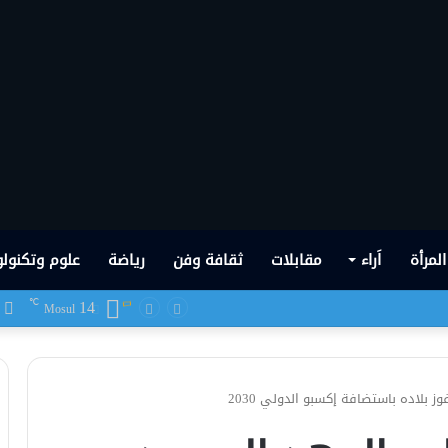
المرأة
اَراء
مقابلات
ثقافة وفن
رياضة
علوم وتكنولو
14
ف
℃
 شهدها العراق في تاريخه الحديث
Mosul
بلاده باستضافة إكسبو الدولي 2030