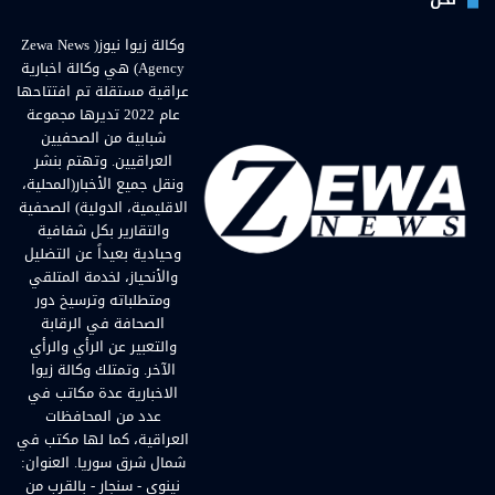
وكالة زيوا نيوز( Zewa News
Agency) هي وكالة اخبارية
عراقية مستقلة تم افتتاحها
عام 2022 تديرها مجموعة
شبابية من الصحفيين
العراقيين. وتهتم بنشر
ونقل جميع الأخبار(المحلية،
الاقليمية، الدولية) الصحفية
والتقارير بكل شفافية
وحيادية بعيداً عن التضليل
والأنحياز، لخدمة المتلقي
ومتطلباته وترسيخ دور
الصحافة في الرقابة
والتعبير عن الرأي والرأي
الآخر. وتمتلك وكالة زيوا
الاخبارية عدة مكاتب في
عدد من المحافظات
العراقية، كما لها مكتب في
شمال شرق سوريا. العنوان:
نينوى - سنجار - بالقرب من