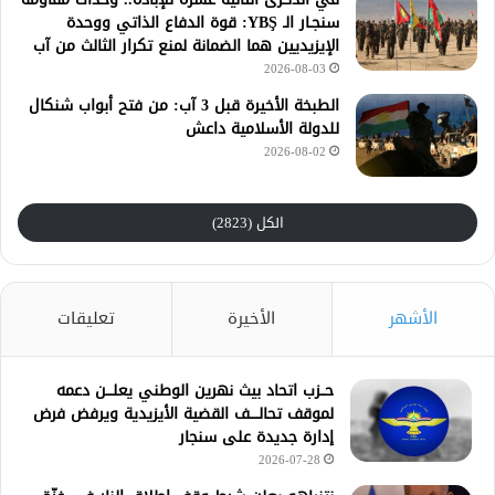
سنجـار الـ YBŞ: قوة الدفاع الذاتي ووحدة
الإيزيديين هما الضمانة لمنع تكرار الثالث من آب
2026-08-03
الطبخة الأخيرة قبل 3 آب: من فتح أبواب شنكال
للدولة الأسلامية داعش
2026-08-02
الكل (2823)
الأشهر
الأخيرة
تعليقات
حــزب اتحاد بيث نهرين الوطني يعلـــن دعمه
لموقف تحالــــف القضية الأيزيدية ويرفض فرض
إدارة جديدة على سنجار
2026-07-28