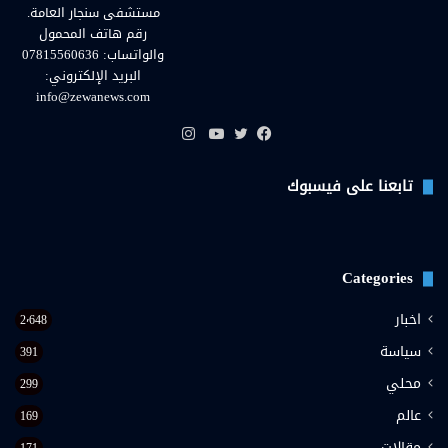
مستشفى سنجار العامة.
رقم هاتف المحمول
والواتساب: 07815560636
البريد الإلكتروني:
info@zewanews.com
انستقرام
فيسبوك
تويتر
يوتيوب
تابعنا على فيسبوك
Categories
اخبار
2٬648
سياسة
391
محلي
299
عالم
169
مقالات