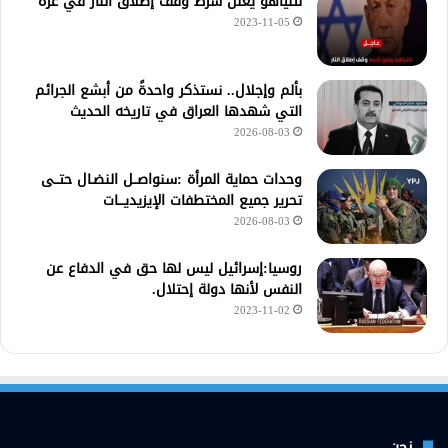
نتنياهو يعلن شرط وقف إطلاق النار في غزّة
2023-11-05
بألم وإجلال.. نستذكر واحدةً من أبشع الجرائم
التي شهدها العراق في تاريخه الحديث
2026-08-03
وحدات حماية المرأة :سنواصــل النضـال حتــى
تحرير جميع المختطفات الإيزيديـــات
2026-08-03
روسيا:إسرائيل ليس لها حق في الدفاع عن
النفس لأنها دولة إحتلال.
2023-11-02
نحن