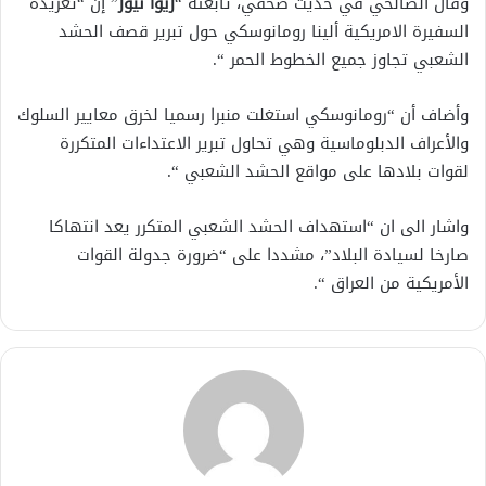
وقال الصالحي في حديث صحفي، تابعته “
زيوا نيوز
” إن “تغريدة
السفيرة الامريكية ألينا رومانوسكي حول تبرير قصف الحشد
الشعبي تجاوز جميع الخطوط الحمر “.
وأضاف أن “رومانوسكي استغلت منبرا رسميا لخرق معايير السلوك
والأعراف الدبلوماسية وهي تحاول تبرير الاعتداءات المتكررة
لقوات بلادها على مواقع الحشد الشعبي “.
واشار الى ان “استهداف الحشد الشعبي المتكرر يعد انتهاكا
صارخا لسيادة البلاد”، مشددا على “ضرورة جدولة القوات
الأمريكية من العراق “.