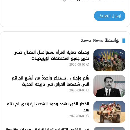
بواسطة Zewa News
وحدات حماية المرأة :سنواصــل النضـال حتــى
تحرير جميع المختطفات الإيزيديـــات
2026-08-03
بألم وإجلال.. نستذكر واحدةً من أبشع الجرائم
التي شهدها العراق في تاريخه الحديث
2026-08-03
الخطر الذي يهدد وجود الشعب الإيزيدي لم ينتهِ
بعد
2026-08-03
في الذكرى الثانية عشرة للإبادة.. وحدات مقاومة