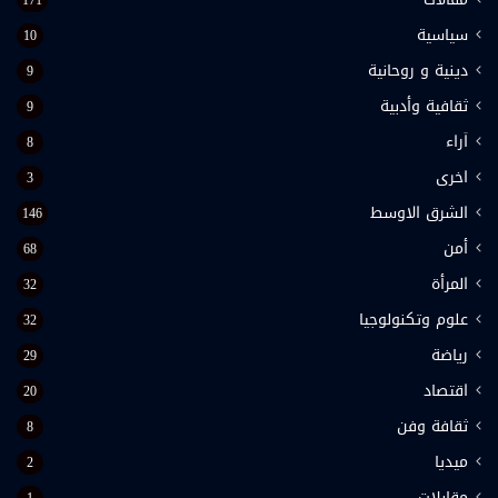
171
سياسية
10
دينية و روحانية
9
ثقافية وأدبية
9
اَراء
8
اخرى
3
الشرق الاوسط
146
أمن
68
المرأة
32
علوم وتكنولوجيا
32
رياضة
29
اقتصاد
20
ثقافة وفن
8
ميديا
2
مقابلات