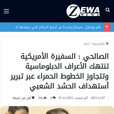
بحث
الق
عن
بألم وإجلال.. نستذكر واحدةً من أبشع الجرائم التي شهدها العراق في تاريخه الحديث
الرئيسية
/
اخبار
الصالحي : السفيرة الأمريكية
تنتهك الأعراف الدبلوماسية
وتتجاوز الخطوط الحمراء عبر تبرير
أستهداف الحشد الشعبي
2023-12-07
آخر تحديث: 2023-12-07
0
364
أقل من دقيقة