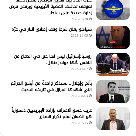
حــزب اتحاد بيث نهرين الوطني يعلـــن دعمه
لموقف تحالــــف القضية الأيزيدية ويرفض فرض
إدارة جديدة على سنجار
2026-07-28
نتنياهو يعلن شرط وقف إطلاق النار في غزّة
2023-11-05
روسيا:إسرائيل ليس لها حق في الدفاع عن
النفس لأنها دولة إحتلال.
2023-11-02
بألم وإجلال.. نستذكر واحدةً من أبشع الجرائم
التي شهدها العراق في تاريخه الحديث
2026-08-03
غريب حسو:الاعتراف بإرادة الإيزيديين دستورياً
هو الضمان لمنع تكرار المجازر
2026-07-15