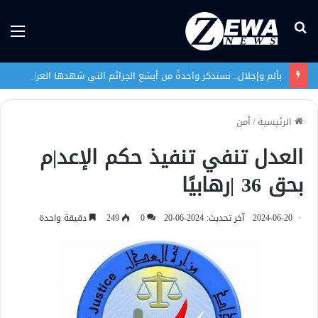
بحث
الق
عن
بألم وإجلال.. نستذكر واحدةً من أبشع الجرائم التي شهدها العراق في تاريخه الحديث
الرئيسية
/
أمن
العدل تنفي تنفيذ حكم الإعد|م
بحق 36 |رهابيًا
2024-06-20
آخر تحديث: 2024-06-20
0
249
دقيقة واحدة