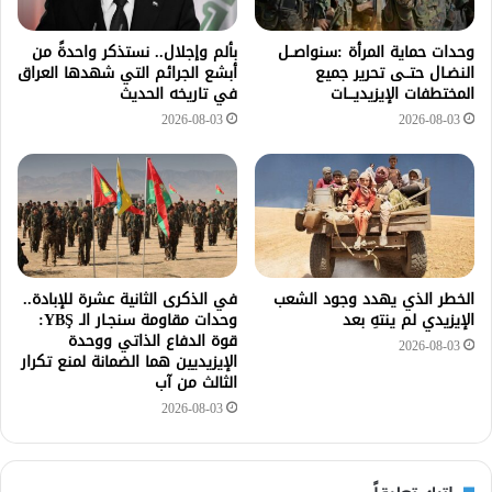
وحدات حماية المرأة :سنواصــل
بألم وإجلال.. نستذكر واحدةً من
النضـال حتــى تحرير جميع
أبشع الجرائم التي شهدها العراق
المختطفات الإيزيديـــات
في تاريخه الحديث
2026-08-03
2026-08-03
الخطر الذي يهدد وجود الشعب
في الذكرى الثانية عشرة للإبادة..
الإيزيدي لم ينتهِ بعد
وحدات مقاومة سنجـار الـ YBŞ:
قوة الدفاع الذاتي ووحدة
2026-08-03
الإيزيديين هما الضمانة لمنع تكرار
الثالث من آب
2026-08-03