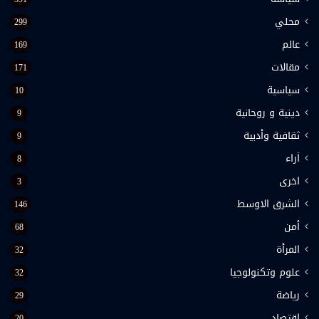
محلي
299
عالم
169
مقالات
171
سياسية
10
دينية و روحانية
9
ثقافية وأدبية
9
اَراء
8
اخرى
3
الشرق الاوسط
146
أمن
68
المرأة
32
علوم وتكنولوجيا
32
رياضة
29
اقتصاد
20