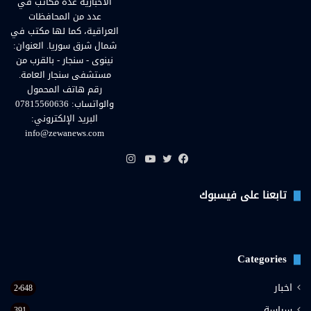
الاخبارية عدة مكاتب في
عدد من المحافظات
العراقية، كما لها مكتب في
شمال شرق سوريا. العنوان:
نينوى - سنجار - بالقرب من
مستشفى سنجار العامة.
رقم هاتف المحمول
والواتساب: 07815560636
البريد الإلكتروني:
info@zewanews.com
انستقرام
فيسبوك
تويتر
يوتيوب
تابعنا على فيسبوك
Categories
اخبار
2٬648
سياسة
391