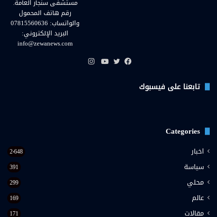
مستشفى سنجار العامة.
رقم هاتف المحمول
والواتساب: 07815560636
البريد الإلكتروني:
info@zewanews.com
انستقرام
فيسبوك
تويتر
يوتيوب
تابعنا على فيسبوك
Categories
اخبار
2٬648
سياسة
391
محلي
299
عالم
169
مقالات
171