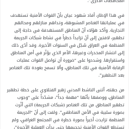
المحافظات الأخرى”.
في هذا الإطار، أفاد شهود عيان بأنّ القوات الأمنية تستهدف
في عملياتها العناصر المشبوهة، وتداهم منازلهم ومحالهم
التجارية. وأكد هؤلاء أنّ المناطق المستهدفة في حاجة إلى
تطهير، لافتين إلى أنّ تزايداً خطراً في نشاط شبكات الجريمة
المنظمة في العراق سُجّل في السنوات الأخيرة. وقد أدّى ذلك
إلى انتشار المخدرات وغيرها، الأمر الذي يؤثّر في أمن المناطق
واستقرارها. وشددوا على “ضرورة أن تواصل القوات عمليات
الرقابة الأمنية في تلك المناطق، وألا تسمح بعودة تلك العناصر
بعد التطهير”.
من جهته، أثنى الناشط المدني زهير الفتلاوي على خطة تطهير
المناطق، ووصفها بأنّها “مهمة جداً”، مشدّداً على “وجوب
تطهير المناطق من تلك العناصر (شبكات الجريمة) التي أثّرت
بصورة سلبية في الأمن المناطقي”. ولفت إلى أنّ “الجريمة
المنظمة تزايدت أخيراً بصورة خطرة في المجتمع العراقي، ولم
تستطع القوات الأمنية تحجيمها حتى بدأت العملية الأخيرة”،