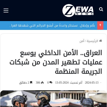
بحث
الق
عن
الخطر الذي يهدد وجود الشعب الإيزيدي لم ينتهِ بعد
الرئيسية
/
أمن
العراق.. الأمن الداخلي يوسع
عمليات تطهير المدن من شبكات
الجريمة المنظمة
2024-05-13
آخر تحديث: 2024-05-13
0
306
2 دقائق