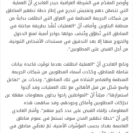
وأوضح المقدّم في الشرطة العراقية حيدر العابدي أنّ العملية
التي تتضمّن دهم وتفتيش تندرج في إطار خطة تطهير المناطق
من شبكات الجريمة المنظمة في العراق التي انطلقت بدايةً من
منطقة البتاوين. وأضاف أنّ “العمليات تُنفَّذ بطريقة مباغتة في
المناطق التي تُطوَّق وتُنصَب حولها حواجز أمنية لمنع الدخول
والخروج منها إلا بعد التدقيق في مستندات الأشخاص الثبوتية،
من أجل القبض على المطلوبين”.
وتابع العابدي أنّ “العملية انطلقت بعدما توفّرت قاعدة بيانات
شاملة للمناطق، وحُدّدت أسماء المطلوبين من شبكات الجريمة
المنظمة والعناصر الشاذة في تلك المناطق”. وتحدّث عن “تفاعل
واسع سُجّل من قبل الأهالي مع تلك العمليات، وقد أيّدوا
استمرارها”، مبيّناً أنّ “المواطنين راحوا يدلون بمعلومات مهمّة عن
تحرّكات المطلوبين وأماكن وجودهم، وقد ساهمت هذه
المعلومات بإلقاء القبض على عدد كبير منهم”. وأشار العابدي
إلى أنّ “خطة تطهير المدن سوف تستمرّ في عموم مناطق
العاصمة بغداد بحسب المؤشّرات الأمنية، ثمّ تغطّي مناطق في