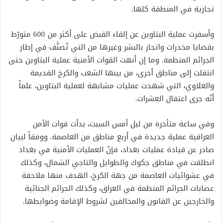
تجارية في المنطقة كلها.
وأسفرت عملية البتاوين عن إلقاء القبض على أكثر من 600 متورّط
بقضايا مخدرات واتجار بالبشر وغيرها من التي تُصنَّف في إطار
الجرائم المنظمة. وما إن أنهت القوات الأمنية عملية البتاوين حتى
انتقلت إلى مناطق أخرى، من بينها الشعب والكرخ القديمة
والعلاوي، التي شهدت عمليات مشابهة لعملية البتاوين، علماً
أنّه جرى اعتقال العشرات.
وفي ساعة متأخرة من ليل أمس السبت، بدأت قوات الأمن
العراقية عملية جديدة في أربع مناطق من العاصمة. ووفقاً لبيان
صادر عن قيادة عمليات بغداد، فإنّ العمليات الأمنية في بغداد
انطلقت في مناطق جكوك والطوايل والتاجي الشمال، وكذلك
في عشوائيات العاصمة من جهة الكرخ، الهدف منها ملاحقة
عصابات الجرائم المنظمة في العراق، وكذلك الجرائم الجنائية
والخارجين عن القانون والمخالفين لشروط الإقامة وضوابطها.