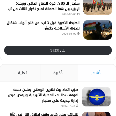
سنجـار الـ YBŞ: قوة الدفاع الذاتي ووحدة
الإيزيديين هما الضمانة لمنع تكرار الثالث من آب
2026-08-03
الطبخة الأخيرة قبل 3 آب: من فتح أبواب شنكال
للدولة الأسلامية داعش
2026-08-02
الكل (2823)
الأشهر
الأخيرة
تعليقات
حــزب اتحاد بيث نهرين الوطني يعلـــن دعمه
لموقف تحالــــف القضية الأيزيدية ويرفض فرض
إدارة جديدة على سنجار
2026-07-28
نتنياهو يعلن شرط وقف إطلاق النار في غزّة