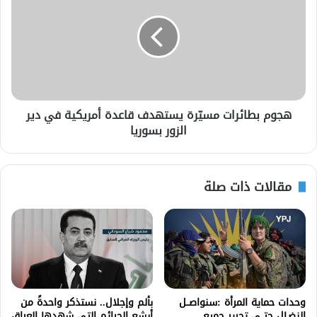
هجوم بطائرات مسيّرة يستهدف قاعدة أمريكية في دير
الزور بسوريا
مقالات ذات صلة
وحدات حماية المرأة :سنواصــل
بألم وإجلال.. نستذكر واحدةً من
النضـال حتــى تحرير جميع
أبشع الجرائم التي شهدها العراق