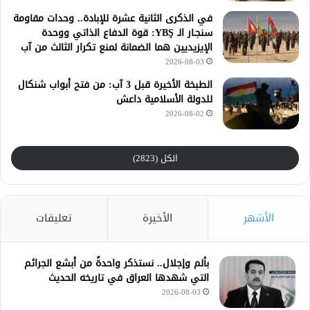
في الذكرى الثانية عشرة للإبادة.. وحدات مقاومة
سنجـار الـ YBŞ: قوة الدفاع الذاتي ووحدة
الإيزيديين هما الضمانة لمنع تكرار الثالث من آب
2026-08-03
الطبخة الأخيرة قبل 3 آب: من فتح أبواب شنكال
للدولة الأسلامية داعش
2026-08-02
الكل (2823)
الأشهر
الأخيرة
تعليقات
بألم وإجلال.. نستذكر واحدةً من أبشع الجرائم
التي شهدها العراق في تاريخه الحديث
2026-08-03