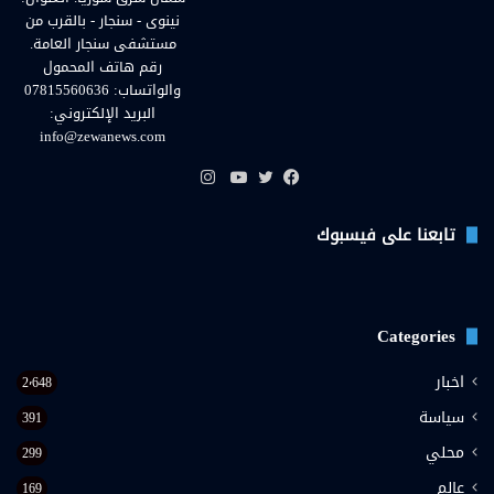
نينوى - سنجار - بالقرب من
مستشفى سنجار العامة.
رقم هاتف المحمول
والواتساب: 07815560636
البريد الإلكتروني:
info@zewanews.com
انستقرام
فيسبوك
تويتر
يوتيوب
تابعنا على فيسبوك
Categories
اخبار
2٬648
سياسة
391
محلي
299
عالم
169