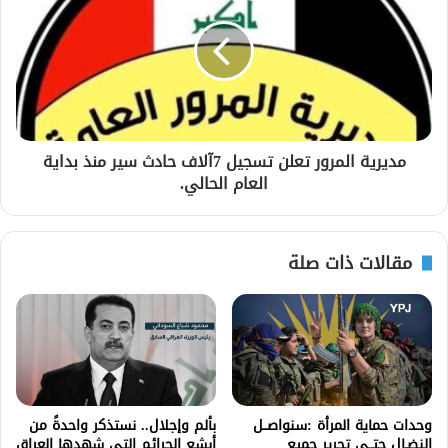
مديرية المرور تعلن تسجيل 7آلاف حادث سير منذ بداية
العام الحالي.
مقالات ذات صلة
وحدات حماية المرأة :سنواصــل
بألم وإجلال.. نستذكر واحدةً من
النضـال حتــى تحرير جميع
أبشع الجرائم التي شهدها العراق