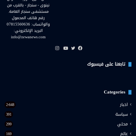
نينوى - سنجار - بالقرب من
مستشفى سنجار العامة.
رقم هاتف المحمول
والواتساب: 07815560636
البريد الإلكتروني:
info@zewanews.com
انستقرام
فيسبوك
تويتر
يوتيوب
تابعنا على فيسبوك
Categories
اخبار
2٬648
سياسة
391
محلي
299
عالم
169