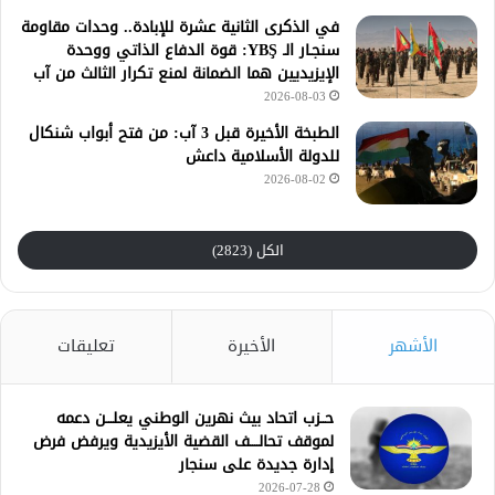
في الذكرى الثانية عشرة للإبادة.. وحدات مقاومة
سنجـار الـ YBŞ: قوة الدفاع الذاتي ووحدة
الإيزيديين هما الضمانة لمنع تكرار الثالث من آب
2026-08-03
الطبخة الأخيرة قبل 3 آب: من فتح أبواب شنكال
للدولة الأسلامية داعش
2026-08-02
الكل (2823)
الأشهر
الأخيرة
تعليقات
حــزب اتحاد بيث نهرين الوطني يعلـــن دعمه
لموقف تحالــــف القضية الأيزيدية ويرفض فرض
إدارة جديدة على سنجار
2026-07-28