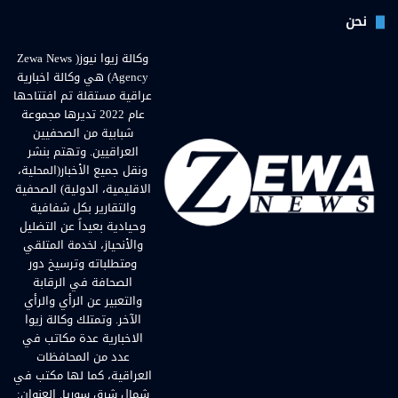
نحن
وكالة زيوا نيوز( Zewa News
Agency) هي وكالة اخبارية
عراقية مستقلة تم افتتاحها
عام 2022 تديرها مجموعة
شبابية من الصحفيين
العراقيين. وتهتم بنشر
ونقل جميع الأخبار(المحلية،
الاقليمية، الدولية) الصحفية
والتقارير بكل شفافية
وحيادية بعيداً عن التضليل
والأنحياز، لخدمة المتلقي
ومتطلباته وترسيخ دور
الصحافة في الرقابة
والتعبير عن الرأي والرأي
الآخر. وتمتلك وكالة زيوا
الاخبارية عدة مكاتب في
عدد من المحافظات
العراقية، كما لها مكتب في
شمال شرق سوريا. العنوان: