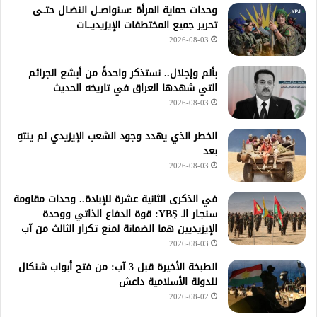
وحدات حماية المرأة :سنواصــل النضـال حتــى
تحرير جميع المختطفات الإيزيديـــات
2026-08-03
بألم وإجلال.. نستذكر واحدةً من أبشع الجرائم
التي شهدها العراق في تاريخه الحديث
2026-08-03
الخطر الذي يهدد وجود الشعب الإيزيدي لم ينتهِ
بعد
2026-08-03
في الذكرى الثانية عشرة للإبادة.. وحدات مقاومة
سنجـار الـ YBŞ: قوة الدفاع الذاتي ووحدة
الإيزيديين هما الضمانة لمنع تكرار الثالث من آب
2026-08-03
الطبخة الأخيرة قبل 3 آب: من فتح أبواب شنكال
للدولة الأسلامية داعش
2026-08-02