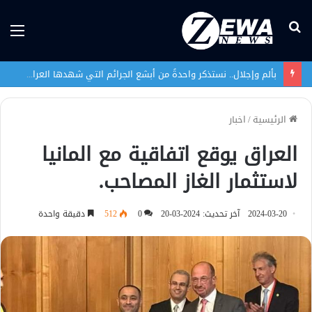
بحث
الق
عن
بألم وإجلال.. نستذكر واحدةً من أبشع الجرائم التي شهدها العراق في تاريخه الحديث
الرئيسية
/
اخبار
العراق يوقع اتفاقية مع المانيا
لاستثمار الغاز المصاحب.
2024-03-20
آخر تحديث: 2024-03-20
0
512
دقيقة واحدة