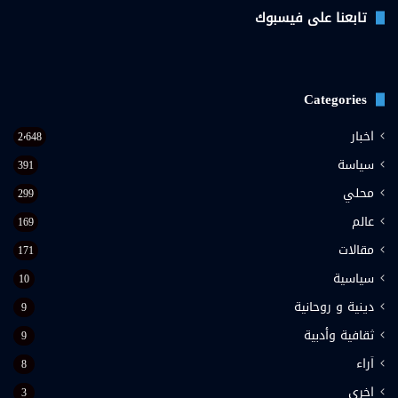
تابعنا على فيسبوك
Categories
اخبار
2٬648
سياسة
391
محلي
299
عالم
169
مقالات
171
سياسية
10
دينية و روحانية
9
ثقافية وأدبية
9
اَراء
8
اخرى
3