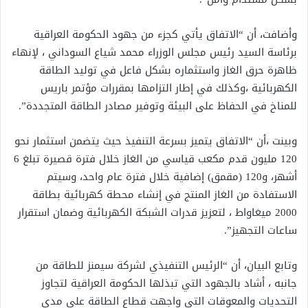
وأضافت، أن “الاتفاق يأتي كجزء من جهود الحكومة العراقية
برئاسة السيد رئيس مجلس الوزراء محمد ‏شياع السوداني ، لإنهاء
ظاهرة حرق الغاز واستثماره بشكل فاعل في توليد الطاقة
‏الكهربائية ،وكذلك في إطار التزامها بمقررات مؤتمر باريس
للمناخ في الحفاظ على ‏البيئة وتوفير مصادر الطاقة المتجددة”.
وبينت ،أن “الاتفاق يتميز بسرعة التنفيذ حيث يتضمن استثمار نحو
120 ‏مليون قدم مكعب قياسي من الغاز خلال فترة قصيرة تبلغ 6
أشهر، و120 ‏‏(مقمق) إضافية خلال فترة عام واحد، وسيتم
الاستفادة من الغاز المنتج في إنشاء ‏محطة كهربائية بطاقة
2000 ميغاواط ، لتعزيز قدرات الشبكة الكهربائية وضمان ‏استقرار
ساعات التجهيز”.
وتابع البيان، أن “الرئيس التنفيذي لشركة سيمنز للطاقة من
جانبه ، أشاد بالجهود التي تبذلها الحكومة العراقية لتجاوز
التحديات والمعوقات التي واجهت قطاع ‏الطاقة على مدى