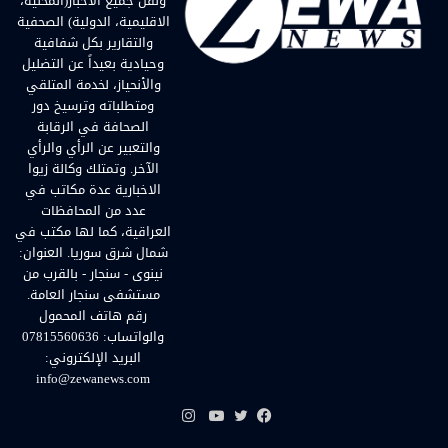
ونقل جميع الأخبار(المحلية،
الاقليمية، الدولية) الصحفية
والتقارير بكل شفافية
وحيادية بعيداً عن التضليل
والأنحياز، لخدمة المتلقي
ومتطلباته وترسيخ دور
الصحافة في الرقابة
والتعبير عن الرأي والرأي
الآخر. وتمتلك وكالة زيوا
الاخبارية عدة مكاتب في
عدد من المحافظات
العراقية، كما لها مكتب في
شمال شرق سوريا. العنوان:
نينوى - سنجار - بالقرب من
مستشفى سنجار العامة.
رقم هاتف المحمول
والواتساب: 07815560636
البريد الإلكتروني:
info@zewanews.com
انستقرام
فيسبوك
تويتر
يوتيوب