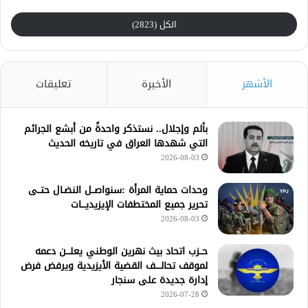
الكل (2823)
الأشهر
الأخيرة
تعليقات
بألم وإجلال.. نستذكر واحدةً من أبشع الجرائم
التي شهدها العراق في تاريخه الحديث
2026-08-03
وحدات حماية المرأة :سنواصــل النضـال حتــى
تحرير جميع المختطفات الإيزيديـــات
2026-08-03
حــزب اتحاد بيث نهرين الوطني يعلـــن دعمه
لموقف تحالــــف القضية الأيزيدية ويرفض فرض
إدارة جديدة على سنجار
2026-07-28