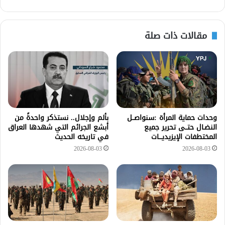
مقالات ذات صلة
وحدات حماية المرأة :سنواصــل
بألم وإجلال.. نستذكر واحدةً من
النضـال حتــى تحرير جميع
أبشع الجرائم التي شهدها العراق
المختطفات الإيزيديـــات
في تاريخه الحديث
2026-08-03
2026-08-03