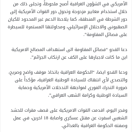
الأمريكي في الشؤون العراقية أصبح ملحوظاً، وتجلى ذلك من
خلال استخدام معايير مزدوجة وتحول دور القوات الأمريكية إلى
دور الشرطة في المنطقة، كما يلاحظ الدعم غير المحدود للكيان
الصهيوني والاحتلال الإسرائيلي، ومحاولتها المستمرة للسيطرة
على فصائل المقاومة”.
دعا القدو “فصائل المقاومة الى استهداف المصالح الامريكية
اين ما كانت لاجبارها على الكف عن ارتكاب الجرائم”.
ودعا القدو ايضا، “الحكومة العراقية باتخاذ موقف واضح وصريح،
والتصدي لأي انتهاك للسيادة الوطنية العراقية، مؤكداً على
ضرورة التحرك الفوري لمواجهة التدخلات الأمريكية وحماية
السيادة الوطنية وكرامة الشعب العراقي”.
وفجر اليوم، اقدمت القوات الامريكية على قصف مقرات للحشد
الشعبي اسفرت عن مقتل عسكري واصابة 18 اخرين، في عمل
وصفته الحكومة العراقية بالعدائي.