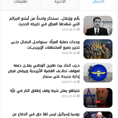
الأشهر
الأخيرة
تعليقات
بألم وإجلال.. نستذكر واحدةً من أبشع الجرائم
التي شهدها العراق في تاريخه الحديث
2026-08-03
وحدات حماية المرأة :سنواصــل النضـال حتــى
تحرير جميع المختطفات الإيزيديـــات
2026-08-03
حــزب اتحاد بيث نهرين الوطني يعلـــن دعمه
لموقف تحالــــف القضية الأيزيدية ويرفض فرض
إدارة جديدة على سنجار
2026-07-28
نتنياهو يعلن شرط وقف إطلاق النار في غزّة
2023-11-05
روسيا:إسرائيل ليس لها حق في الدفاع عن