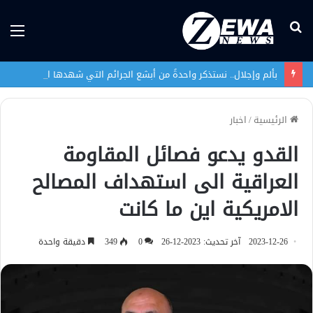
بحث
الق
عن
بألم وإجلال.. نستذكر واحدةً من أبشع الجرائم التي شهدها العراق في تاريخه الحديث
الرئيسية
/
اخبار
القدو يدعو فصائل المقاومة
العراقية الى استهداف المصالح
الامريكية اين ما كانت
2023-12-26
آخر تحديث: 2023-12-26
0
349
دقيقة واحدة