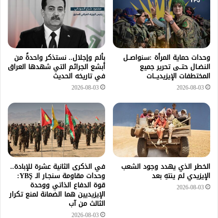
وحدات حماية المرأة :سنواصــل
بألم وإجلال.. نستذكر واحدةً من
النضـال حتــى تحرير جميع
أبشع الجرائم التي شهدها العراق
المختطفات الإيزيديـــات
في تاريخه الحديث
2026-08-03
2026-08-03
الخطر الذي يهدد وجود الشعب
في الذكرى الثانية عشرة للإبادة..
الإيزيدي لم ينتهِ بعد
وحدات مقاومة سنجـار الـ YBŞ:
قوة الدفاع الذاتي ووحدة
2026-08-03
الإيزيديين هما الضمانة لمنع تكرار
الثالث من آب
2026-08-03