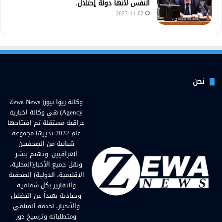
النفس لأنها دولة إحتلال.
2023-11-02
نحن
وكالة زيوا نيوز( Zewa News
Agency) هي وكالة اخبارية
عراقية مستقلة تم افتتاحها
عام 2022 تديرها مجموعة
شبابية من الصحفيين
العراقيين. وتهتم بنشر
ونقل جميع الأخبار(المحلية،
الاقليمية، الدولية) الصحفية
والتقارير بكل شفافية
وحيادية بعيداً عن التضليل
والأنحياز، لخدمة المتلقي
ومتطلباته وترسيخ دور