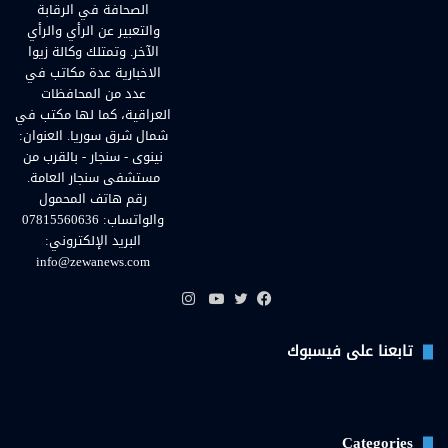
الصحافة في الرقابة
والتعبير عن الرأي والرأي
الآخر. وتمتلك وكالة زيوا
الاخبارية عدة مكاتب في
عدد من المحافظات
العراقية، كما لها مكتب في
شمال شرق سوريا. العنوان:
نينوى - سنجار - بالقرب من
مستشفى سنجار العامة.
رقم هاتف المحمول
والواتساب: 07815560636
البريد الإلكتروني:
info@zewanews.com
انستقرام
فيسبوك
تويتر
يوتيوب
تابعنا على فيسبوك
Categories