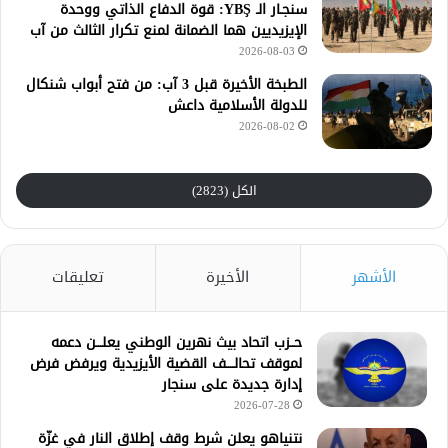
سنجـار الـ YBŞ: قوة الدفاع الذاتي ووحدة
الإيزيديين هما الضمانة لمنع تكرار الثالث من آب
2026-08-03
الطبخة الأخيرة قبل 3 آب: من فتح أبواب شنكال
للدولة الأسلامية داعش
2026-08-02
الكل (2823)
الأشهر
الأخيرة
تعليقات
حــزب اتحاد بيث نهرين الوطني يعلـــن دعمه
لموقف تحالــــف القضية الأيزيدية ويرفض فرض
إدارة جديدة على سنجار
2026-07-28
نتنياهو يعلن شرط وقف إطلاق النار في غزّة