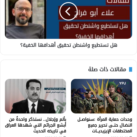
هل تستطيع واشنطن تحقيق أهدافها الخفية؟
مقالات ذات صلة
وحدات حماية المرأة :سنواصــل
بألم وإجلال.. نستذكر واحدةً من
النضـال حتــى تحرير جميع
أبشع الجرائم التي شهدها العراق
المختطفات الإيزيديـــات
في تاريخه الحديث