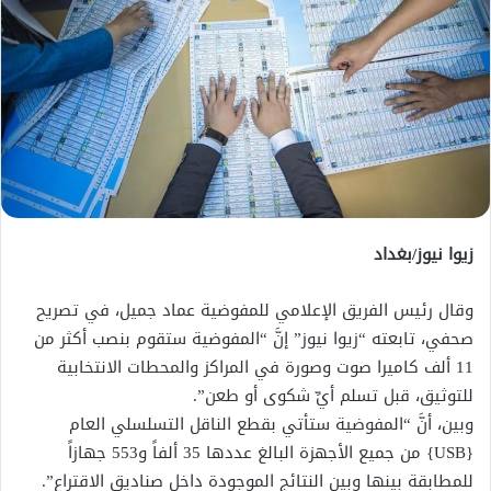
زيوا نيوز/بغداد
وقال رئيس الفريق الإعلامي للمفوضية عماد جميل، في تصريح
صحفي، تابعته “زيوا نيوز” إنَّ “المفوضية ستقوم بنصب أكثر من
11 ألف كاميرا صوت وصورة في المراكز والمحطات الانتخابية
للتوثيق، قبل تسلم أيِّ شكوى أو طعن”.
وبين، أنَّ “المفوضية ستأتي بقطع الناقل التسلسلي العام
{USB} من جميع الأجهزة البالغ عددها 35 ألفاً و553 جهازاً
للمطابقة بينها وبين النتائج الموجودة داخل صناديق الاقتراع”.