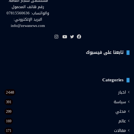
مستشفى سنجار العامة.
رقم هاتف المحمول
والواتساب: 07815560636
البريد الإلكتروني:
info@zewanews.com
انستقرام
فيسبوك
تويتر
يوتيوب
تابعنا على فيسبوك
Categories
اخبار
2٬648
سياسة
391
محلي
299
عالم
169
مقالات
171