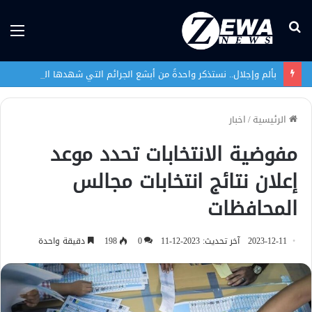
بحث
الق
عن
بألم وإجلال.. نستذكر واحدةً من أبشع الجرائم التي شهدها العراق في تاريخه الحديث
الرئيسية
/
اخبار
مفوضية الانتخابات تحدد موعد
إعلان نتائج انتخابات مجالس
المحافظات
2023-12-11
آخر تحديث: 2023-12-11
0
198
دقيقة واحدة