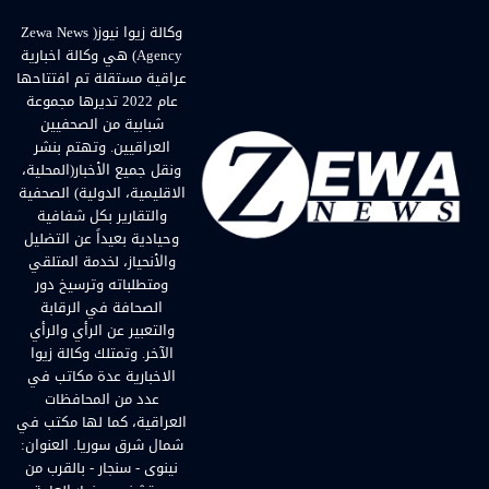
وكالة زيوا نيوز( Zewa News
Agency) هي وكالة اخبارية
عراقية مستقلة تم افتتاحها
عام 2022 تديرها مجموعة
شبابية من الصحفيين
العراقيين. وتهتم بنشر
ونقل جميع الأخبار(المحلية،
الاقليمية، الدولية) الصحفية
والتقارير بكل شفافية
وحيادية بعيداً عن التضليل
والأنحياز، لخدمة المتلقي
ومتطلباته وترسيخ دور
الصحافة في الرقابة
والتعبير عن الرأي والرأي
الآخر. وتمتلك وكالة زيوا
الاخبارية عدة مكاتب في
عدد من المحافظات
العراقية، كما لها مكتب في
شمال شرق سوريا. العنوان:
نينوى - سنجار - بالقرب من