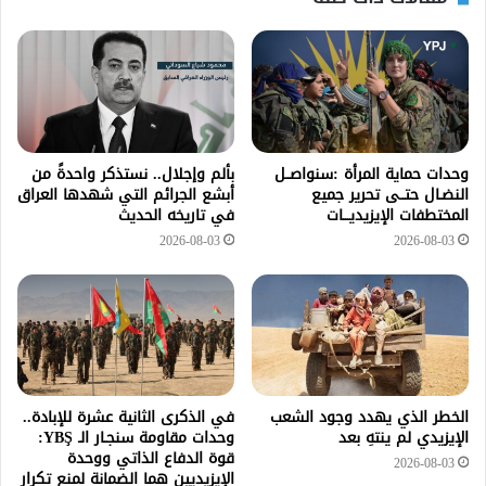
وحدات حماية المرأة :سنواصــل
بألم وإجلال.. نستذكر واحدةً من
النضـال حتــى تحرير جميع
أبشع الجرائم التي شهدها العراق
المختطفات الإيزيديـــات
في تاريخه الحديث
2026-08-03
2026-08-03
الخطر الذي يهدد وجود الشعب
في الذكرى الثانية عشرة للإبادة..
الإيزيدي لم ينتهِ بعد
وحدات مقاومة سنجـار الـ YBŞ:
قوة الدفاع الذاتي ووحدة
2026-08-03
الإيزيديين هما الضمانة لمنع تكرار