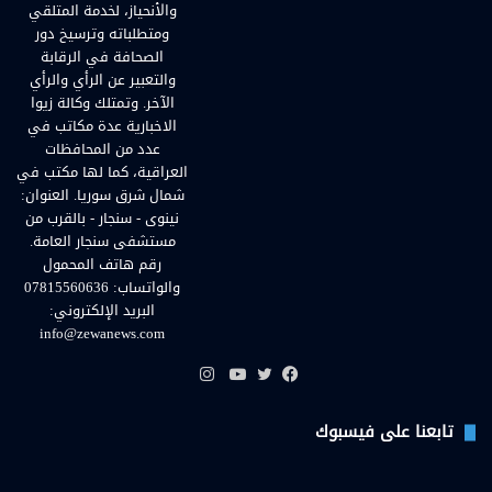
والأنحياز، لخدمة المتلقي
ومتطلباته وترسيخ دور
الصحافة في الرقابة
والتعبير عن الرأي والرأي
الآخر. وتمتلك وكالة زيوا
الاخبارية عدة مكاتب في
عدد من المحافظات
العراقية، كما لها مكتب في
شمال شرق سوريا. العنوان:
نينوى - سنجار - بالقرب من
مستشفى سنجار العامة.
رقم هاتف المحمول
والواتساب: 07815560636
البريد الإلكتروني:
info@zewanews.com
انستقرام
فيسبوك
تويتر
يوتيوب
تابعنا على فيسبوك