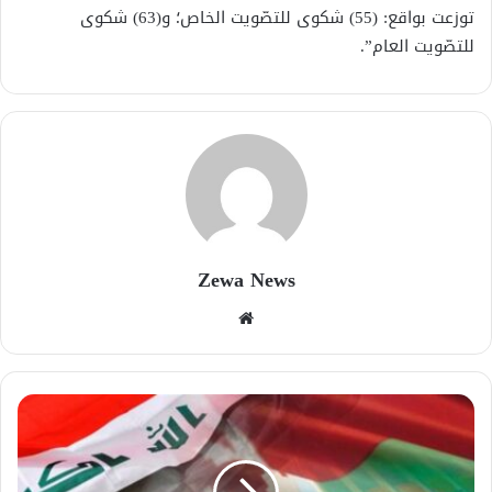
توزعت بواقع: (55) شكوى للتصّويت الخاص؛ و(63) شكوى
للتصّويت العام”.
Zewa News
موقع
الويب