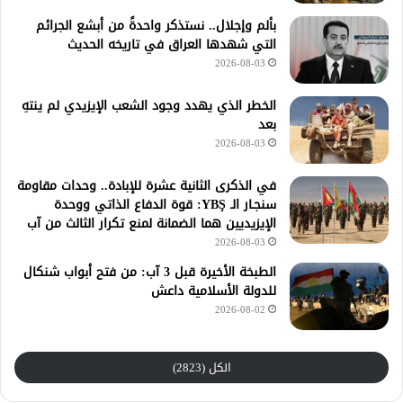
بألم وإجلال.. نستذكر واحدةً من أبشع الجرائم
التي شهدها العراق في تاريخه الحديث
2026-08-03
الخطر الذي يهدد وجود الشعب الإيزيدي لم ينتهِ
بعد
2026-08-03
في الذكرى الثانية عشرة للإبادة.. وحدات مقاومة
سنجـار الـ YBŞ: قوة الدفاع الذاتي ووحدة
الإيزيديين هما الضمانة لمنع تكرار الثالث من آب
2026-08-03
الطبخة الأخيرة قبل 3 آب: من فتح أبواب شنكال
للدولة الأسلامية داعش
2026-08-02
الكل (2823)