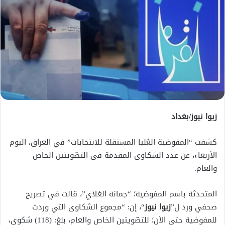
زيوا نيوز/بغداد
كشفت “المفوضية العُليا المستقلة للانتخابات” في العراق، اليوم
الأربعاء، عن عدد الشكاوى المقدمة في التصّويتين الخاص
والعام.
المتحدثة باسم المفوضية؛ “جمانة الغلاي”، قالت في تصريح
صحفي ورد ل”
زيوا نيوز
“، إن: “مجموع الشكاوى التي وردت
للمفوضية حتى الآن؛ للتصّويتين الخاص والعام، بلغ: (118) شكوى،