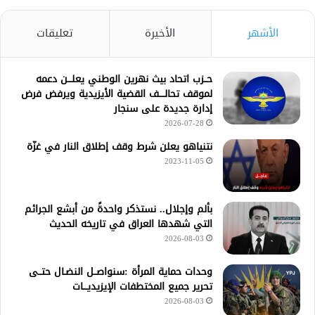
الأشهر
الأخيرة
تعليقات
حــزب اتحاد بيث نهرين الوطني يعلـــن دعمه
لموقف تحالــــف القضية الأيزيدية ويرفض فرض
إدارة جديدة على سنجار
2026-07-28
نتنياهو يعلن شرط وقف إطلاق النار في غزّة
2023-11-05
بألم وإجلال.. نستذكر واحدةً من أبشع الجرائم
التي شهدها العراق في تاريخه الحديث
2026-08-03
وحدات حماية المرأة :سنواصــل النضـال حتــى
تحرير جميع المختطفات الإيزيديـــات
2026-08-03