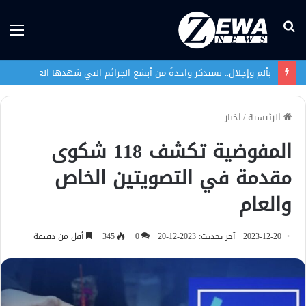
بحث
الق
عن
بألم وإجلال.. نستذكر واحدةً من أبشع الجرائم التي شهدها العراق في تاريخه الحديث
الرئيسية
/
اخبار
المفوضية تكشف 118 شكوى
مقدمة في التصويتين الخاص
والعام
2023-12-20
آخر تحديث: 2023-12-20
0
345
أقل من دقيقة