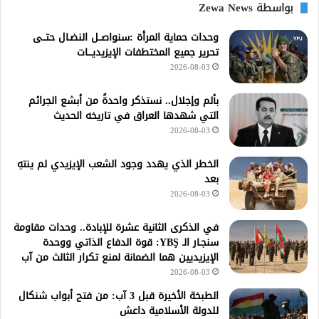
بواسطة Zewa News
وحدات حماية المرأة :سنواصــل النضـال حتــى
تحرير جميع المختطفات الإيزيديـــات
2026-08-03
بألم وإجلال.. نستذكر واحدةً من أبشع الجرائم
التي شهدها العراق في تاريخه الحديث
2026-08-03
الخطر الذي يهدد وجود الشعب الإيزيدي لم ينتهِ
بعد
2026-08-03
في الذكرى الثانية عشرة للإبادة.. وحدات مقاومة
سنجـار الـ YBŞ: قوة الدفاع الذاتي ووحدة
الإيزيديين هما الضمانة لمنع تكرار الثالث من آب
2026-08-03
الطبخة الأخيرة قبل 3 آب: من فتح أبواب شنكال
للدولة الأسلامية داعش