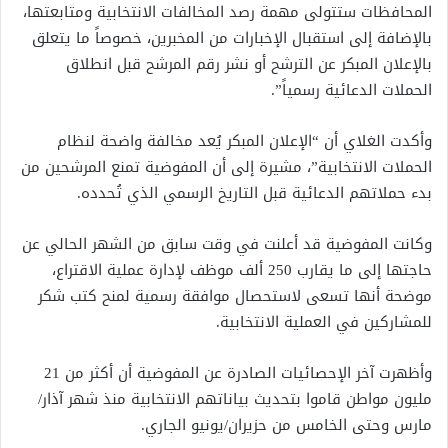
المحافظات ستتولى مهمة رصد المخالفات الانتخابية ومتابعتها،
بالإضافة إلى استقبال الإخبارات من المخبرين، خصوصاً ما يتعلق
بالإعلان المبكر عن الترشح أو نشر رقم المرشح قبل انطلاق
الحملات الدعائية رسمياً”.
وأكدت الغلاي أن “الإعلان المبكر يُعد مخالفة واضحة لنظام
الحملات الانتخابية”، مشيرة إلى أن المفوضية تمنع المرشحين من
بدء حملاتهم الدعائية قبل التاريخ الرسمي الذي تُحدده.
وكانت المفوضية قد أعلنت في وقت سابق من الشهر الحالي عن
حاجتها إلى ما يقارب 250 ألف موظف لإدارة عملية الاقتراع،
موضحة أنها تسعى لاستحصال موافقة رسمية لمنح كتب شكر
للمشاركين في العملية الانتخابية.
وأظهرت آخر الإحصائيات الصادرة عن المفوضية أن أكثر من 21
مليون مواطن قاموا بتحديث بياناتهم الانتخابية منذ شهر آذار/
مارس وحتى الخامس من حزيران/يونيو الجاري.