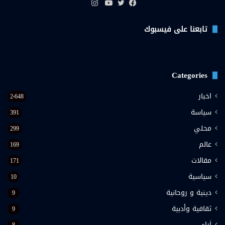
انستقرام
فيسبوك
تويتر
يوتيوب
تابعنا على فيسبوك
Categories
اخبار
2٬648
سياسة
391
محلي
299
عالم
169
مقالات
171
سياسية
10
دينية و روحانية
9
ثقافية وأدبية
9
اَراء
8