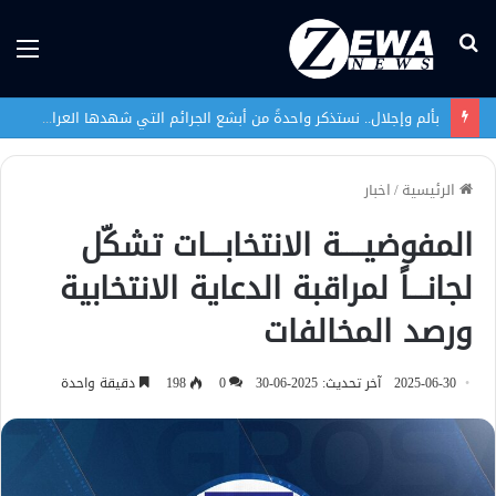
بحث
الق
عن
بألم وإجلال.. نستذكر واحدةً من أبشع الجرائم التي شهدها العراق في تاريخه الحديث
الرئيسية
/
اخبار
المفوضيــــة الانتخابـــات تشكّل
لجانـــاً لمراقبة الدعاية الانتخابية
ورصد المخالفات
2025-06-30
آخر تحديث: 2025-06-30
0
198
دقيقة واحدة