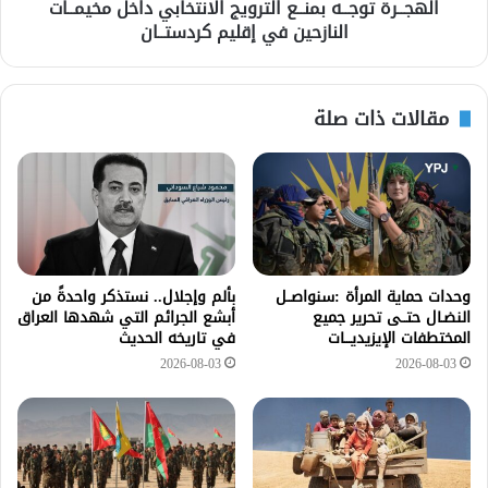
الهجــرة توجــه بمنــع الترويج الانتخابي داخل مخيمــات
النازحين في إقليم كردستــان
مقالات ذات صلة
وحدات حماية المرأة :سنواصــل
بألم وإجلال.. نستذكر واحدةً من
النضـال حتــى تحرير جميع
أبشع الجرائم التي شهدها العراق
المختطفات الإيزيديـــات
في تاريخه الحديث
2026-08-03
2026-08-03