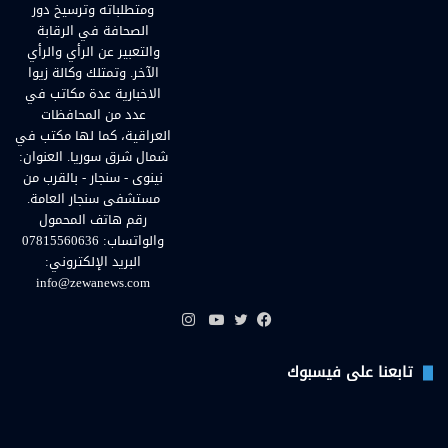
ومتطلباته وترسيخ دور
الصحافة في الرقابة
والتعبير عن الرأي والرأي
الآخر. وتمتلك وكالة زيوا
الاخبارية عدة مكاتب في
عدد من المحافظات
العراقية، كما لها مكتب في
شمال شرق سوريا. العنوان:
نينوى - سنجار - بالقرب من
مستشفى سنجار العامة.
رقم هاتف المحمول
والواتساب: 07815560636
البريد الإلكتروني:
info@zewanews.com
انستقرام
فيسبوك
تويتر
يوتيوب
تابعنا على فيسبوك