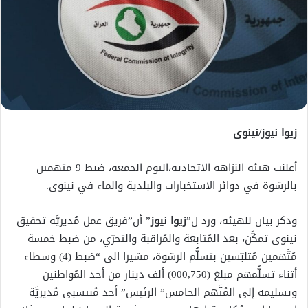
زيوا نيوز/نينوى
أعلنت هيئة النزاهة الاتحادية،اليوم الجمعة، ضبط 9 متهمين
بالرشوة في دوائر الاستخبارات والبلدية والماء في نينوى.
وذكر بيان للهيئة، ورد ل”
زيوا نيوز
” أن”فريق عمل مُديريَّة تحقيق
نينوى تمكَّن، بعد المُتابعة والمُراقبة والتحرّي، من ضبط خمسة
مُتَّهمين مُتلبّسين بتسلُّم الرشوة، مشيرا الى “ضبط (4) وسطاء
أثناء تسلُّمهم مبلغ (000,750) ألف دينار من أحد المُواطنين
وتسليمه إلى المُتَّهم الخامس” الرئيس” أحد مُنتسبي مُديريَّة