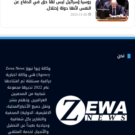
روسيا:إسرائيل ليس لها حق في الدفاع عن
النفس لأنها دولة إحتلال.
2023-11-02
نحن
وكالة زيوا نيوز( Zewa News
Agency) هي وكالة اخبارية
عراقية مستقلة تم افتتاحها
عام 2022 تديرها مجموعة
شبابية من الصحفيين
العراقيين. وتهتم بنشر
ونقل جميع الأخبار(المحلية،
الاقليمية، الدولية) الصحفية
والتقارير بكل شفافية
وحيادية بعيداً عن التضليل
والأنحياز، لخدمة المتلقي