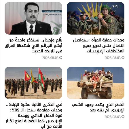
وحدات حماية المرأة :سنواصــل
بألم وإجلال.. نستذكر واحدةً من
النضـال حتــى تحرير جميع
أبشع الجرائم التي شهدها العراق
المختطفات الإيزيديـــات
في تاريخه الحديث
2026-08-03
2026-08-03
الخطر الذي يهدد وجود الشعب
في الذكرى الثانية عشرة للإبادة..
الإيزيدي لم ينتهِ بعد
وحدات مقاومة سنجـار الـ YBŞ:
قوة الدفاع الذاتي ووحدة
2026-08-03
الإيزيديين هما الضمانة لمنع تكرار
الثالث من آب