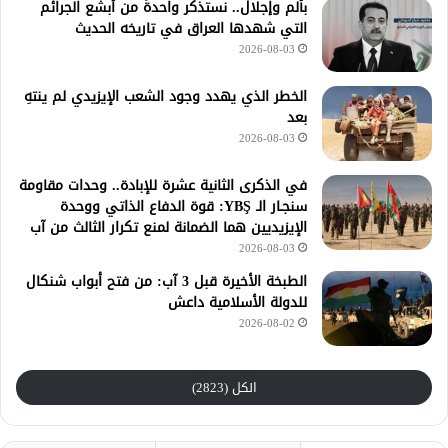
بألم وإجلال.. نستذكر واحدةً من أبشع الجرائم
التي شهدها العراق في تاريخه الحديث
2026-08-03
الخطر الذي يهدد وجود الشعب الإيزيدي لم ينتهِ
بعد
2026-08-03
في الذكرى الثانية عشرة للإبادة.. وحدات مقاومة
سنجـار الـ YBŞ: قوة الدفاع الذاتي ووحدة
الإيزيديين هما الضمانة لمنع تكرار الثالث من آب
2026-08-03
الطبخة الأخيرة قبل 3 آب: من فتح أبواب شنكال
للدولة الأسلامية داعش
2026-08-02
الكل (2823)