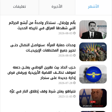
الأشهر
الأخيرة
تعليقات
بألم وإجلال.. نستذكر واحدةً من أبشع الجرائم
التي شهدها العراق في تاريخه الحديث
2026-08-03
وحدات حماية المرأة :سنواصــل النضـال حتــى
تحرير جميع المختطفات الإيزيديـــات
2026-08-03
حــزب اتحاد بيث نهرين الوطني يعلـــن دعمه
لموقف تحالــــف القضية الأيزيدية ويرفض فرض
إدارة جديدة على سنجار
2026-07-28
نتنياهو يعلن شرط وقف إطلاق النار في غزّة
2023-11-05