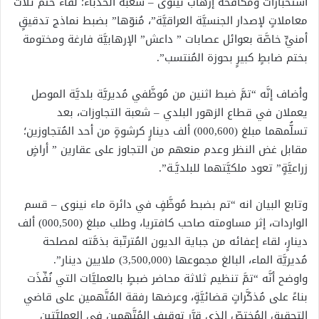
استخبارات ومُكافحة إرهاب نينوى – شعبة الحدباء؛ لقاء ختم ثلاث
معاملاتٍ لإصدار الجنسيَّة العراقيَّة”، مُنوّها” بضبط نماذج تدقيقٍ
أمنيٍّ خاصَّة بعوائل عصابات ” داعش” الإرهابيَّة فارغة ومختومة
بختم ضابطٍ كبيرٍ بحوزة المُنتسب”.
وأضاف إنَّه “تمَّ ضبط اثنين من مُوظَّفي مُديريَّة بلديَّة الموصل
يعملان في قطاع الزهور البلدي – شعبة التجاوزات، بعد
تسلُّمهما مبلغ (000,600) ألف دينارٍ كرشوةٍ من أحد المُتجاوزين؛
مقابل غض النظر وعدم منعهم من التجاوز على عقارين ” أراضٍ
زراعيَّةٍ” تعود ملكيَّتهما للبلديَّـة”.
وتابع البيان انه “تم بضبط مُوظَّفٍ في دائرة ماء نينوى – قسم
الواردات، إثر مساومته صاحب كافتريا، وطلب مبلغ (000,500) ألف
دينارٍ، لقاء إعفائه من جباية الديون المُترتّبة بذمَّته لمصلحة
مُديريَّة الماء، البالغ مجموعها (3,500,000) ملايين دينار”.
واوضح أنَّه “تمَّ تنظيم ثلاثة محاضر ضبطٍ بالعمليَّات التي نُفِّذَت
بناءً على مُذكَّراتٍ قضائيَّةٍ، وعرضها رفقة المُتَّهمين على قاضي
التحقيق المُختصّ الذي قرَّر توقيف المُتَّهمين في العمليَّتين