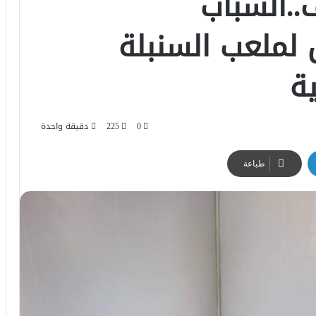
..الشباب
 لملعب السنبلة
ة
0
225
دقيقة واحدة
طباعة