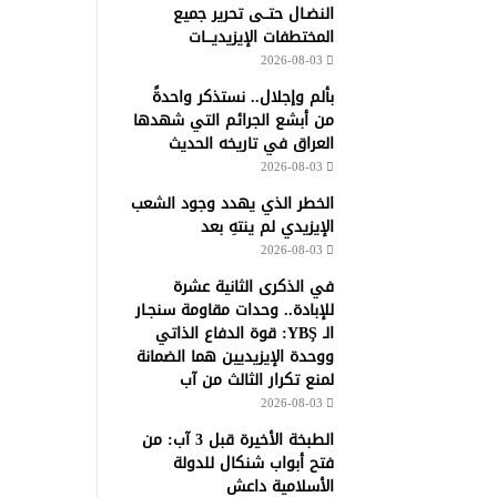
النضـال حتــى تحرير جميع
المختطفات الإيزيديـــات
2026-08-03
بألم وإجلال.. نستذكر واحدةً
من أبشع الجرائم التي شهدها
العراق في تاريخه الحديث
2026-08-03
الخطر الذي يهدد وجود الشعب
الإيزيدي لم ينتهِ بعد
2026-08-03
في الذكرى الثانية عشرة
للإبادة.. وحدات مقاومة سنجـار
الـ YBŞ: قوة الدفاع الذاتي
ووحدة الإيزيديين هما الضمانة
لمنع تكرار الثالث من آب
2026-08-03
الطبخة الأخيرة قبل 3 آب: من
فتح أبواب شنكال للدولة
الأسلامية داعش