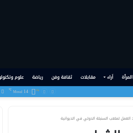
المرأة
اَراء
مقابلات
ثقافة وفن
رياضة
علوم وتكنولو
14
ف
℃
 شهدها العراق في تاريخه الحديث
Mosul
 العمل لملعب السنبلة الدولي في الديوانية