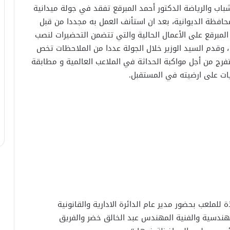
لشباب والرياضة الدكتور أحمد المبرقع تفقد في جولة ميدانية
الدولي سعة ٣٠ ألف متفرج بمحافظة الديوانية، بعد ان استأنف العمل به مجددا من قبل
قب توقف دام ١٠ اعوام، واطلع المبرقع على الأعمال الحالية والتي تتضمن التحضيرات لنصب
 وقدم السيد الوزير خلال الجولة عددا من الملاحظات تخص
ب الرئيسي وكذلك الملعب الثانوي سعة ٢٠٠٠ متفرج من أجل مواكبة الحداثة في الملاعب العالمية و مطابقة
يات على ارضيته في المستقبل.
 للملعب بحضور مدير عام الدائرة الادارية والقانونية
لهندسية والفنية المهندس عبد الخالق خضر والفريق