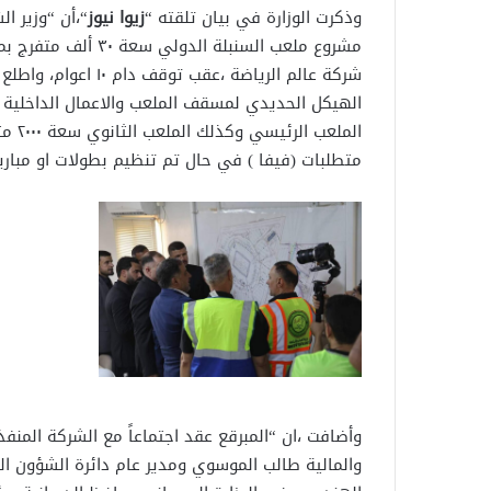
وذكرت الوزارة في بيان تلقته “
زيوا نيوز
“،أن “وزير ا
مشروع ملعب السنبلة 
شركة عالم الرياضة ،ع
الهيكل الحديدي لمسقف الملعب والاعمال الداخلية ،
الملع
متطلبات (فيفا ) في حال تم تنظيم بطولات او مبار
وأضافت ،ان “المبرقع عقد اجتماعاً مع الشركة المنفذة
والمالية طالب الموسوي ومدير عام دائرة الشؤون ا