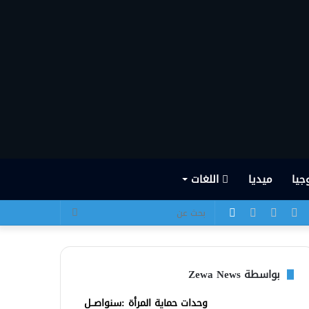
جيا
ميديا
اللغات
يسبوك
تويتر
يوتيوب
انستقرام
الوضع
بحث
المظلم
عن
بواسطة Zewa News
وحدات حماية المرأة :سنواصــل