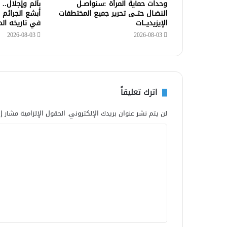
وحدات حماية المرأة :سنواصــل
بألم وإجلال..
النضـال حتــى تحرير جميع المختطفات
أبشع الجرائم 
الإيزيديـــات
في تاريخه ال
2026-08-03
2026-08-03
اترك تعليقاً
لن يتم نشر عنوان بريدك الإلكتروني.
الحقول الإلزامية مشار إل
ا
ل
ت
ع
ل
ي
ق