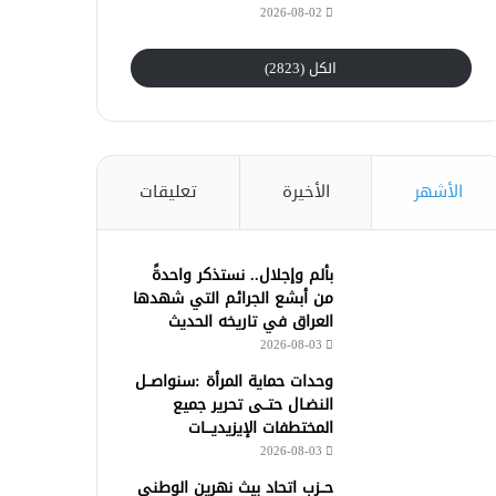
2026-08-02
الكل (2823)
الأشهر
الأخيرة
تعليقات
بألم وإجلال.. نستذكر واحدةً
من أبشع الجرائم التي شهدها
العراق في تاريخه الحديث
2026-08-03
وحدات حماية المرأة :سنواصــل
النضـال حتــى تحرير جميع
المختطفات الإيزيديـــات
2026-08-03
حــزب اتحاد بيث نهرين الوطني