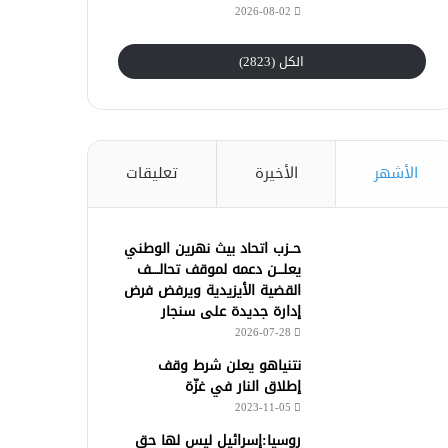
2026-08-02
الكل (2823)
الأشهر
الأخيرة
تعليقات
حــزب اتحاد بيث نهرين الوطني
يعلـــن دعمه لموقف تحالــــف
القضية الأيزيدية ويرفض فرض
إدارة جديدة على سنجار
2026-07-28
نتنياهو يعلن شرط وقف
إطلاق النار في غزّة
2023-11-05
روسيا:إسرائيل ليس لها حق