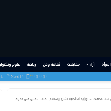
المرأة
اَراء
مقابلات
ثقافة وفن
رياضة
علوم وتكنولو
14
ف
℃
 شهدها العراق في تاريخه الحديث
Mosul
ست محافظات.. وزارة الداخلية تشرع بإستلام الملف الامني في مدينة