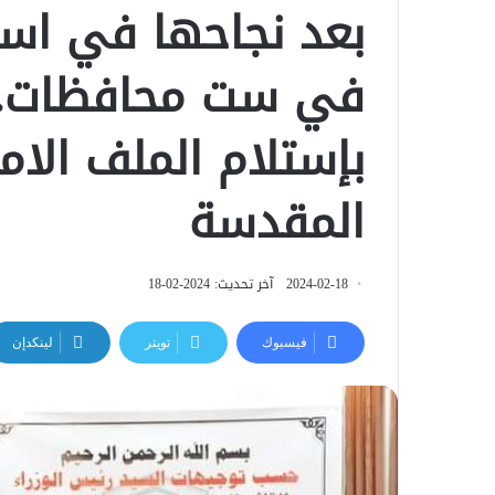
بعد نجاحها في است
في ست محافظات.. و
بإستلام الملف الا
المقدسة
2024-02-18
آخر تحديث: 2024-02-18
فيسبوك
تويتر
لينكدإن