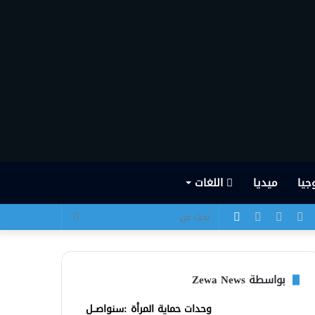
جيا
ميديا
اللغات
يسبوك
تويتر
يوتيوب
انستقرام
الوضع
بحث
المظلم
عن
بواسطة Zewa News
وحدات حماية المرأة :سنواصــل