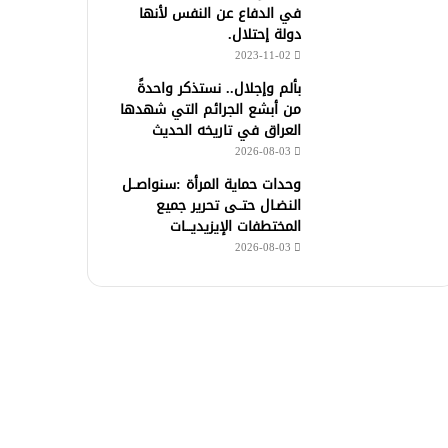
في الدفاع عن النفس لأنها
دولة إحتلال.
2023-11-02
بألم وإجلال.. نستذكر واحدةً
من أبشع الجرائم التي شهدها
العراق في تاريخه الحديث
2026-08-03
وحدات حماية المرأة :سنواصــل
النضـال حتــى تحرير جميع
المختطفات الإيزيديـــات
2026-08-03