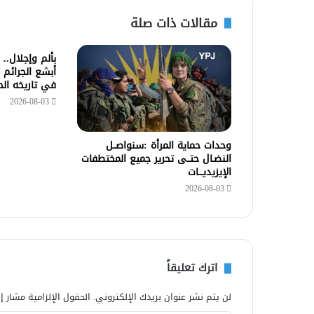
مقالات ذات صلة
بألم وإجلال..
أبشع الجرائم 
في تاريخه ال
2026-08-03
وحدات حماية المرأة :سنواصــل
النضـال حتــى تحرير جميع المختطفات
الإيزيديـــات
2026-08-03
اترك تعليقاً
لن يتم نشر عنوان بريدك الإلكتروني.
الحقول الإلزامية مشار إل