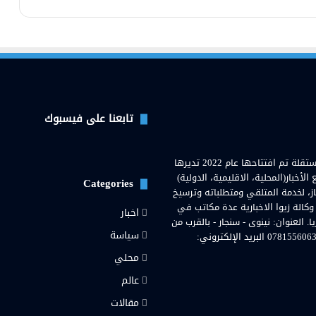
تابعنا على فيسبوك
وكالة زيوا نيوز( Zewa News Agency) هي وكالة اخبارية عراقية مستقلة تم افتتاحها عام 2022 تديرها
خبار(المحلية، الاقليمية، الدولية)
Categories
از، لخدمة المتلقي ومتطلباته وترسيخ
 وكالة زيوا الاخبارية عدة مكاتب في
اخبار
لعنوان: نينوى - سنجار - بالقرب من
سياسة
مستشفى سنجار العامة. رقم هاتف المحمول والواتساب: 07815560636 البريد الإلكتروني:
محلي
رام
عالم
مقالات