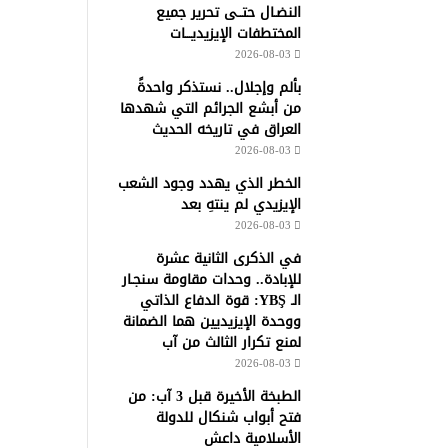
النضـال حتــى تحرير جميع
المختطفات الإيزيديـــات
2026-08-03
بألم وإجلال.. نستذكر واحدةً
من أبشع الجرائم التي شهدها
العراق في تاريخه الحديث
2026-08-03
الخطر الذي يهدد وجود الشعب
الإيزيدي لم ينتهِ بعد
2026-08-03
في الذكرى الثانية عشرة
للإبادة.. وحدات مقاومة سنجـار
الـ YBŞ: قوة الدفاع الذاتي
ووحدة الإيزيديين هما الضمانة
لمنع تكرار الثالث من آب
2026-08-03
الطبخة الأخيرة قبل 3 آب: من
فتح أبواب شنكال للدولة
الأسلامية داعش