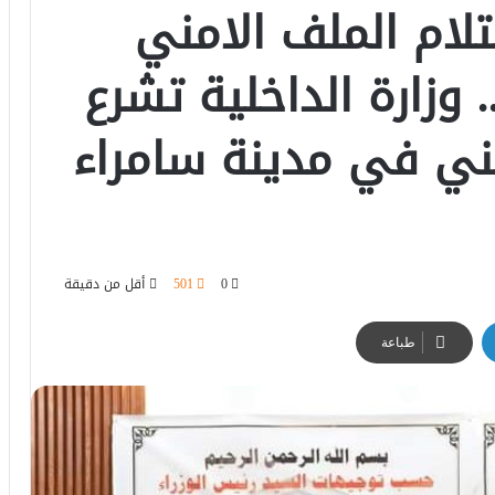
لام الملف الامني
زارة الداخلية تشرع
مني في مدينة سامراء
0
501
أقل من دقيقة
طباعة