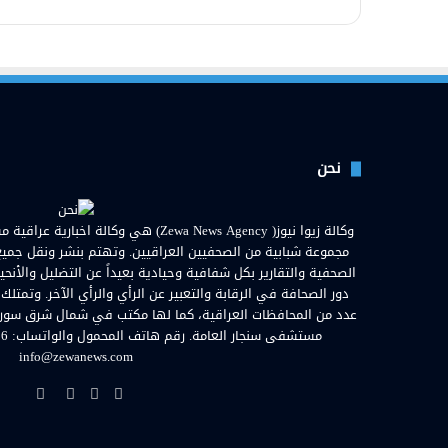
نحن
مجموعة شبابية من الصحفيين العراقيين. وتهتم بنشر ونقل جميع الأ
الصحفية والتقارير بكل شفافية وحيادية بعيداً عن التضليل والأنحي
دور الصحافة في الرقابة والتعبير عن الرأي والرأي الآخر. وتمتلك
عدد من المحافظات العراقية، كما لها مكتب في شمال شرق سوريا. ا
info@zewanews.com
فيسبوك
تويتر
يوتيوب
انستق