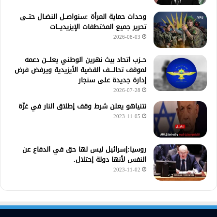
وحدات حماية المرأة :سنواصــل النضـال حتــى
تحرير جميع المختطفات الإيزيديـــات
2026-08-03
حــزب اتحاد بيث نهرين الوطني يعلـــن دعمه
لموقف تحالــــف القضية الأيزيدية ويرفض فرض
إدارة جديدة على سنجار
2026-07-28
نتنياهو يعلن شرط وقف إطلاق النار في غزّة
2023-11-05
روسيا:إسرائيل ليس لها حق في الدفاع عن
النفس لأنها دولة إحتلال.
2023-11-02