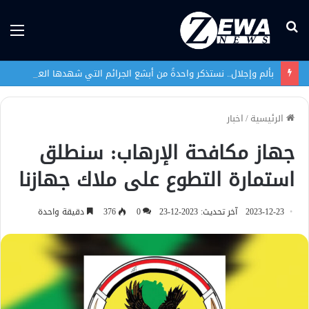
بحث
الق
عن
بألم وإجلال.. نستذكر واحدةً من أبشع الجرائم التي شهدها العراق في تاريخه الحديث
الرئيسية
/
اخبار
جهاز مكافحة الإرهاب: سنطلق
استمارة التطوع على ملاك جهازنا
2023-12-23
آخر تحديث: 2023-12-23
0
376
دقيقة واحدة