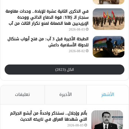
في الذكرى الثانية عشرة للإبادة.. وحدات مقاومة
سنجـار الـ YBŞ: قوة الدفاع الذاتي ووحدة
الإيزيديين هما الضمانة لمنع تكرار الثالث من آب
2026-08-03
الطبخة الأخيرة قبل 3 آب: من فتح أبواب شنكال
للدولة الأسلامية داعش
2026-08-02
الكل (2823)
الأشهر
الأخيرة
تعليقات
بألم وإجلال.. نستذكر واحدةً من أبشع الجرائم
التي شهدها العراق في تاريخه الحديث
2026-08-03