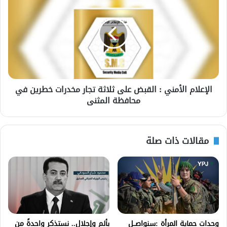
الإعلام الأمني : القبض على ثلاثة تجار مخدرات خطرين في
محافظة المثنى
مقالات ذات صلة
وحدات حماية المرأة :سنواصــل
بألم وإجلال.. نستذكر واحدةً من