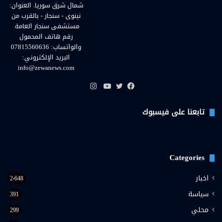
شمال شرق سوريا. العنوان:
نينوى - سنجار - بالقرب من
مستشفى سنجار العامة.
رقم هاتف المحمول
والواتساب: 07815560636
البريد الإلكتروني:
info@zewanews.com
انستقرام
فيسبوك
تويتر
يوتيوب
تابعنا على فيسبوك
Categories
اخبار
2٬648
سياسة
391
محلي
299