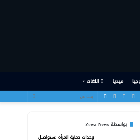
جيا
ميديا
اللغات
يسبوك
تويتر
يوتيوب
انستقرام
الوضع
بحث
المظلم
عن
بواسطة Zewa News
وحدات حماية المرأة :سنواصــل