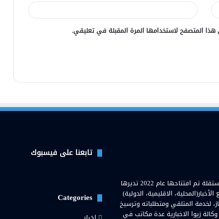
 هذا المتصفح لاستخدامها المرة المقبلة في تعليقي.
تابعنا على فيسبوك
وكالة زيوا نيوز( Zewa News Agency) هي وكالة اخبارية عراقية مستقلة تم افتتاحها عام 2022 تديرها
خبار(المحلية، الاقليمية، الدولية)
Categories
از، لخدمة المتلقي ومتطلباته وترسيخ
 وكالة زيوا الاخبارية عدة مكاتب في
اخبار