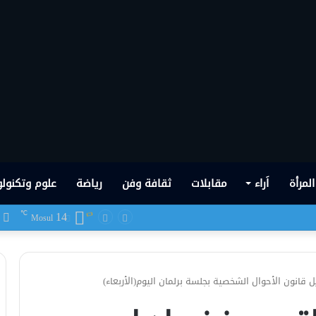
المرأة
اَراء
مقابلات
ثقافة وفن
رياضة
علوم وتكنولو
14
ف
℃
 شهدها العراق في تاريخه الحديث
Mosul
انون الأحوال الشخصية بجلسة برلمان اليوم(الأربعاء)