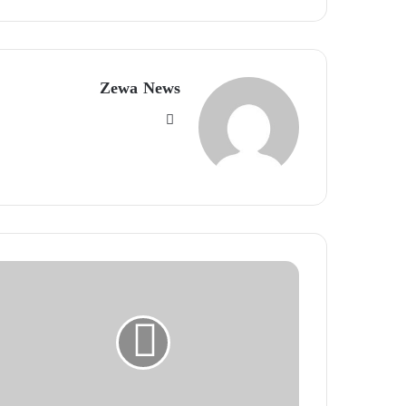
Zewa News
موقع
الويب