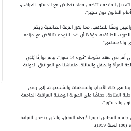
التعديل المقدمة تتضمن مواد تتعارض مع الدستور العراقي،
يين وفقًا للمذهب، مما يُعزز النزعة الطائفية ويضّر
الحروب الطائفية، مؤكدًا أن هذا التوجه يتناقض مع مزاعم
ي والاجتماعي”.
وأشار إلى أن، “قانون الأحوال الشخصية” الحالي، الذي أُقر في عهد حكومة “ثورة 14 تموز”، يوفر توازنًا يُلبّي
 المرأة والطفل والعائلة، متماشيًا مع المواثيق الدولية
، بما في ذلك الأحزاب والمنظمات والشخصيات، إلى رفض
ية المتاحة، حفاظًا على الهوية الوطنية العراقية الجامعة
نون والدستور”.
جلسة المجلس ليوم الأربعاء المقبل، والذي يتضمن القراءة
1).