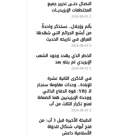
النضـال حتــى تحرير جميع
المختطفات الإيزيديـــات
2026-08-03
بألم وإجلال.. نستذكر واحدةً
من أبشع الجرائم التي شهدها
العراق في تاريخه الحديث
2026-08-03
الخطر الذي يهدد وجود الشعب
الإيزيدي لم ينتهِ بعد
2026-08-03
في الذكرى الثانية عشرة
للإبادة.. وحدات مقاومة سنجـار
الـ YBŞ: قوة الدفاع الذاتي
ووحدة الإيزيديين هما الضمانة
لمنع تكرار الثالث من آب
2026-08-03
الطبخة الأخيرة قبل 3 آب: من
فتح أبواب شنكال للدولة
الأسلامية داعش