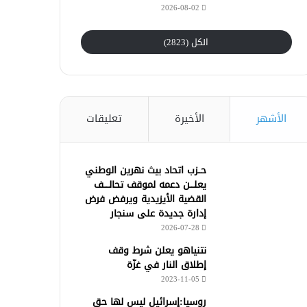
2026-08-02
الكل (2823)
الأشهر
الأخيرة
تعليقات
حــزب اتحاد بيث نهرين الوطني
يعلـــن دعمه لموقف تحالــــف
القضية الأيزيدية ويرفض فرض
إدارة جديدة على سنجار
2026-07-28
نتنياهو يعلن شرط وقف
إطلاق النار في غزّة
2023-11-05
روسيا:إسرائيل ليس لها حق