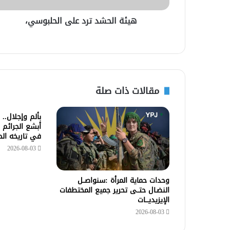
هيئة الحشد ترد على الحلبوسي،
مقالات ذات صلة
بألم وإجلال..
أبشع الجرائم 
في تاريخه ال
2026-08-03
وحدات حماية المرأة :سنواصــل
النضـال حتــى تحرير جميع المختطفات
الإيزيديـــات
2026-08-03