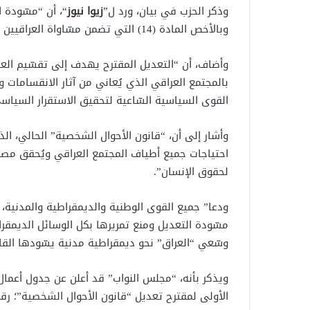
وذكر الحزب في بيان، ورد ل”
زيوا نيوز
“، أن “مسّودة 
وبالأخص المادة (14) التي تضمن مسّاواة العراقيين أمام القانون دون تميّيز”.
وأضاف، أن “التعديل المقترح يهدف إلى تقسّيم العراق
بالمجتمع العراقي الذي يُعاني من آثار الانقسامات و
القوى السياسية السّاعية لتحقيق الاستقرار السياس
احتياجات جميع أطياف المجتمع العراقي ويُحقق مصلحة
لحقوق الإنسان”.
ودعا” جميع القوى الوطنية والديمقراطية والمدنية
مسّودة التعديل ومنع تمريرها بكل الوسائل الديمقراط
وسّعي “العراق” نحو ديمقراطية مدنية يسّودها القا
ويذكر بأنه، “مجلس النواب” قد أعلن عن جدول أعمال 
الأولى لمقترح تعديل “قانون الأحوال الشخصية”؛ رقم (188 لسنة 959