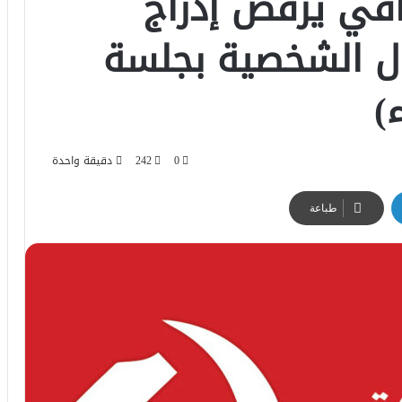
قي يرفض إدراج
ال الشخصية بجلسة
)
0
242
دقيقة واحدة
طباعة