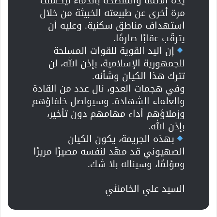
يده الآثمة والملطّخة بالدماء ليكشف
مرة أخرى عن طبيعته الخبيثة من خلال
استهداف مناطق سكنية. وعليه أن
يترقّب عقابًا صارمًا.
إن اليد القوية للقوات المسلحة
للجمهورية الإسلامية، بإذن الله، لن
تترك هذا الكيان وشأنه.
وفي هجمات العدو، نال عدد من القادة
والعلماء الشهادة. وسيواصل خلفاؤهم
وزملاؤهم أداء مهامهم دون تأخير،
بإذن الله.
بهذه الجريمة، يكون الكيان
الصهيوني قد مهّد لنفسه مصيرًا مريرًا
ومؤلمًا، وسيناله بلا شك.
السيد علي الخامنئي