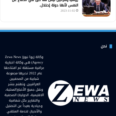
النفس لأنها دولة إحتلال.
2023-11-02
نحن
وكالة زيوا نيوز( Zewa News
Agency) هي وكالة اخبارية
عراقية مستقلة تم افتتاحها
عام 2022 تديرها مجموعة
شبابية من الصحفيين
العراقيين. وتهتم بنشر
ونقل جميع الأخبار(المحلية،
الاقليمية، الدولية) الصحفية
والتقارير بكل شفافية
وحيادية بعيداً عن التضليل
والأنحياز، لخدمة المتلقي