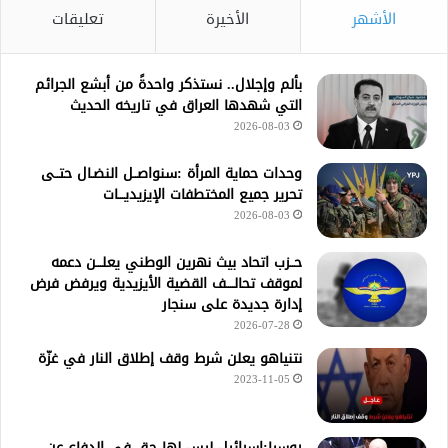
الأشهر
الأخيرة
تعليقات
بألم وإجلال.. نستذكر واحدةً من أبشع الجرائم
التي شهدها العراق في تاريخه الحديث
2026-08-03
وحدات حماية المرأة :سنواصــل النضـال حتــى
تحرير جميع المختطفات الإيزيديـــات
2026-08-03
حــزب اتحاد بيث نهرين الوطني يعلـــن دعمه
لموقف تحالــــف القضية الأيزيدية ويرفض فرض
إدارة جديدة على سنجار
2026-07-28
نتنياهو يعلن شرط وقف إطلاق النار في غزّة
2023-11-05
روسيا:إسرائيل ليس لها حق في الدفاع عن