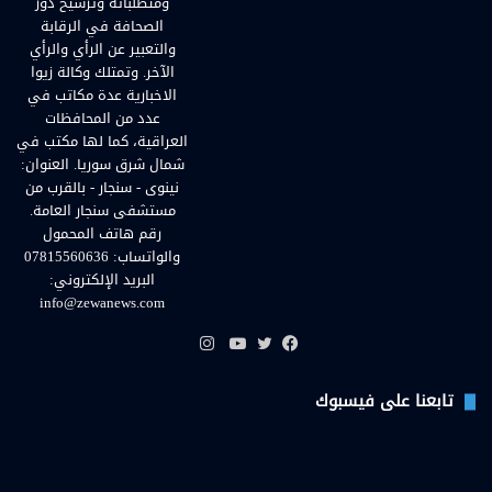
ومتطلباته وترسيخ دور
الصحافة في الرقابة
والتعبير عن الرأي والرأي
الآخر. وتمتلك وكالة زيوا
الاخبارية عدة مكاتب في
عدد من المحافظات
العراقية، كما لها مكتب في
شمال شرق سوريا. العنوان:
نينوى - سنجار - بالقرب من
مستشفى سنجار العامة.
رقم هاتف المحمول
والواتساب: 07815560636
البريد الإلكتروني:
info@zewanews.com
انستقرام
فيسبوك
تويتر
يوتيوب
تابعنا على فيسبوك