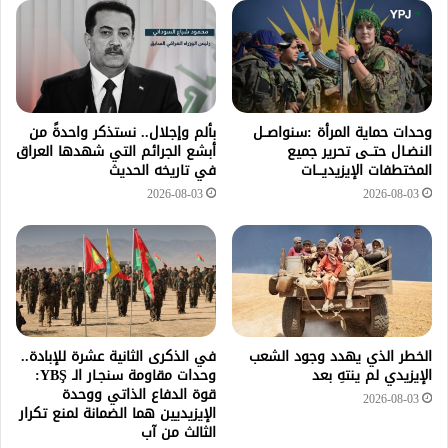
وحدات حماية المرأة :سنواصــل
بألم وإجلال.. نستذكر واحدةً من
النضـال حتــى تحرير جميع
أبشع الجرائم التي شهدها العراق
المختطفات الإيزيديـــات
في تاريخه الحديث
2026-08-03
2026-08-03
الخطر الذي يهدد وجود الشعب
في الذكرى الثانية عشرة للإبادة..
الإيزيدي لم ينتهِ بعد
وحدات مقاومة سنجـار الـ YBŞ:
قوة الدفاع الذاتي ووحدة
2026-08-03
الإيزيديين هما الضمانة لمنع تكرار
الثالث من آب