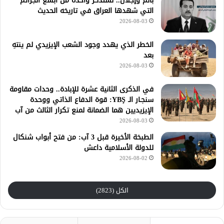
بألم وإجلال.. نستذكر واحدةً من أبشع الجرائم
التي شهدها العراق في تاريخه الحديث
2026-08-03
الخطر الذي يهدد وجود الشعب الإيزيدي لم ينتهِ
بعد
2026-08-03
في الذكرى الثانية عشرة للإبادة.. وحدات مقاومة
سنجـار الـ YBŞ: قوة الدفاع الذاتي ووحدة
الإيزيديين هما الضمانة لمنع تكرار الثالث من آب
2026-08-03
الطبخة الأخيرة قبل 3 آب: من فتح أبواب شنكال
للدولة الأسلامية داعش
2026-08-02
الكل (2823)