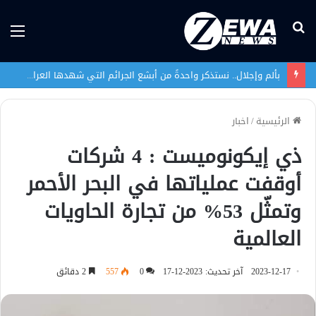
بحث
الق
عن
بألم وإجلال.. نستذكر واحدةً من أبشع الجرائم التي شهدها العراق في تاريخه الحديث
الرئيسية
/
اخبار
ذي إيكونوميست : 4 شركات
أوقفت عملياتها في البحر الأحمر
وتمثّل 53% من تجارة الحاويات
العالمية
2023-12-17
آخر تحديث: 2023-12-17
0
557
2 دقائق