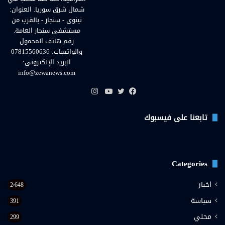
شمال شرق سوريا. العنوان:
نينوى - سنجار - بالقرب من
مستشفى سنجار العامة.
رقم هاتف المحمول
والواتساب: 07815560636
البريد الإلكتروني:
info@zewanews.com
انستقرام
فيسبوك
تويتر
يوتيوب
تابعنا على فيسبوك
Categories
اخبار
2٬648
سياسة
391
محلي
299