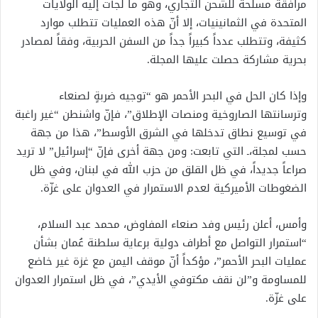
مرافقة مسلحة للشحن التجاري، وهو ما لجأت إليه الولايات
المتحدة في الثمانينيات، إلا أنّ هذه العمليات تتطلب موارد
كثيفة، وتتطلب عدداً كبيراً جداً من السفن الحربية، وفقاً لمصادر
بحرية مشاركة حصلت عليها المجلة.
وإذا كان الحل في البحر الأحمر هو “توجيه ضربةٍ لصنعاء
وترسانتها الصاروخية ومنصات الإطلاق”، فإنّ واشنطن “غير راغبة
في توسيع نطاق تدخلها في الشرق الأوسط”، هذا من جهة
حسب لمجلة،ـ التي تابعت: ومن جهة أخرى فإنّ “إسرائيل” لا تريد
صراعاً جديداً، في ظل القلق من حزب الله في لبنان، وفي ظل
الضغوطات الأميركية لعدم الاستمرار في العدوان على غزّة.
وأمس، أعلن رئيس وفد صنعاء المفاوض، محمد عبد السلام،
“استمرار التواصل مع أطراف دولية برعاية سلطنة عُمان بشأن
عمليات البحر الأحمر”، مؤكداً أنّ موقف اليمن مع غزة غير خاضع
للمساومة و”لن نقف مكتوفي الأيدي”، في ظل استمرار العدوان
على غزّة.