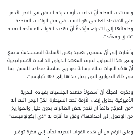
واستنتجت المجلة أنّ تداعيات أزمة حركة السفن في البحر الأحمر
على الاقتصاد العالمي هو السبب في ميل الولايات المتحدة
وحلفائها إلى التحرك، مؤكدةً أنّ تهديد القوات المسلّحة اليمينة
“شاق ومعقّد”.
وأشارت إلى أنّ مستوى تعقيد بعض الأسلحة المستخدمة مرتفع.
وفي هذا السياق، اعترف المعهد الدولي للدراسات الاستراتيجية
أنّ هذه القوات تملك ترسانة صواريخ عملاقة مضادة للسفن، بما
في ذلك الصواريخ التي يصل مداها إلى 800 كيلومتر”.
وذكرت المجلّة أنّ أسطولاً متعدد الجنسيات بقيادة البحرية
الأميركية يحاول إبقاء الأزمة تحت السيطرة، لكنّ اليمن أثبت أنّه
“من المرجّح دائماً أن تنجح بعض الطائرات بدون طيار والصواريخ
من الوصول إلى أهدافها”، وفق ما أقرّت به “ذي إيكونوميست”.
وعلى الرغم من أنّ هذه القوات البحرية لجأت إلى فكرة توفير