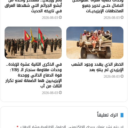
وحدات حماية المرأة :سنواصــل
بألم وإجلال.. نستذكر واحدةً من
النضـال حتــى تحرير جميع
أبشع الجرائم التي شهدها العراق
المختطفات الإيزيديـــات
في تاريخه الحديث
2026-08-03
2026-08-03
الخطر الذي يهدد وجود الشعب
في الذكرى الثانية عشرة للإبادة..
الإيزيدي لم ينتهِ بعد
وحدات مقاومة سنجـار الـ YBŞ:
قوة الدفاع الذاتي ووحدة
2026-08-03
الإيزيديين هما الضمانة لمنع تكرار
الثالث من آب
2026-08-03
اترك تعليقاً
لن يتم نشر عنوان بريدك الإلكتروني.
الحقول الإلزامية مشار إليها بـ
*