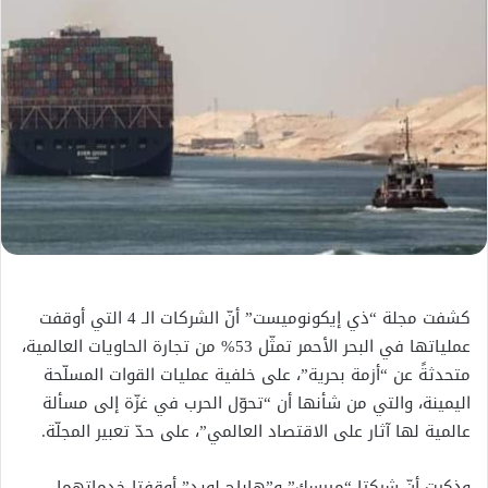
كشفت مجلة “ذي إيكونوميست” أنّ الشركات الـ 4 التي أوقفت
عملياتها في البحر الأحمر تمثّل 53% من تجارة الحاويات العالمية،
متحدثةً عن “أزمة بحرية”، على خلفية عمليات القوات المسلّحة
اليمينة، والتي من شأنها أن “تحوّل الحرب في غزّة إلى مسألة
عالمية لها آثار على الاقتصاد العالمي”، على حدّ تعبير المجلّة.
وذكرت أنّ شركتا “ميرسك” و”هاباج لويد” أوقفتا خدماتهما