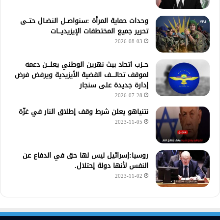
وحدات حماية المرأة :سنواصــل النضـال حتــى
تحرير جميع المختطفات الإيزيديـــات
2026-08-03
حــزب اتحاد بيث نهرين الوطني يعلـــن دعمه
لموقف تحالــــف القضية الأيزيدية ويرفض فرض
إدارة جديدة على سنجار
2026-07-28
نتنياهو يعلن شرط وقف إطلاق النار في غزّة
2023-11-05
روسيا:إسرائيل ليس لها حق في الدفاع عن
النفس لأنها دولة إحتلال.
2023-11-02