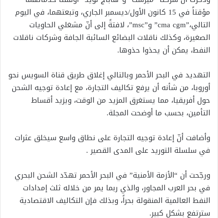
مؤقتاً في 15 كانون الأول/ديسمبر الجاري، وتبعتهما، في اليوم
التالي،”cma cgm” و”msc”، لافتةً إلى أنّ مشغلي الحاويات
الصغيرة، وكذلك ناقلات البضائع السائبة الجافة وشركات ناقلات
النفط، يمكن أن يحذوا حذوها.
التهديد في البحر الأحمر وبالتالي إغلاق طريق قناة السويس نحو
أوروبا، من شأنه أن يرفع تكاليف التجارة، مع إعادة توجيه الشحن
حول أفريقيا، مما يستغرق المزيد من الوقت، ويزيد أقساط
التأمين، بحسب ما أوضحت المجلة.
وأضافت أنّ إعادة توجيه التجارة على نطاق واسع سيخلق عثرات
في سلسلة التوريد على المدى القصير .
ورجّحت أن “الأزمة الأمنية” في البحر الأحمر تهدّد الشحن البحري
في بحر العرب المجاور، والذي ربما يمر من خلاله ثلث إمدادات
النفط العالمية المنقولة بحراً، وبذلك فإن التكاليف الاقتصادية
سترتفع بشكل كبير.