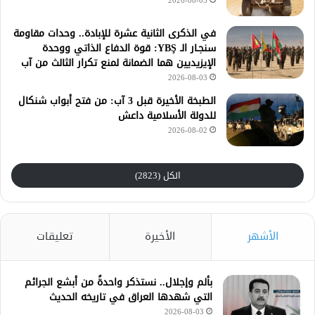
2026-08-03
في الذكرى الثانية عشرة للإبادة.. وحدات مقاومة
سنجـار الـ YBŞ: قوة الدفاع الذاتي ووحدة
الإيزيديين هما الضمانة لمنع تكرار الثالث من آب
2026-08-03
الطبخة الأخيرة قبل 3 آب: من فتح أبواب شنكال
للدولة الأسلامية داعش
2026-08-02
الكل (2823)
الأشهر
الأخيرة
تعليقات
بألم وإجلال.. نستذكر واحدةً من أبشع الجرائم
التي شهدها العراق في تاريخه الحديث
2026-08-03