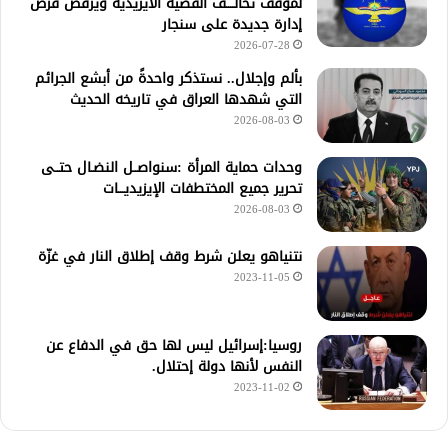
لموقف تحالــــف القضية الأيزيدية ويرفض فرض
إدارة جديدة على سنجار
2026-07-28
بألم وإجلال.. نستذكر واحدةً من أبشع الجرائم
التي شهدها العراق في تاريخه الحديث
2026-08-03
وحدات حماية المرأة :سنواصــل النضـال حتــى
تحرير جميع المختطفات الإيزيديـــات
2026-08-03
نتنياهو يعلن شرط وقف إطلاق النار في غزّة
2023-11-05
روسيا:إسرائيل ليس لها حق في الدفاع عن
النفس لأنها دولة إحتلال.
2023-11-02