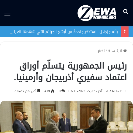
بحث
الق
عن
بألم وإجلال.. نستذكر واحدةً من أبشع الجرائم التي شهدها العراق في تاريخه الحديث
الرئيسية
/
اخبار
رئيس الجمهورية يتسلّم أوراق
اعتماد سفيري أذربيجان وأرمينيا.
2023-11-03
آخر تحديث: 2023-11-03
0
419
أقل من دقيقة