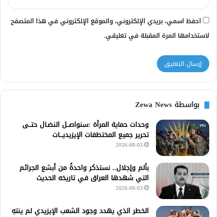
احفظ اسمي، بريدي الإلكتروني، والموقع الإلكتروني في هذا المتصفح
لاستخدامها المرة المقبلة في تعليقي.
بواسطة Zewa News
وحدات حماية المرأة :سنواصــل النضـال حتــى
تحرير جميع المختطفات الإيزيديـــات
2026-08-03
بألم وإجلال.. نستذكر واحدةً من أبشع الجرائم
التي شهدها العراق في تاريخه الحديث
2026-08-03
الخطر الذي يهدد وجود الشعب الإيزيدي لم ينتهِ