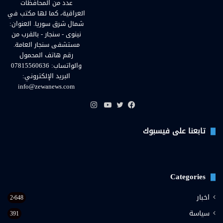
عدد من المحافظات
العراقية، كما لها مكتب في
شمال شرق سوريا. العنوان:
نينوى - سنجار - بالقرب من
مستشفى سنجار العامة.
رقم هاتف المحمول
والواتساب: 07815560636
البريد الإلكتروني:
info@zewanews.com
انستقرام
فيسبوك
تويتر
يوتيوب
تابعنا على فيسبوك
Categories
اخبار
2٬648
سياسة
391