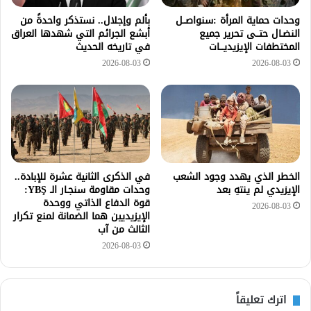
وحدات حماية المرأة :سنواصــل
بألم وإجلال.. نستذكر واحدةً من
النضـال حتــى تحرير جميع
أبشع الجرائم التي شهدها العراق
المختطفات الإيزيديـــات
في تاريخه الحديث
2026-08-03
2026-08-03
الخطر الذي يهدد وجود الشعب
في الذكرى الثانية عشرة للإبادة..
الإيزيدي لم ينتهِ بعد
وحدات مقاومة سنجـار الـ YBŞ:
قوة الدفاع الذاتي ووحدة
2026-08-03
الإيزيديين هما الضمانة لمنع تكرار
الثالث من آب
2026-08-03
اترك تعليقاً