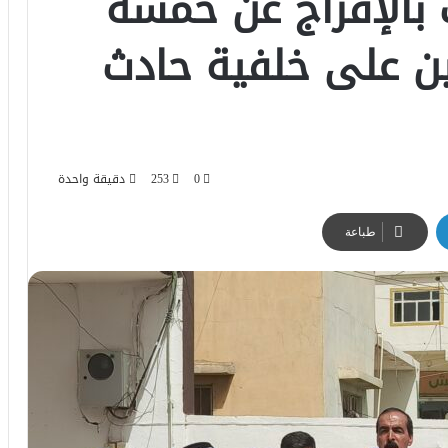
 بالإفراج عن خمسة
ين على خلفية حادث
0
253
دقيقة واحدة
طباعة