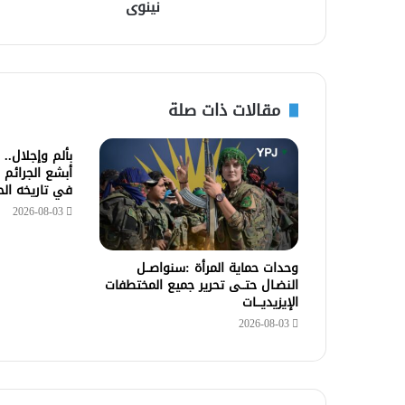
نينوى
مقالات ذات صلة
بألم وإجلال..
أبشع الجرائم 
في تاريخه ال
2026-08-03
وحدات حماية المرأة :سنواصــل
النضـال حتــى تحرير جميع المختطفات
الإيزيديـــات
2026-08-03