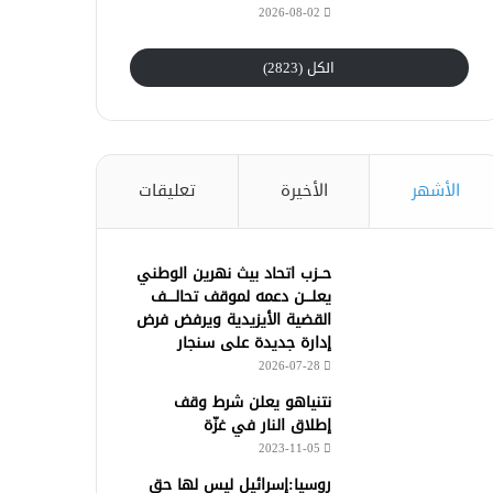
2026-08-02
الكل (2823)
الأشهر
الأخيرة
تعليقات
حــزب اتحاد بيث نهرين الوطني
يعلـــن دعمه لموقف تحالــــف
القضية الأيزيدية ويرفض فرض
إدارة جديدة على سنجار
2026-07-28
نتنياهو يعلن شرط وقف
إطلاق النار في غزّة
2023-11-05
روسيا:إسرائيل ليس لها حق