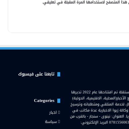
 هذا المتصفح لاستخدامها المرة المقبلة في تعليقي.
تابعنا على فيسبوك
وكالة زيوا نيوز( Zewa News Agency) هي وكالة اخبارية عراقية مستقلة تم افتتاحها عام 2022 تديرها
خبار(المحلية، الاقليمية، الدولية)
Categories
از، لخدمة المتلقي ومتطلباته وترسيخ
 وكالة زيوا الاخبارية عدة مكاتب في
اخبار
لعنوان: نينوى - سنجار - بالقرب من
سياسة
مستشفى سنجار العامة. رقم هاتف المحمول والواتساب: 07815560636 البريد الإلكتروني: