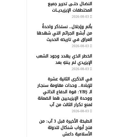
النضـال حتــى تحرير جميع
المختطفات الإيزيديـــات
2026-08-03
بألم وإجلال.. نستذكر واحدةً
من أبشع الجرائم التي شهدها
العراق في تاريخه الحديث
2026-08-03
الخطر الذي يهدد وجود الشعب
الإيزيدي لم ينتهِ بعد
2026-08-03
في الذكرى الثانية عشرة
للإبادة.. وحدات مقاومة سنجـار
الـ YBŞ: قوة الدفاع الذاتي
ووحدة الإيزيديين هما الضمانة
لمنع تكرار الثالث من آب
2026-08-03
الطبخة الأخيرة قبل 3 آب: من
فتح أبواب شنكال للدولة
الأسلامية داعش