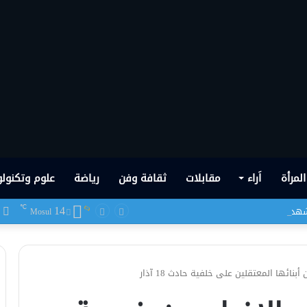
المرأة
اَراء
مقابلات
ثقافة وفن
رياضة
علوم وتكنولو
14
ف
℃
 شهدها العراق في تاريخه الحديث
Mosul
ائها المعتقلين على خلفية حادث 18 آذار