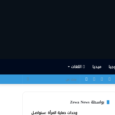
جيا
ميديا
اللغات
يسبوك
تويتر
يوتيوب
انستقرام
الوضع
بحث
المظلم
عن
بواسطة Zewa News
وحدات حماية المرأة :سنواصــل