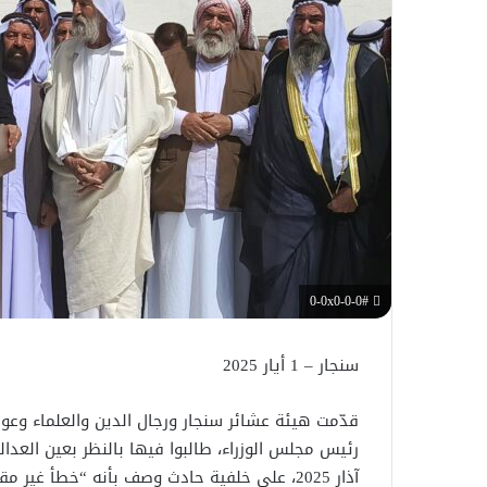
0-0x0-0-0#
سنجار – 1 أيار 2025
قدّمت هيئة عشائر سنجار ورجال الدين والعلماء وعو
آذار 2025، على خلفية حادث وصف بأنه “خطأ غ