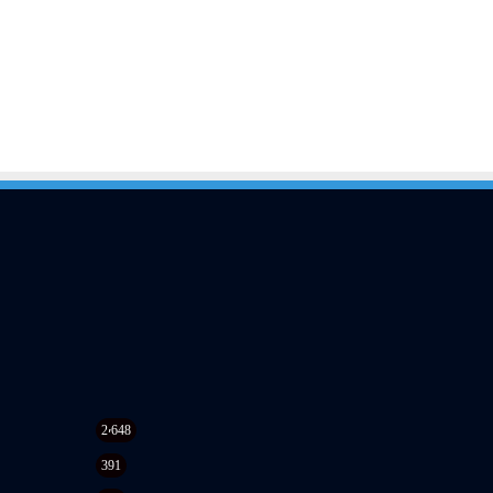
2٬648
391