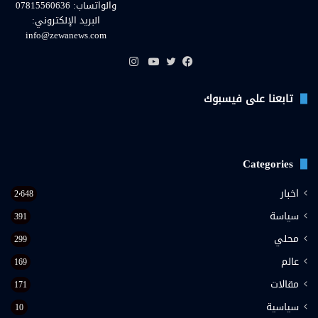
والواتساب: 07815560636
البريد الإلكتروني:
info@zewanews.com
انستقرام
فيسبوك
تويتر
يوتيوب
تابعنا على فيسبوك
Categories
اخبار
2٬648
سياسة
391
محلي
299
عالم
169
مقالات
171
سياسية
10