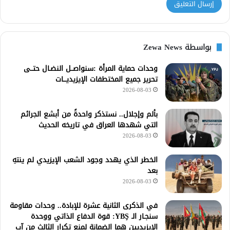
بواسطة Zewa News
وحدات حماية المرأة :سنواصــل النضـال حتــى
تحرير جميع المختطفات الإيزيديـــات
2026-08-03
بألم وإجلال.. نستذكر واحدةً من أبشع الجرائم
التي شهدها العراق في تاريخه الحديث
2026-08-03
الخطر الذي يهدد وجود الشعب الإيزيدي لم ينتهِ
بعد
2026-08-03
في الذكرى الثانية عشرة للإبادة.. وحدات مقاومة
سنجـار الـ YBŞ: قوة الدفاع الذاتي ووحدة
الإيزيديين هما الضمانة لمنع تكرار الثالث من آب