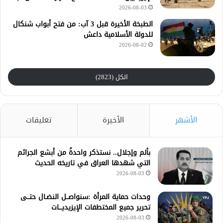
2026-08-03
الطبخة الأخيرة قبل 3 آب: من فتح أبواب شنكال
للدولة الأسلامية داعش
2026-08-02
الكل (2823)
الأشهر
الأخيرة
تعليقات
بألم وإجلال.. نستذكر واحدةً من أبشع الجرائم
التي شهدها العراق في تاريخه الحديث
2026-08-03
وحدات حماية المرأة :سنواصــل النضـال حتــى
تحرير جميع المختطفات الإيزيديـــات
2026-08-03