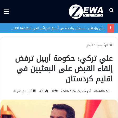
بحث
الق
عن
بألم وإجلال.. نستذكر واحدةً من أبشع الجرائم التي شهدها العراق في تاريخه الحديث
الرئيسية
/
اخبار
علي تركي: حكومة أربيل ترفض
إلقاء القبض على البعثيين في
اقليم كردستان
2024-01-22
آخر تحديث: 2024-01-22
0
428
أقل من دقيقة