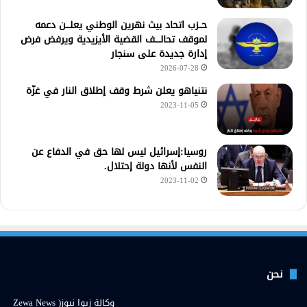
حــزب اتحاد بيث نهرين الوطني يعلـــن دعمه
لموقف تحالــــف القضية الأيزيدية ويرفض فرض
إدارة جديدة على سنجار
2026-07-28
نتنياهو يعلن شرط وقف إطلاق النار في غزّة
2023-11-05
روسيا:إسرائيل ليس لها حق في الدفاع عن
النفس لأنها دولة إحتلال.
2023-11-02
نحن
وكالة زيوا نيوز( Zewa News