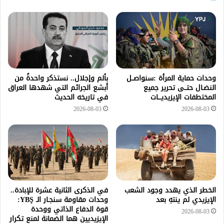
وحدات حماية المرأة :سنواصــل
بألم وإجلال.. نستذكر واحدةً من
النضـال حتــى تحرير جميع
أبشع الجرائم التي شهدها العراق
المختطفات الإيزيديـــات
في تاريخه الحديث
2026-08-03
2026-08-03
الخطر الذي يهدد وجود الشعب
في الذكرى الثانية عشرة للإبادة..
الإيزيدي لم ينتهِ بعد
وحدات مقاومة سنجـار الـ YBŞ:
قوة الدفاع الذاتي ووحدة
2026-08-03
الإيزيديين هما الضمانة لمنع تكرار