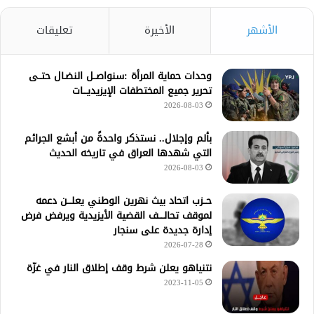
الأشهر
الأخيرة
تعليقات
وحدات حماية المرأة :سنواصــل النضـال حتــى
تحرير جميع المختطفات الإيزيديـــات
2026-08-03
بألم وإجلال.. نستذكر واحدةً من أبشع الجرائم
التي شهدها العراق في تاريخه الحديث
2026-08-03
حــزب اتحاد بيث نهرين الوطني يعلـــن دعمه
لموقف تحالــــف القضية الأيزيدية ويرفض فرض
إدارة جديدة على سنجار
2026-07-28
نتنياهو يعلن شرط وقف إطلاق النار في غزّة
2023-11-05