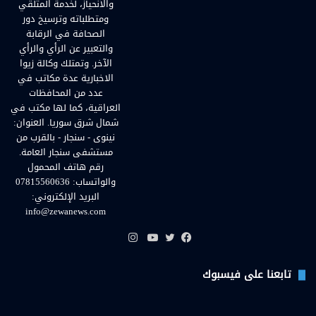
والأنحياز، لخدمة المتلقي
ومتطلباته وترسيخ دور
الصحافة في الرقابة
والتعبير عن الرأي والرأي
الآخر. وتمتلك وكالة زيوا
الاخبارية عدة مكاتب في
عدد من المحافظات
العراقية، كما لها مكتب في
شمال شرق سوريا. العنوان:
نينوى - سنجار - بالقرب من
مستشفى سنجار العامة.
رقم هاتف المحمول
والواتساب: 07815560636
البريد الإلكتروني:
info@zewanews.com
انستقرام
فيسبوك
تويتر
يوتيوب
تابعنا على فيسبوك