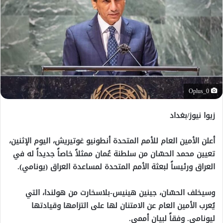
Oplus_0
زيوا نيوز/بغداد
أعلن الأمين العام للأمم المتحدة أنطونيو غوتيريش، اليوم الإثنين،
تعيين محمد الحسّان من سلطنة عُمان ممثلاً خاصاً جديداً له في
العراق ورئيساً لبعثة الأمم المتحدة لمساعدة العراق (يونامي).
وسيخلف الحسّان، جينين هينيس-بلاسخارت من هولندا، التي
يُعرب الأمين العام عن الامتنان لها على التزامها وقيادتها
ليونامي. وفقاً لبيان أممي.