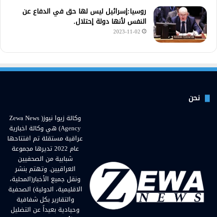
روسيا:إسرائيل ليس لها حق في الدفاع عن
النفس لأنها دولة إحتلال.
2023-11-02
نحن
وكالة زيوا نيوز( Zewa News
Agency) هي وكالة اخبارية
عراقية مستقلة تم افتتاحها
عام 2022 تديرها مجموعة
شبابية من الصحفيين
العراقيين. وتهتم بنشر
ونقل جميع الأخبار(المحلية،
الاقليمية، الدولية) الصحفية
والتقارير بكل شفافية
وحيادية بعيداً عن التضليل