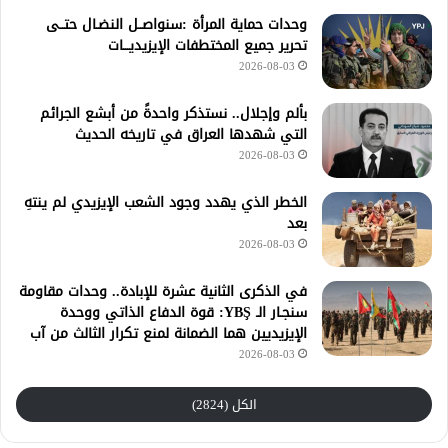
وحدات حماية المرأة :سنواصــل النضـال حتــى
تحرير جميع المختطفات الإيزيديـــات
2026-08-03
بألم وإجلال.. نستذكر واحدةً من أبشع الجرائم
التي شهدها العراق في تاريخه الحديث
2026-08-03
الخطر الذي يهدد وجود الشعب الإيزيدي لم ينتهِ
بعد
2026-08-03
في الذكرى الثانية عشرة للإبادة.. وحدات مقاومة
سنجـار الـ YBŞ: قوة الدفاع الذاتي ووحدة
الإيزيديين هما الضمانة لمنع تكرار الثالث من آب
2026-08-03
الكل (2824)