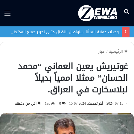
بحث
الق
عن
وحدات حماية المرأة :سنواصــل النضـال حتــى تحرير جميع المختطفات الإيزيديـــات
الرئيسية
/
اخبار
غوتيريش يعين العماني “محمد
الحسان” ممثلا اممياً بديلاً
لبلاسخارت في العراق.
2024-07-15
آخر تحديث: 2024-07-15
0
195
أقل من دقيقة