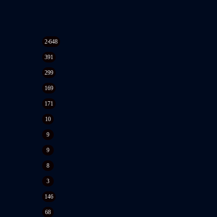
2٬648
391
299
169
171
10
9
9
8
3
146
68