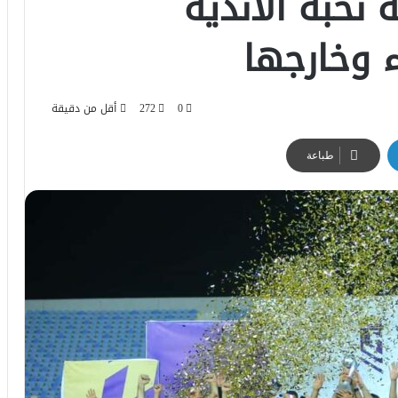
نخبة الأندية
 وخارجها
0
272
أقل من دقيقة
طباعة