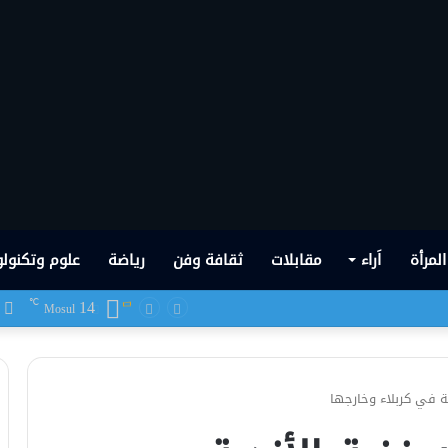
المرأة
اَراء
مقابلات
ثقافة وفن
رياضة
علوم وتكنولو
14
ف
℃
Mosul
ة في كربلاء وخارجها