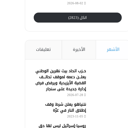
2026-08-02
الكل (2823)
الأشهر
الأخيرة
تعليقات
حــزب اتحاد بيث نهرين الوطني
يعلـــن دعمه لموقف تحالــــف
القضية الأيزيدية ويرفض فرض
إدارة جديدة على سنجار
2026-07-28
نتنياهو يعلن شرط وقف
إطلاق النار في غزّة
2023-11-05
روسيا:إسرائيل ليس لها حق