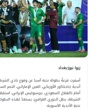
زيوا نيوز/بغداد
أسفرت قرعةُ بطولة نخبة آسيا عن وقوعِ نادي الشر
أنديةَ (باختاكور الأوزبكي، العين الإماراتي، النصر
أمامَ (الهلال السعودي، بيرسبوليس الإيراني، استق
الشرطة، بطل الدوري العراقيّ، يستعدُ لهذه البطولة
نخبةِ الأندية الآسيوية.