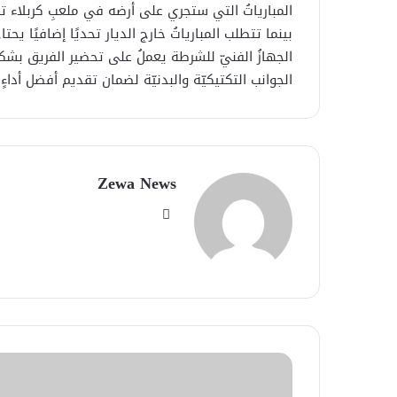
المبارياتُ التي ستجري على أرضه في ملعبِ كربلاء تمث
بينما تتطلب المبارياتُ خارج الديار تحديًا إضافيًا يحت
الجهازُ الفنيّ للشرطة يعملُ على تحضير الفريق بشك
الجوانب التكتيكيّة والبدنيّة لضمان تقديم أفضل أداءٍ 
Zewa News
موقع
الويب