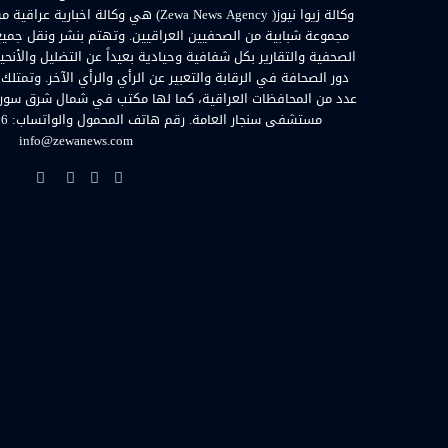
مجموعة شبابية من الصحفيين العراقيين. وتهتم بنشر ونقل جميع الأ
الصحفية والتقارير بكل شفافية وحيادية بعيداً عن التضليل والأنحي
دور الصحافة في الرقابة والتعبير عن الرأي والرأي الآخر. وتمتلك
عدد من المحافظات العراقية، كما لها مكتب في شمال شرق سوريا. ا
info@zewanews.com
فيسبوك
تويتر
يوتيوب
انستق