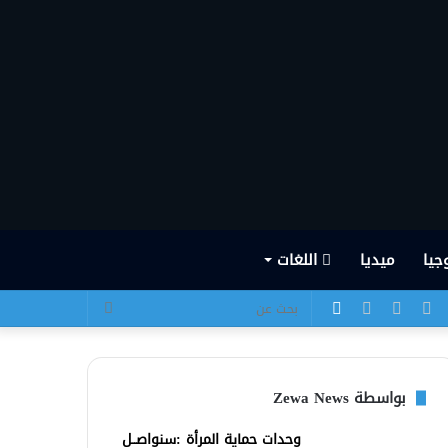
جيا
ميديا
اللغات
يسبوك
تويتر
يوتيوب
انستقرام
الوضع
بحث
المظلم
عن
بواسطة Zewa News
وحدات حماية المرأة :سنواصــل