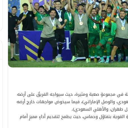
طة في مجموعةٍ صعبة ومثيرة، حيث سيواجه الفريقُ على أرضه
 السعودي، والوصل الإماراتي)، فيما سيخوض مواجهات خارج أرضه
لال طهران، والأهلي السعودي).
ِ القوية بتفاؤل وحماس، حيث يطمح لتقديم أداءٍ مميزٍ أمام