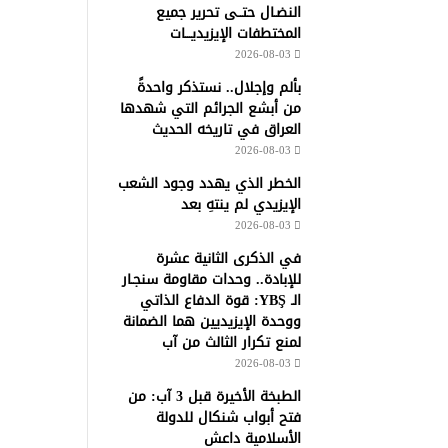
النضـال حتــى تحرير جميع
المختطفات الإيزيديـــات
2026-08-03
بألم وإجلال.. نستذكر واحدةً
من أبشع الجرائم التي شهدها
العراق في تاريخه الحديث
2026-08-03
الخطر الذي يهدد وجود الشعب
الإيزيدي لم ينتهِ بعد
2026-08-03
في الذكرى الثانية عشرة
للإبادة.. وحدات مقاومة سنجـار
الـ YBŞ: قوة الدفاع الذاتي
ووحدة الإيزيديين هما الضمانة
لمنع تكرار الثالث من آب
2026-08-03
الطبخة الأخيرة قبل 3 آب: من
فتح أبواب شنكال للدولة
الأسلامية داعش