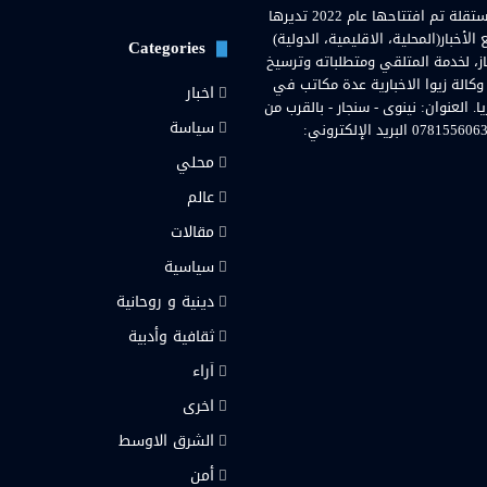
وكالة زيوا نيوز( Zewa News Agency) هي وكالة اخبارية عراقية مستقلة تم افتتاحها عام 2022 تديرها
خبار(المحلية، الاقليمية، الدولية)
Categories
از، لخدمة المتلقي ومتطلباته وترسيخ
 وكالة زيوا الاخبارية عدة مكاتب في
اخبار
لعنوان: نينوى - سنجار - بالقرب من
سياسة
مستشفى سنجار العامة. رقم هاتف المحمول والواتساب: 07815560636 البريد الإلكتروني:
محلي
رام
عالم
مقالات
سياسية
دينية و روحانية
ثقافية وأدبية
اَراء
اخرى
الشرق الاوسط
أمن