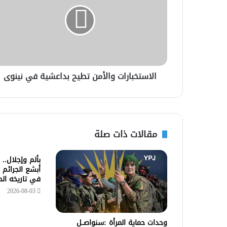
الاستخبارات والأمن تطيح بداعشية في نينوى
مقالات ذات صلة
بألم وإجلال..
أبشع الجرائم 
في تاريخه ال
2026-08-03
وحدات حماية المرأة :سنواصــل