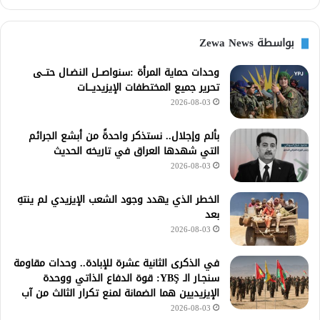
بواسطة Zewa News
وحدات حماية المرأة :سنواصــل النضـال حتــى
تحرير جميع المختطفات الإيزيديـــات
2026-08-03
بألم وإجلال.. نستذكر واحدةً من أبشع الجرائم
التي شهدها العراق في تاريخه الحديث
2026-08-03
الخطر الذي يهدد وجود الشعب الإيزيدي لم ينتهِ
بعد
2026-08-03
في الذكرى الثانية عشرة للإبادة.. وحدات مقاومة
سنجـار الـ YBŞ: قوة الدفاع الذاتي ووحدة
الإيزيديين هما الضمانة لمنع تكرار الثالث من آب
2026-08-03