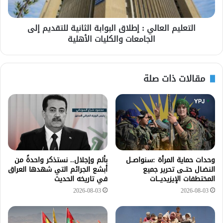
التعليم العالي : إطلاق البوابة الثانية للتقديم إلى
الجامعات والكليات الأهلية
مقالات ذات صلة
وحدات حماية المرأة :سنواصــل
بألم وإجلال.. نستذكر واحدةً من
النضـال حتــى تحرير جميع
أبشع الجرائم التي شهدها العراق
المختطفات الإيزيديـــات
في تاريخه الحديث
2026-08-03
2026-08-03