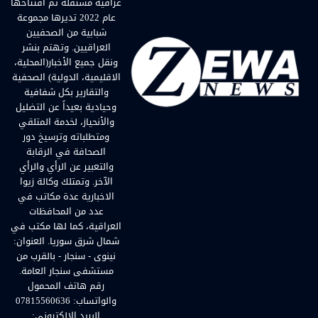
عراقية مستقلة تم افتتاحها
عام 2022 تديرها مجموعة
شبابية من الصحفيين
العراقيين. وتهتم بنشر
ونقل جميع الأخبار(المحلية،
الاقليمية، الدولية) الصحفية
والتقارير بكل شفافية
وحيادية بعيداً عن التضليل
والأنحياز، لخدمة المتلقي
ومتطلباته وترسيخ دور
الصحافة في الرقابة
والتعبير عن الرأي والرأي
الآخر. وتمتلك وكالة زيوا
الاخبارية عدة مكاتب في
عدد من المحافظات
العراقية، كما لها مكتب في
شمال شرق سوريا. العنوان:
نينوى - سنجار - بالقرب من
مستشفى سنجار العامة.
رقم هاتف المحمول
والواتساب: 07815560636
البريد الإلكتروني: