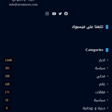
info@zewanews.com
انستقرام
فيسبوك
تويتر
يوتيوب
تابعنا على فيسبوك
Categories
اخبار
2٬648
سياسة
391
محلي
299
عالم
169
مقالات
171
سياسية
10
دينية و روحانية
9