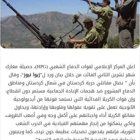
اعلن المركز الإعلامي لقوات الدفاع الشعبي (HPG)، حصيلة معارك
شهر تشرين الثاني الفائت من خلال بيان ورد ل”
زيوا نيوز
“، وقال
بأن ” نضال مقاتلي حرية كردستان في شمال كردستان ومناطق
الدفاع المشروع ضد هجمات الإبادة الجماعية مستمر دون انقطاع،
وإن قوات الكريلا الفدائية التي تستمد قوتها من أيديولوجية
الآبوجية تعمل على تقوية عقولها وقلوبها وإرادتها، ويحاول
مقاتلو الكريلا أداء واجباتهم على أكمل وجه وفي أصعب الظروف،
ولكي يتمكنوا من إنجاز مهمتهم القيادية في الحرب الشعب
الثورية، فإنهم يقدمون تضحيات عظيمة دون تردد، كما ويتبنون
بشجاعة وروح التضحية الآبوجية واجباتهم الثورية”.