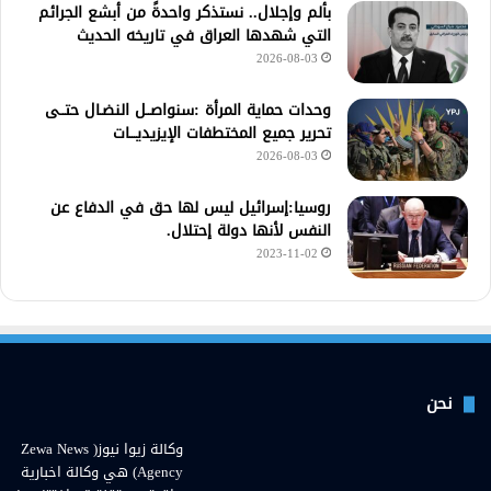
بألم وإجلال.. نستذكر واحدةً من أبشع الجرائم
التي شهدها العراق في تاريخه الحديث
2026-08-03
وحدات حماية المرأة :سنواصــل النضـال حتــى
تحرير جميع المختطفات الإيزيديـــات
2026-08-03
روسيا:إسرائيل ليس لها حق في الدفاع عن
النفس لأنها دولة إحتلال.
2023-11-02
نحن
وكالة زيوا نيوز( Zewa News
Agency) هي وكالة اخبارية