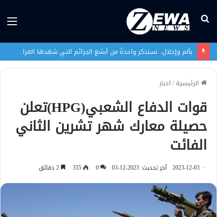
بحث
الق
عن
بألم وإجلال.. نستذكر واحدةً من أبشع الجرائم التي شهدها العراق في تاريخه الحديث
الرئيسية
/
اخبار
قوات الدفاع الشعبي(HPG)تعلن
حصيلة معارك شهر تشرين الثاني
الفائت
2023-12-03
آخر تحديث: 2023-12-03
0
355
2 دقائق