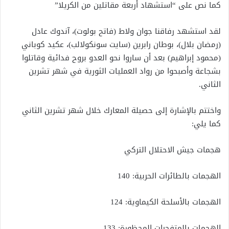
كما نص على “استشهاد أربعة مقاتلين من الكريلا”
لقد استشهد رفاقنا جوان ولاط (فاتح بولوت)، آندوك عادل
(رمضان بلال)، بوطان رابرين (سايت سونكولالب)، عكيد كوباني
(محمود إبراهيم) بعد أن ساروا نحو العدو بروح فدائية وقاتلوا
بشجاعة وأصبحوا من رواد العمليات الثورية في شهر تشرين
الثاني.
واختتم بالإشارة إلى حصيلة المعارك خلال شهر تشرين الثاني
كما يلي:
هجمات جيش الاحتلال التركي
الهجمات بالطائرات الحربية: 140
الهجمات بالأسلحة الكيماوية: 124
الهجمات بالمتفجرات المحظورة: 133