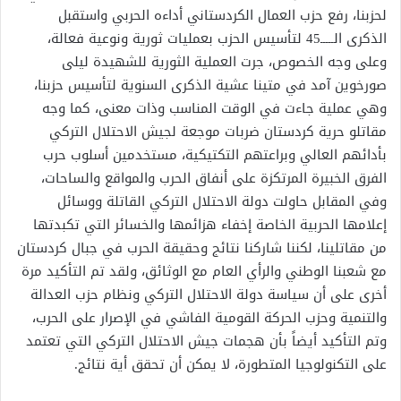
لحزبنا، رفع حزب العمال الكردستاني أداءه الحربي واستقبل
الذكرى الـــــ45 لتأسيس الحزب بعمليات ثورية ونوعية فعالة،
وعلى وجه الخصوص، جرت العملية الثورية للشهيدة ليلى
صورخوين آمد في متينا عشية الذكرى السنوية لتأسيس حزبنا،
وهي عملية جاءت في الوقت المناسب وذات معنى، كما وجه
مقاتلو حرية كردستان ضربات موجعة لجيش الاحتلال التركي
بأدائهم العالي وبراعتهم التكتيكية، مستخدمين أسلوب حرب
الفرق الخبيرة المرتكزة على أنفاق الحرب والمواقع والساحات،
وفي المقابل حاولت دولة الاحتلال التركي القاتلة ووسائل
إعلامها الحربية الخاصة إخفاء هزائمها والخسائر التي تكبدتها
من مقاتلينا، لكننا شاركنا نتائج وحقيقة الحرب في جبال كردستان
مع شعبنا الوطني والرأي العام مع الوثائق، ولقد تم التأكيد مرة
أخرى على أن سياسة دولة الاحتلال التركي ونظام حزب العدالة
والتنمية وحزب الحركة القومية الفاشي في الإصرار على الحرب،
وتم التأكيد أيضاً بأن هجمات جيش الاحتلال التركي التي تعتمد
على التكنولوجيا المتطورة، لا يمكن أن تحقق أية نتائج.