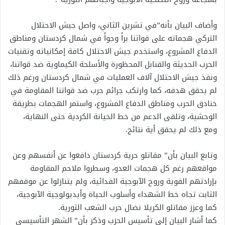
وأضاف البيان بأنه”في تشرين الثاني، واصل جيش الاحتلال
التركي هجماته على قواتنا براً وجواً في شمال كردستان ومناطق
الدفاع المشروع، واستخدم جيش الاحتلال كافة إمكانياته وتقنيات
الحرب الحديثة والقنابل المحظورة والأسلحة الكيماوية ضد قواتنا،
ونفذ جيش الاحتلال آلاف العمليات في شمال كردستان ورغم ذلك
لم يحقق هدفه، كما وارتكب جرائم حرب ضد قواتنا المقاومة في
خنادق الحرب ومناطق الدفاع المشروع، واستمر الهجمات بطريقة
الوحشية، وتلقى الدعم من خط الخيانة الكردية حتى النهاية،
ومع ذلك لم يحقق أية نتائج.
وتابع البيان بأن” مقاتلو حرية كردستان دافعوا عن أنفسهم وعن
مواقعهم رغم كل هجمات العدو، وسطروا ملاحم المقاومة
بإرادتهم القوية وروح الآبوجية الفدائية، ولم يتنازلوا عن موقفهم
الثابت تجاه خط الشهداء وأسلوب الحياة وأيديولوجية الآبوجية،
كما وعزز مقاتلو الكريلا نضال حرب الشعب الثورية.
كما أشار البيان إلى تأسيس الحزب وذكر بأن” الشهر التأسيسي