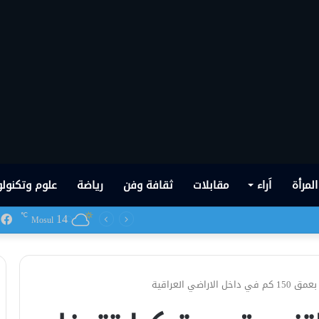
المرأة
اَراء
مقابلات
ثقافة وفن
رياضة
علوم وتكنولو
14
ف
℃
 شهدها العراق في تاريخه الحديث
Mosul
ي العراقية