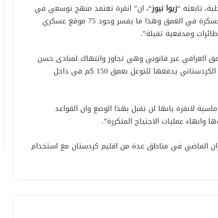
ة، تابعته “
زيوا نيوز
“، ان” انقرة تعتمد منهج توسعي في
داخل اقليم كردستان شمال العراق من خلال مبدا العسكرة في العمق وهذا ما يفسر وجود 75 موقع عسكري
ائرات ومدفعية ثقيلة”.
مق العراقي غير قانوني وهي تجاوز وانتهاك لمبادى حسن
الجوار متسائلا هل مبرر تخوف انقرة من حزب العمال الكردستاني يدفعها للتوغل بعمق 150 كم في داخل
اسية لانقرة بانها لن تقبل بهذا الوضع وان القواعد
 وانهاء عمليات الاجتياح المتكررة”.
زيران الماضي في مناطق عدة من اقليم كردستان مع استخدام