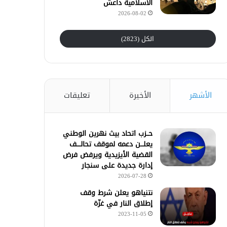
الأسلامية داعش
2026-08-02
الكل (2823)
الأشهر
الأخيرة
تعليقات
حــزب اتحاد بيث نهرين الوطني
يعلـــن دعمه لموقف تحالــــف
القضية الأيزيدية ويرفض فرض
إدارة جديدة على سنجار
2026-07-28
نتنياهو يعلن شرط وقف
إطلاق النار في غزّة
2023-11-05