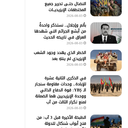
النضـال حتــى تحرير جميع
المختطفات الإيزيديـــات
2026-08-03
بألم وإجلال.. نستذكر واحدةً
من أبشع الجرائم التي شهدها
العراق في تاريخه الحديث
2026-08-03
الخطر الذي يهدد وجود الشعب
الإيزيدي لم ينتهِ بعد
2026-08-03
في الذكرى الثانية عشرة
للإبادة.. وحدات مقاومة سنجـار
الـ YBŞ: قوة الدفاع الذاتي
ووحدة الإيزيديين هما الضمانة
لمنع تكرار الثالث من آب
2026-08-03
الطبخة الأخيرة قبل 3 آب: من
فتح أبواب شنكال للدولة