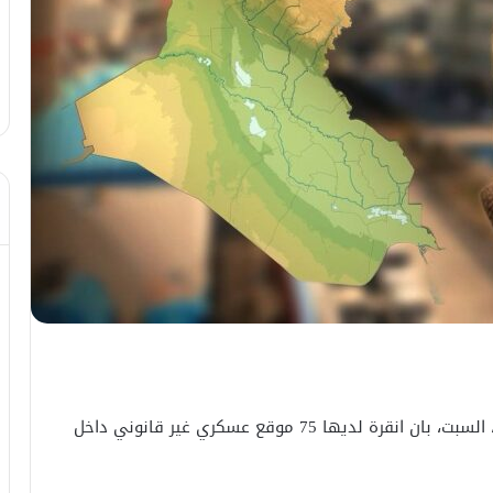
اكد القيادي في الاطار التنسيقي عدي عبد الهادي، السبت، بان انقرة لديها 75 موقع عسكري غير قانوني داخل