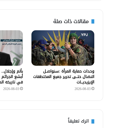
مقالات ذات صلة
وحدات حماية المرأة :سنواصــل
بألم وإجلال..
النضـال حتــى تحرير جميع المختطفات
أبشع الجرائم 
الإيزيديـــات
في تاريخه ال
2026-08-03
2026-08-03
اترك تعليقاً