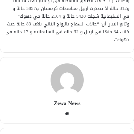
وأضاف ان: “حالات الطلاق المسجلة في الإقليم بلغت 14 ألفا
و312 حالة اذ تصدرت اربيل محافظات كردستان ب5857 حالة و
في السليمانية سُجلت 5438 حالة و 2164 حالة في دهوك”.
وتابع البيان أن: “حالات السماح بالزواج الثاني بلغت 83 حالة حيث
كانت 34 منها في اربيل و 32 حالة في السليمانية و 17 حالة في
دهوك”.
Zewa News
موقع
الويب