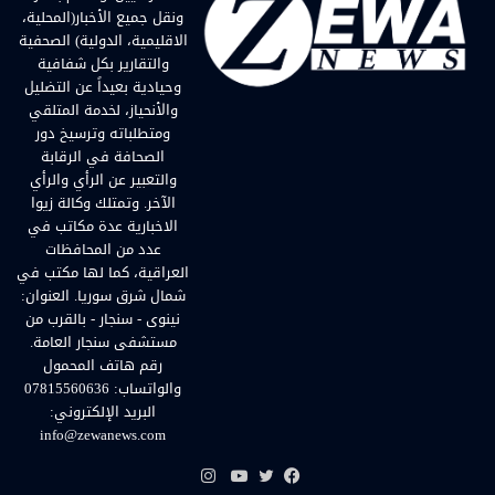
ونقل جميع الأخبار(المحلية،
الاقليمية، الدولية) الصحفية
والتقارير بكل شفافية
وحيادية بعيداً عن التضليل
والأنحياز، لخدمة المتلقي
ومتطلباته وترسيخ دور
الصحافة في الرقابة
والتعبير عن الرأي والرأي
الآخر. وتمتلك وكالة زيوا
الاخبارية عدة مكاتب في
عدد من المحافظات
العراقية، كما لها مكتب في
شمال شرق سوريا. العنوان:
نينوى - سنجار - بالقرب من
مستشفى سنجار العامة.
رقم هاتف المحمول
والواتساب: 07815560636
البريد الإلكتروني:
info@zewanews.com
انستقرام