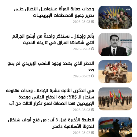
وحدات حماية المرأة :سنواصــل النضـال حتــى
تحرير جميع المختطفات الإيزيديـــات
2026-08-03
بألم وإجلال.. نستذكر واحدةً من أبشع الجرائم
التي شهدها العراق في تاريخه الحديث
2026-08-03
الخطر الذي يهدد وجود الشعب الإيزيدي لم ينتهِ
بعد
2026-08-03
في الذكرى الثانية عشرة للإبادة.. وحدات مقاومة
سنجـار الـ YBŞ: قوة الدفاع الذاتي ووحدة
الإيزيديين هما الضمانة لمنع تكرار الثالث من آب
2026-08-03
الطبخة الأخيرة قبل 3 آب: من فتح أبواب شنكال
للدولة الأسلامية داعش
2026-08-02