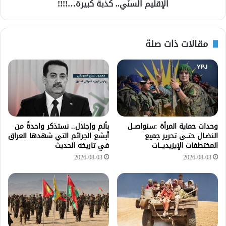
الإقليم السنّي.. كذبة كبيرة…!!!!
مقالات ذات صلة
وحدات حماية المرأة :سنواصــل
بألم وإجلال.. نستذكر واحدةً من
النضـال حتــى تحرير جميع
أبشع الجرائم التي شهدها العراق
المختطفات الإيزيديـــات
في تاريخه الحديث
2026-08-03
2026-08-03