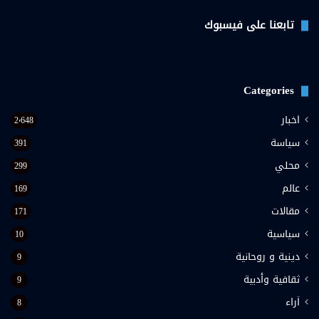
فيسبوك
تويتر
يوتيوب
تابعنا على فيسبوك
Categories
اخبار
2٬648
سياسة
391
محلي
299
عالم
169
مقالات
171
سياسية
10
دينية و روحانية
9
ثقافية وأدبية
9
اَراء
8