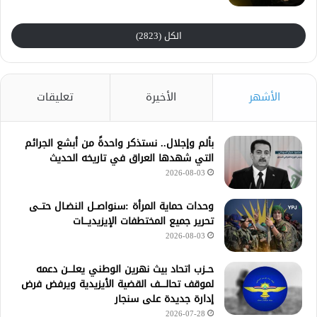
الكل (2823)
الأشهر
الأخيرة
تعليقات
بألم وإجلال.. نستذكر واحدةً من أبشع الجرائم
التي شهدها العراق في تاريخه الحديث
2026-08-03
وحدات حماية المرأة :سنواصــل النضـال حتــى
تحرير جميع المختطفات الإيزيديـــات
2026-08-03
حــزب اتحاد بيث نهرين الوطني يعلـــن دعمه
لموقف تحالــــف القضية الأيزيدية ويرفض فرض
إدارة جديدة على سنجار
2026-07-28