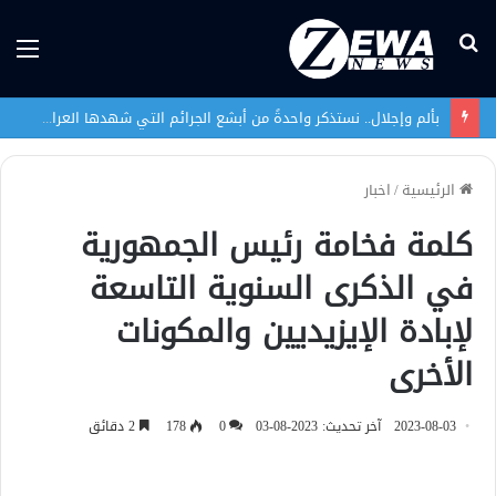
بحث
الق
عن
بألم وإجلال.. نستذكر واحدةً من أبشع الجرائم التي شهدها العراق في تاريخه الحديث
الرئيسية
/
اخبار
كلمة فخامة رئيس الجمهورية
في الذكرى السنوية التاسعة
لإبادة الإيزيديين والمكونات
الأخرى
2023-08-03
آخر تحديث: 2023-08-03
0
178
2 دقائق