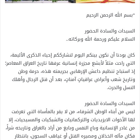
“بسم الله الرحمن الرحيم
السيدات والسادة الحضور
السلام عليكم ورحمة الله وبركاته..
كان بودنا أن نكون بينكم اليوم لنشارككم إحياء الذكرى الأليمة،
التي راحت مثلاً لأبشع مجزرة إنسانية عرفها تاريخ العراق المعاصر؛
إذ استباح تنظيم داعش الإرهابي بجريمته هذه، حرمة وطن
وتاريخ شعب وأعراض عراقياتٍ آمناتٍ، بعد أن قتل الرجال وأهلك
النسل والحرث.
السيدات والسادة الحضور
ليس من أبناء الوطن الشرفاء، من لا يقر بالمأساة التي تعرضت
لها الأخوات الايزيديات والتركمانيات والشبكيات والمسيحيات، إلا
من غادر الإنسانية وباع النفس وبايع من أراد بالعراق وتاريخه شراً،
فكان مآله الخذلان ومصيره القتل أو غياهب السجون، بانتظار