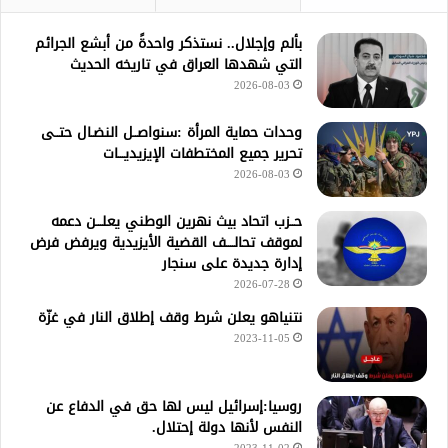
بألم وإجلال.. نستذكر واحدةً من أبشع الجرائم
التي شهدها العراق في تاريخه الحديث
2026-08-03
وحدات حماية المرأة :سنواصــل النضـال حتــى
تحرير جميع المختطفات الإيزيديـــات
2026-08-03
حــزب اتحاد بيث نهرين الوطني يعلـــن دعمه
لموقف تحالــــف القضية الأيزيدية ويرفض فرض
إدارة جديدة على سنجار
2026-07-28
نتنياهو يعلن شرط وقف إطلاق النار في غزّة
2023-11-05
روسيا:إسرائيل ليس لها حق في الدفاع عن
النفس لأنها دولة إحتلال.