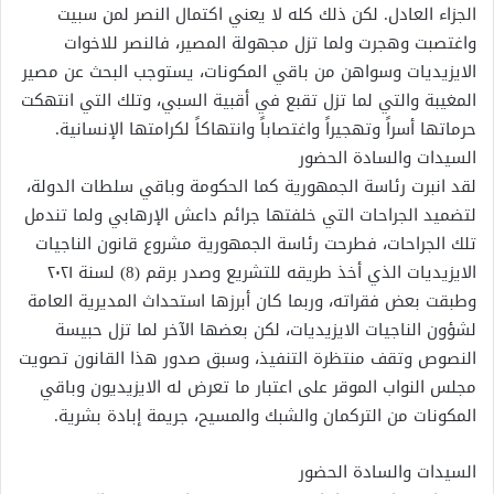
الجزاء العادل. لكن ذلك كله لا يعني اكتمال النصر لمن سبيت
واغتصبت وهجرت ولما تزل مجهولة المصير، فالنصر للاخوات
الايزيديات وسواهن من باقي المكونات، يستوجب البحث عن مصير
المغيبة والتي لما تزل تقبع في أقبية السبي، وتلك التي انتهكت
حرماتها أسراً وتهجيراً واغتصاباً وانتهاكاً لكرامتها الإنسانية.
السيدات والسادة الحضور
لقد انبرت رئاسة الجمهورية كما الحكومة وباقي سلطات الدولة،
لتضميد الجراحات التي خلفتها جرائم داعش الإرهابي ولما تندمل
تلك الجراحات، فطرحت رئاسة الجمهورية مشروع قانون الناجيات
الايزيديات الذي أخذ طريقه للتشريع وصدر برقم (8) لسنة ٢٠٢١
وطبقت بعض فقراته، وربما كان أبرزها استحداث المديرية العامة
لشؤون الناجيات الايزيديات، لكن بعضها الآخر لما تزل حبيسة
النصوص وتقف منتظرة التنفيذ، وسبق صدور هذا القانون تصويت
مجلس النواب الموقر على اعتبار ما تعرض له الايزيديون وباقي
المكونات من التركمان والشبك والمسيح، جريمة إبادة بشرية.
السيدات والسادة الحضور