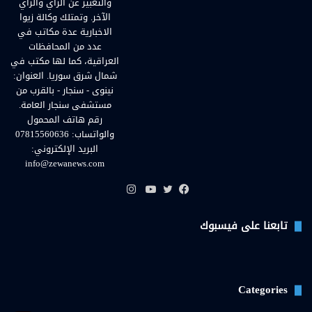
والتعبير عن الرأي والرأي
الآخر. وتمتلك وكالة زيوا
الاخبارية عدة مكاتب في
عدد من المحافظات
العراقية، كما لها مكتب في
شمال شرق سوريا. العنوان:
نينوى - سنجار - بالقرب من
مستشفى سنجار العامة.
رقم هاتف المحمول
والواتساب: 07815560636
البريد الإلكتروني:
info@zewanews.com
انستقرام
فيسبوك
تويتر
يوتيوب
تابعنا على فيسبوك
Categories