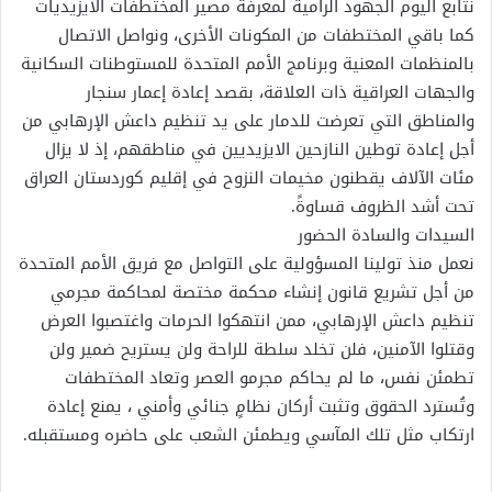
نتابع اليوم الجهود الرامية لمعرفة مصير المختطفات الايزيديات
كما باقي المختطفات من المكونات الأخرى، ونواصل الاتصال
بالمنظمات المعنية وبرنامج الأمم المتحدة للمستوطنات السكانية
والجهات العراقية ذات العلاقة، بقصد إعادة إعمار سنجار
والمناطق التي تعرضت للدمار على يد تنظيم داعش الإرهابي من
أجل إعادة توطين النازحين الايزيديين في مناطقهم، إذ لا يزال
مئات الآلاف يقطنون مخيمات النزوح في إقليم كوردستان العراق
تحت أشد الظروف قساوةً.
السيدات والسادة الحضور
نعمل منذ تولينا المسؤولية على التواصل مع فريق الأمم المتحدة
من أجل تشريع قانون إنشاء محكمة مختصة لمحاكمة مجرمي
تنظيم داعش الإرهابي، ممن انتهكوا الحرمات واغتصبوا العرض
وقتلوا الآمنين، فلن تخلد سلطة للراحة ولن يستريح ضمير ولن
تطمئن نفس، ما لم يحاكم مجرمو العصر وتعاد المختطفات
وتُسترد الحقوق وتثبت أركان نظامٍ جنائي وأمني ، يمنع إعادة
ارتكاب مثل تلك المآسي ويطمئن الشعب على حاضره ومستقبله.