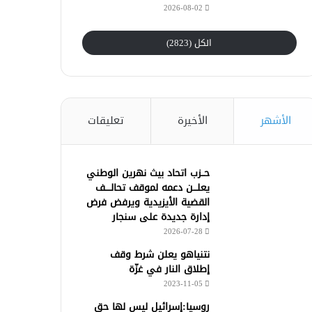
2026-08-02
الكل (2823)
الأشهر
الأخيرة
تعليقات
حــزب اتحاد بيث نهرين الوطني
يعلـــن دعمه لموقف تحالــــف
القضية الأيزيدية ويرفض فرض
إدارة جديدة على سنجار
2026-07-28
نتنياهو يعلن شرط وقف
إطلاق النار في غزّة
2023-11-05
روسيا:إسرائيل ليس لها حق