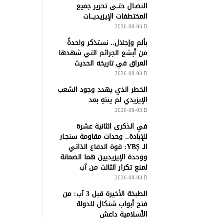
النضـال حتــى تحرير جميع
المختطفات الإيزيديـــات
2026-08-03
بألم وإجلال.. نستذكر واحدةً
من أبشع الجرائم التي شهدها
العراق في تاريخه الحديث
2026-08-03
الخطر الذي يهدد وجود الشعب
الإيزيدي لم ينتهِ بعد
2026-08-03
في الذكرى الثانية عشرة
للإبادة.. وحدات مقاومة سنجـار
الـ YBŞ: قوة الدفاع الذاتي
ووحدة الإيزيديين هما الضمانة
لمنع تكرار الثالث من آب
2026-08-03
الطبخة الأخيرة قبل 3 آب: من
فتح أبواب شنكال للدولة
الأسلامية داعش