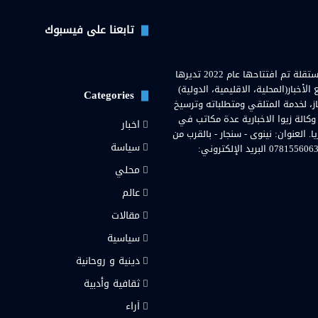
تابعنا على فيسبوك
وكالة زيوا نيوز( Zewa News Agency) هي وكالة اخبارية عراقية مستقلة تم افتتاحها عام 2022 تديرها
خبار(المحلية، الاقليمية، الدولية)
Categories
از، لخدمة المتلقي ومتطلباته وترسيخ
 وكالة زيوا الاخبارية عدة مكاتب في
اخبار
لعنوان: نينوى - سنجار - بالقرب من
سياسة
مستشفى سنجار العامة. رقم هاتف المحمول والواتساب: 07815560636 البريد الإلكتروني:
محلي
رام
عالم
مقالات
سياسية
دينية و روحانية
ثقافية وأدبية
اَراء