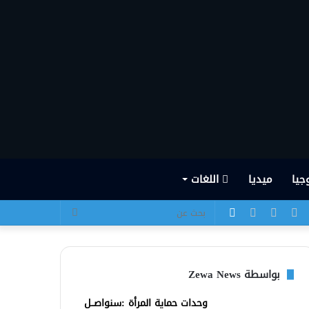
جيا
ميديا
اللغات
يسبوك
تويتر
يوتيوب
انستقرام
الوضع
بحث
المظلم
عن
بواسطة Zewa News
وحدات حماية المرأة :سنواصــل