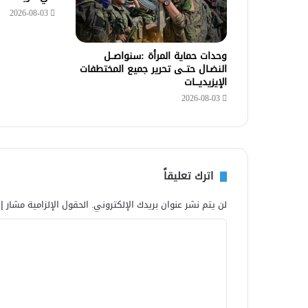
2026-08-03
وحدات حماية المرأة :سنواصــل
النضـال حتــى تحرير جميع المختطفات
الإيزيديـــات
2026-08-03
اترك تعليقاً
لن يتم نشر عنوان بريدك الإلكتروني.
الحقول الإلزامية مشار إل
ا
ل
ت
ع