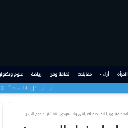
المرأة
اَراء
مقابلات
ثقافة وفن
رياضة
علوم وتكنولو
14
ف
℃
 شهدها العراق في تاريخه الحديث
Mosul
المنطقة..وزيرا الخارجية العراقي والسعودي يناقشان هجوم الأردن