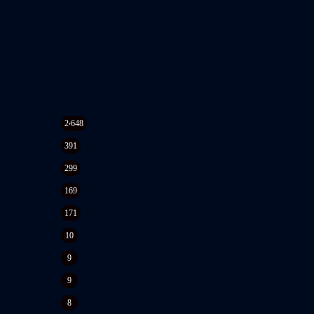
2٬648
391
299
169
171
10
9
9
8