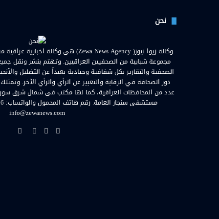
نحن
مجموعة شبابية من الصحفيين العراقيين. وتهتم بنشر ونقل جميع الأ
الصحفية والتقارير بكل شفافية وحيادية بعيداً عن التضليل والأنحي
دور الصحافة في الرقابة والتعبير عن الرأي والرأي الآخر. وتمتلك
عدد من المحافظات العراقية، كما لها مكتب في شمال شرق سوريا. ا
info@zewanews.com
فيسبوك
تويتر
يوتيوب
انستق