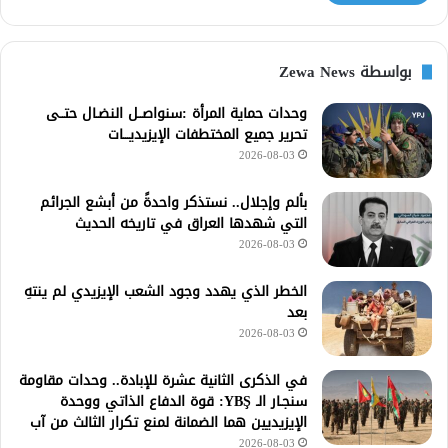
بواسطة Zewa News
وحدات حماية المرأة :سنواصــل النضـال حتــى
تحرير جميع المختطفات الإيزيديـــات
2026-08-03
بألم وإجلال.. نستذكر واحدةً من أبشع الجرائم
التي شهدها العراق في تاريخه الحديث
2026-08-03
الخطر الذي يهدد وجود الشعب الإيزيدي لم ينتهِ
بعد
2026-08-03
في الذكرى الثانية عشرة للإبادة.. وحدات مقاومة
سنجـار الـ YBŞ: قوة الدفاع الذاتي ووحدة
الإيزيديين هما الضمانة لمنع تكرار الثالث من آب
2026-08-03