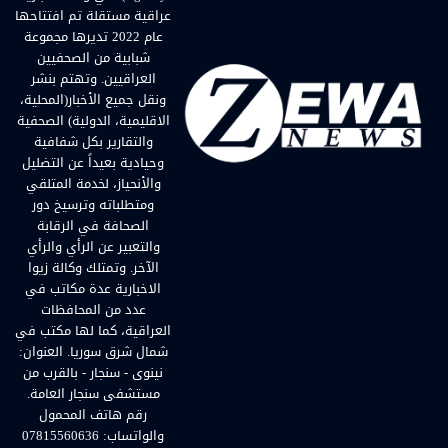
عراقية مستقلة تم افتتاحها
عام 2022 تديرها مجموعة
شبابية من الصحفيين
العراقيين. وتهتم بنشر
ونقل جميع الأخبار(المحلية،
الاقليمية، الدولية) الصحفية
والتقارير بكل شفافية
وحيادية بعيداً عن التضليل
والأنحياز، لخدمة المتلقي
ومتطلباته وترسيخ دور
الصحافة في الرقابة
والتعبير عن الرأي والرأي
الآخر. وتمتلك وكالة زيوا
الاخبارية عدة مكاتب في
عدد من المحافظات
العراقية، كما لها مكتب في
شمال شرق سوريا. العنوان:
نينوى - سنجار - بالقرب من
مستشفى سنجار العامة.
رقم هاتف المحمول
والواتساب: 07815560636