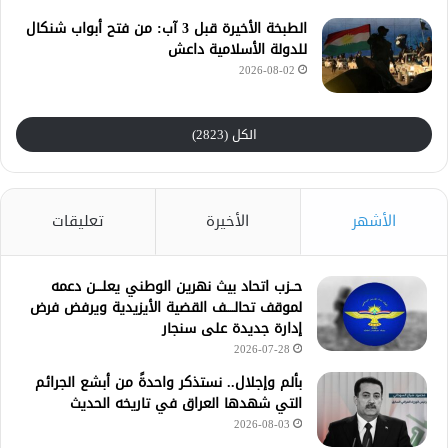
الطبخة الأخيرة قبل 3 آب: من فتح أبواب شنكال
للدولة الأسلامية داعش
2026-08-02
الكل (2823)
الأشهر
الأخيرة
تعليقات
حــزب اتحاد بيث نهرين الوطني يعلـــن دعمه
لموقف تحالــــف القضية الأيزيدية ويرفض فرض
إدارة جديدة على سنجار
2026-07-28
بألم وإجلال.. نستذكر واحدةً من أبشع الجرائم
التي شهدها العراق في تاريخه الحديث
2026-08-03