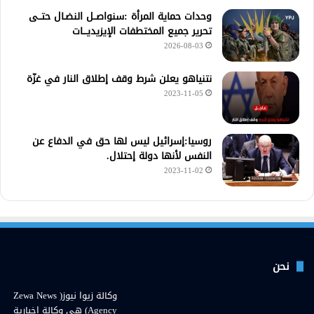
وحدات حماية المرأة :سنواصــل النضـال حتــى
تحرير جميع المختطفات الإيزيديـــات
2026-08-03
نتنياهو يعلن شرط وقف إطلاق النار في غزّة
2023-11-05
روسيا:إسرائيل ليس لها حق في الدفاع عن
النفس لأنها دولة إحتلال.
2023-11-02
نحن
وكالة زيوا نيوز( Zewa News
Agency) هي وكالة اخبارية