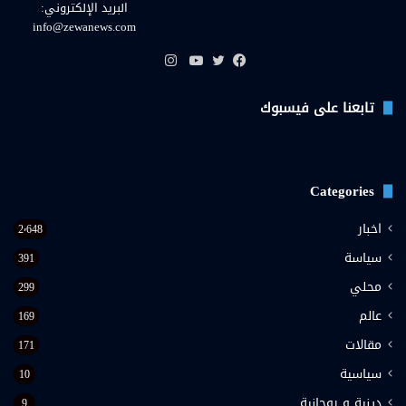
البريد الإلكتروني:
info@zewanews.com
انستقرام
فيسبوك
تويتر
يوتيوب
تابعنا على فيسبوك
Categories
اخبار
2٬648
سياسة
391
محلي
299
عالم
169
مقالات
171
سياسية
10
دينية و روحانية
9