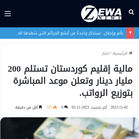
بحث
الق
عن
بألم وإجلال.. نستذكر واحدةً من أبشع الجرائم التي شهدها العراق في تاريخه الحديث
الرئيسية
/
اخبار
مالية إقليم كوردستان تستلم 200
مليار دينار وتعلن موعد المباشرة
بتوزيع الرواتب.
2023-11-02
آخر تحديث: 2023-11-02
0
527
أقل من دقيقة