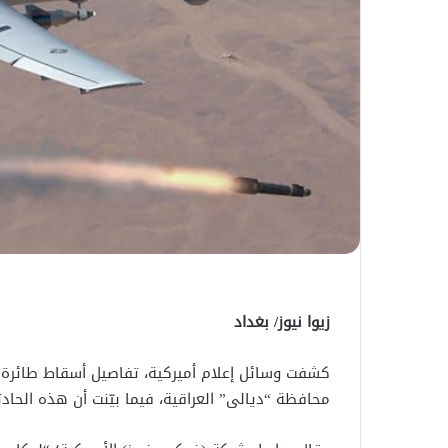
زيوا نيوز/ بغداد
محافظة “ديالى” العراقية، فيما بيّنت أن هذه الحادثة تُ