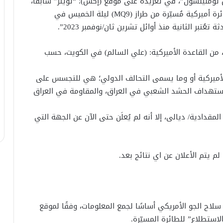
توملينسون”، في تغريدة على موقع (إكس)؛ “تويتر” سابقًا،
تابعته”زيوا نيوز” أن: “الفصائل المسلحة أسقطت طائرة أميركية مُسيّرة من طراز (MQ9) ليلة الخميس في
ُتبر الثانية منذ أوائل تشرين ثان/نوفمبر 2023”.
ي سياق ذاته، انطلقت المُسَيَّرة الأميركية (MQ9)، من القاعدة الأميركية: (علي السالم) في الكويت، حسب
 الأميركية أو وما يسمى التحالف الدولي؛ هي للتجسس على
ستهداف الحشد الشعبي في العراق، والمقاومة في العراق
المقدادية/ ديالى، إلا أنه لم يُعلَن حتى الآن عن الجهة التي
 لم يتم الأعلان عن اي نتائج بعد.
 طراز MQ-9 Reaper، يستخدمها سلاح الجو الأمريكي أساسًا لجمع المعلومات، وفقًا لموقع
لاستطلاع” للطائرة المسيّرة.