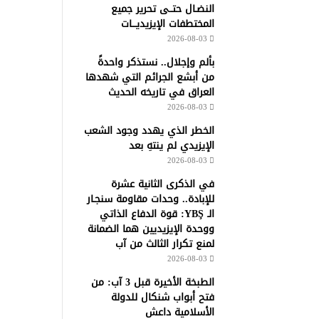
النضـال حتــى تحرير جميع
المختطفات الإيزيديـــات
2026-08-03
بألم وإجلال.. نستذكر واحدةً
من أبشع الجرائم التي شهدها
العراق في تاريخه الحديث
2026-08-03
الخطر الذي يهدد وجود الشعب
الإيزيدي لم ينتهِ بعد
2026-08-03
في الذكرى الثانية عشرة
للإبادة.. وحدات مقاومة سنجـار
الـ YBŞ: قوة الدفاع الذاتي
ووحدة الإيزيديين هما الضمانة
لمنع تكرار الثالث من آب
2026-08-03
الطبخة الأخيرة قبل 3 آب: من
فتح أبواب شنكال للدولة
الأسلامية داعش