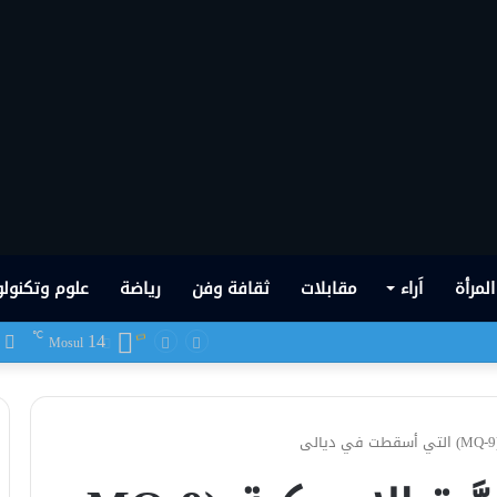
المرأة
اَراء
مقابلات
ثقافة وفن
رياضة
علوم وتكنولو
14
ف
℃
 شهدها العراق في تاريخه الحديث
Mosul