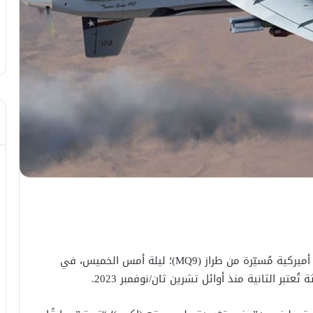
كشفت وسائل إعلام أميركية، تفاصيل أسقاط طائرة أميركية مُسيّرة من طراز (MQ9)؛ ليلة أمس الخميس، في
عتبر الثانية منذ أوائل تشرين ثان/نوفمبر 2023.