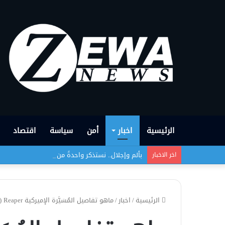
الرئيسية
اخبار
أمن
سياسة
اقتصاد
بألم وإجلال.. نستذكر واحدةً من أبشع الجرائم التي
اخر الاخبار
الرئيسية
/
اخبار
/
ماهو تفاصيل المُسَيَّرة الإميركية MQ-9) Reaper) التي أسقطت في ديالى