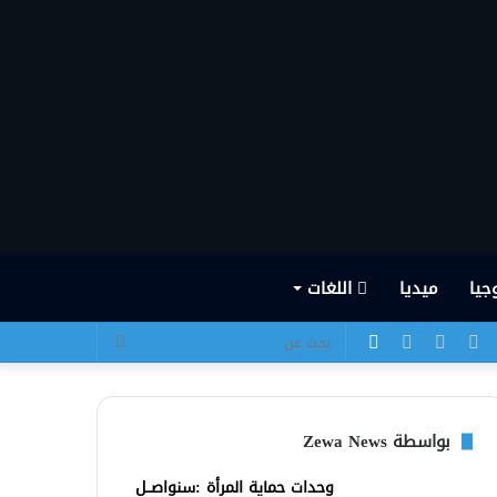
جيا
ميديا
اللغات
يسبوك
تويتر
يوتيوب
انستقرام
الوضع
بحث
المظلم
عن
بواسطة Zewa News
وحدات حماية المرأة :سنواصــل