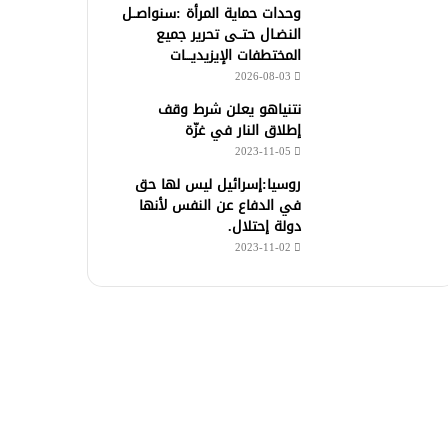
وحدات حماية المرأة :سنواصــل
النضـال حتــى تحرير جميع
المختطفات الإيزيديـــات
2026-08-03
نتنياهو يعلن شرط وقف
إطلاق النار في غزّة
2023-11-05
روسيا:إسرائيل ليس لها حق
في الدفاع عن النفس لأنها
دولة إحتلال.
2023-11-02