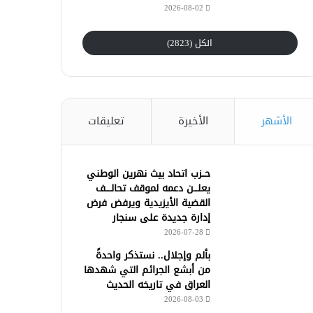
2026-08-02
الكل (2823)
الأشهر
الأخيرة
تعليقات
حــزب اتحاد بيث نهرين الوطني
يعلـــن دعمه لموقف تحالــــف
القضية الأيزيدية ويرفض فرض
إدارة جديدة على سنجار
2026-07-28
بألم وإجلال.. نستذكر واحدةً
من أبشع الجرائم التي شهدها
العراق في تاريخه الحديث
2026-08-03