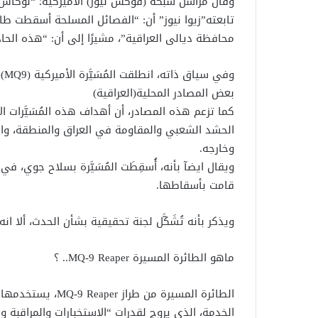
وقال مراسل شبكة (فوكس نيوز) الأميركية؛ “لوكاس 
محافظة ديالى العراقية”، مشيرًا إلى أن: “هذه الحادثة تع
وف
بعض المصادر المحلية(العراقية)
كما تزعم هذه المصادر، أن أهداف هذه المُسَيَّرات
الحشد الشعبي والمقاومة في العراق والمنطقة، وا
وخارجه.
ويقال ايضآ بأنه، أُسقِطَت المُسَيَّرة بسلاح جوي، في 
قامت بأسقاطها.
ويذكر بأنه تُشَكَّل لجنة تحقيقية بشأن الحدث، ألا انه
ماهو الطائرة المسيرة MQ-9 Reaper.. ؟
الطائرة المسيرة من
الخدمة، الذي يروج لقدرات “الاستخبارات والمراقبة وا