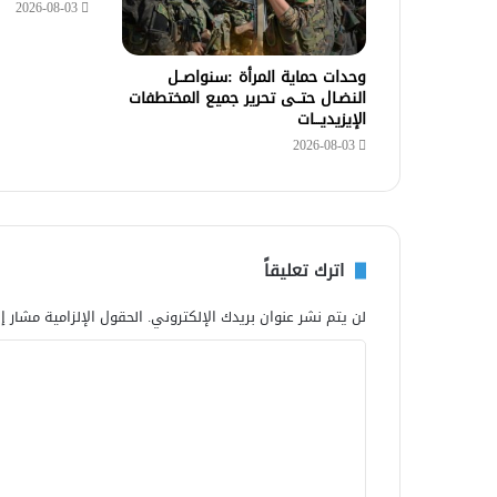
2026-08-03
وحدات حماية المرأة :سنواصــل
النضـال حتــى تحرير جميع المختطفات
الإيزيديـــات
2026-08-03
اترك تعليقاً
لن يتم نشر عنوان بريدك الإلكتروني.
الحقول الإلزامية مشار إل
ا
ل
ت
ع
ل