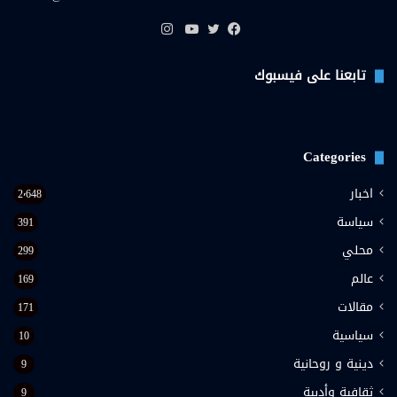
انستقرام
فيسبوك
تويتر
يوتيوب
تابعنا على فيسبوك
Categories
اخبار
2٬648
سياسة
391
محلي
299
عالم
169
مقالات
171
سياسية
10
دينية و روحانية
9
ثقافية وأدبية
9