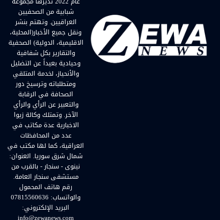
عام 2022 تديرها مجموعة
شبابية من الصحفيين
العراقيين. وتهتم بنشر
ونقل جميع الأخبار(المحلية،
الاقليمية، الدولية) الصحفية
والتقارير بكل شفافية
وحيادية بعيداً عن التضليل
والأنحياز، لخدمة المتلقي
ومتطلباته وترسيخ دور
الصحافة في الرقابة
والتعبير عن الرأي والرأي
الآخر. وتمتلك وكالة زيوا
الاخبارية عدة مكاتب في
عدد من المحافظات
العراقية، كما لها مكتب في
شمال شرق سوريا. العنوان:
نينوى - سنجار - بالقرب من
مستشفى سنجار العامة.
رقم هاتف المحمول
والواتساب: 07815560636
البريد الإلكتروني:
info@zewanews.com