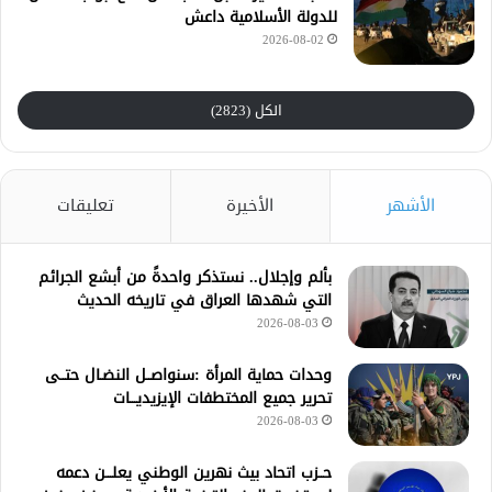
للدولة الأسلامية داعش
2026-08-02
الكل (2823)
الأشهر
الأخيرة
تعليقات
بألم وإجلال.. نستذكر واحدةً من أبشع الجرائم
التي شهدها العراق في تاريخه الحديث
2026-08-03
وحدات حماية المرأة :سنواصــل النضـال حتــى
تحرير جميع المختطفات الإيزيديـــات
2026-08-03
حــزب اتحاد بيث نهرين الوطني يعلـــن دعمه