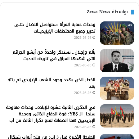
بواسطة Zewa News
وحدات حماية المرأة :سنواصــل النضـال حتــى
تحرير جميع المختطفات الإيزيديـــات
2026-08-03
بألم وإجلال.. نستذكر واحدةً من أبشع الجرائم
التي شهدها العراق في تاريخه الحديث
2026-08-03
الخطر الذي يهدد وجود الشعب الإيزيدي لم ينتهِ
بعد
2026-08-03
في الذكرى الثانية عشرة للإبادة.. وحدات مقاومة
سنجـار الـ YBŞ: قوة الدفاع الذاتي ووحدة
الإيزيديين هما الضمانة لمنع تكرار الثالث من آب
2026-08-03
الطبخة الأخيرة قبل 3 آب: من فتح أبواب شنكال