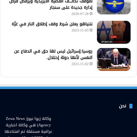
لموقف تحالــــف القضية الأيزيدية ويرفض فرض
إدارة جديدة على سنجار
2026-07-28
نتنياهو يعلن شرط وقف إطلاق النار في غزّة
2023-11-05
روسيا:إسرائيل ليس لها حق في الدفاع عن
النفس لأنها دولة إحتلال.
2023-11-02
نحن
وكالة زيوا نيوز( Zewa News
Agency) هي وكالة اخبارية
عراقية مستقلة تم افتتاحها