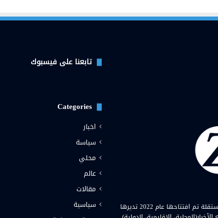
تابعنا على فيسبوك
Categories
اخبار
سياسة
محلي
عالم
مقالات
سياسية
وكالة زيوا نيوز( Zewa News Agency) هي وكالة اخبارية عراقية مستقلة تم افتتاحها عام 2022 تديرها
خبار(المحلية، الاقليمية، الدولية)