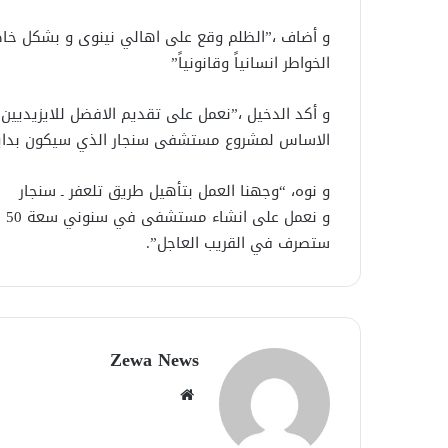
و أضاف ،”الظلم وقع على اهالي نينوى و بشكل خاص
الخواطر انسانياً وقانونياً”
و أكد الدخيل ،”نعمل على تقديم الافضل للايزيديين
الاساس لمشروع مستشفى سنجار الذي سيكون بداية 
و نوه، “وجهنا العمل بتأهيل طريق تلعفر ـ سنجار
و 
ستصرف في القريب العاجل”.
Zewa News
موقع
الويب