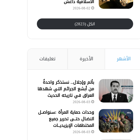
الأسلامية داعش
2026-08-02
الكل (2823)
الأشهر
الأخيرة
تعليقات
بألم وإجلال.. نستذكر واحدةً
من أبشع الجرائم التي شهدها
العراق في تاريخه الحديث
2026-08-03
وحدات حماية المرأة :سنواصــل
النضـال حتــى تحرير جميع
المختطفات الإيزيديـــات
2026-08-03