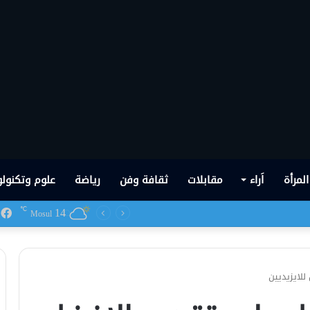
المرأة
اَراء
مقابلات
ثقافة وفن
رياضة
علوم وتكنولو
14
ف
℃
 شهدها العراق في تاريخه الحديث
Mosul
لايزيديين