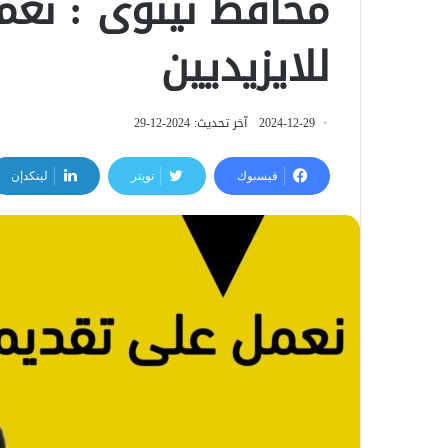
محافظ نينوى : نعم
للايزيديين
2024-12-29
آخر تحديث: 2024-12-29
فيسبوك
تويتر
لينكدإن