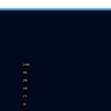
2٬648
391
299
169
171
10