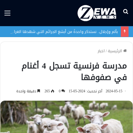
بحث
الق
عن
بألم وإجلال.. نستذكر واحدةً من أبشع الجرائم التي شهدها العراق في تاريخه الحديث
الرئيسية
/
اخبار
مدرسة فرنسية تسجل 4 أغنام
في صفوفها
2024-05-15
آخر تحديث: 2024-05-15
0
265
دقيقة واحدة