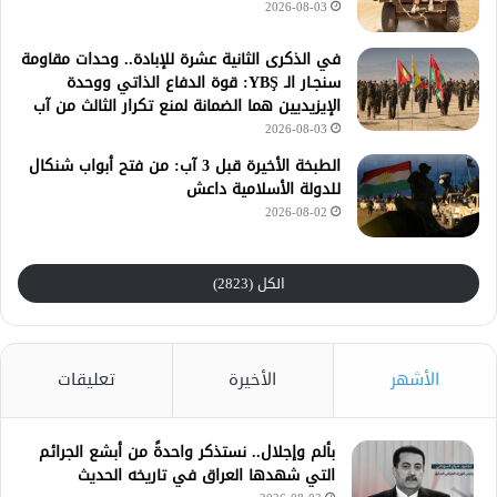
2026-08-03
في الذكرى الثانية عشرة للإبادة.. وحدات مقاومة
سنجـار الـ YBŞ: قوة الدفاع الذاتي ووحدة
الإيزيديين هما الضمانة لمنع تكرار الثالث من آب
2026-08-03
الطبخة الأخيرة قبل 3 آب: من فتح أبواب شنكال
للدولة الأسلامية داعش
2026-08-02
الكل (2823)
الأشهر
الأخيرة
تعليقات
بألم وإجلال.. نستذكر واحدةً من أبشع الجرائم
التي شهدها العراق في تاريخه الحديث