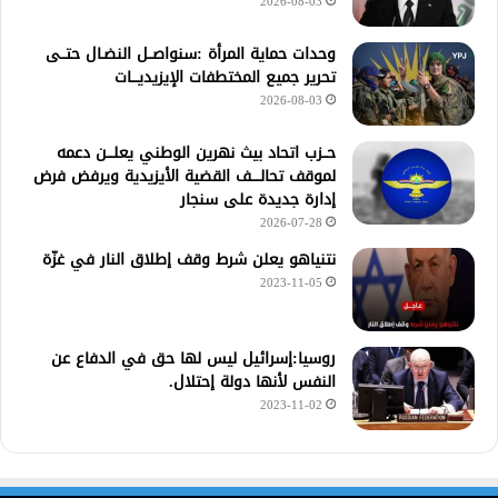
2026-08-03
وحدات حماية المرأة :سنواصــل النضـال حتــى
تحرير جميع المختطفات الإيزيديـــات
2026-08-03
حــزب اتحاد بيث نهرين الوطني يعلـــن دعمه
لموقف تحالــــف القضية الأيزيدية ويرفض فرض
إدارة جديدة على سنجار
2026-07-28
نتنياهو يعلن شرط وقف إطلاق النار في غزّة
2023-11-05
روسيا:إسرائيل ليس لها حق في الدفاع عن
النفس لأنها دولة إحتلال.
2023-11-02