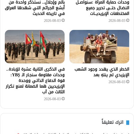
وحدات حماية المرأة :سنواصــل
بألم وإجلال.. نستذكر واحدةً من
النضـال حتــى تحرير جميع
أبشع الجرائم التي شهدها العراق
المختطفات الإيزيديـــات
في تاريخه الحديث
2026-08-03
2026-08-03
الخطر الذي يهدد وجود الشعب
في الذكرى الثانية عشرة للإبادة..
الإيزيدي لم ينتهِ بعد
وحدات مقاومة سنجـار الـ YBŞ:
قوة الدفاع الذاتي ووحدة
2026-08-03
الإيزيديين هما الضمانة لمنع تكرار
الثالث من آب
2026-08-03
اترك تعليقاً