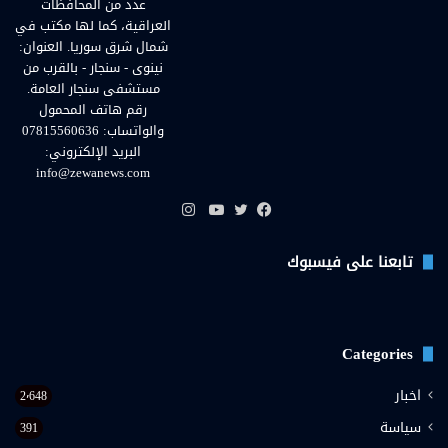
عدد من المحافظات
العراقية، كما لها مكتب في
شمال شرق سوريا. العنوان:
نينوى - سنجار - بالقرب من
مستشفى سنجار العامة.
رقم هاتف المحمول
والواتساب: 07815560636
البريد الإلكتروني:
info@zewanews.com
انستقرام
فيسبوك
تويتر
يوتيوب
تابعنا على فيسبوك
Categories
اخبار
2٬648
سياسة
391