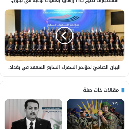
الاستخبارات تطيح ب11 إرهابيًا بعمليات نوعية في نينوى.
البيان الختاميّ لمؤتمر السفراء السابع المنعقد في بغداد.
مقالات ذات صلة