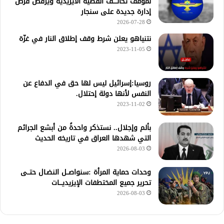
لموقف تحالــــف القضية الأيزيدية ويرفض فرض
إدارة جديدة على سنجار
2026-07-28
نتنياهو يعلن شرط وقف إطلاق النار في غزّة
2023-11-05
روسيا:إسرائيل ليس لها حق في الدفاع عن
النفس لأنها دولة إحتلال.
2023-11-02
بألم وإجلال.. نستذكر واحدةً من أبشع الجرائم
التي شهدها العراق في تاريخه الحديث
2026-08-03
وحدات حماية المرأة :سنواصــل النضـال حتــى
تحرير جميع المختطفات الإيزيديـــات
2026-08-03