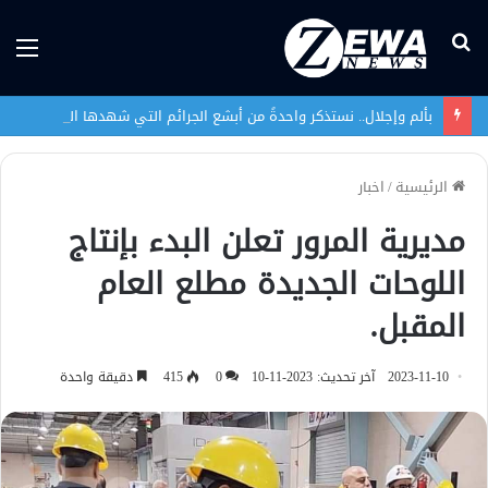
بحث
الق
عن
بألم وإجلال.. نستذكر واحدةً من أبشع الجرائم التي شهدها العراق في تاريخه الحديث
الرئيسية
/
اخبار
مديرية المرور تعلن البدء بإنتاج
اللوحات الجديدة مطلع العام
المقبل.
2023-11-10
آخر تحديث: 2023-11-10
0
415
دقيقة واحدة