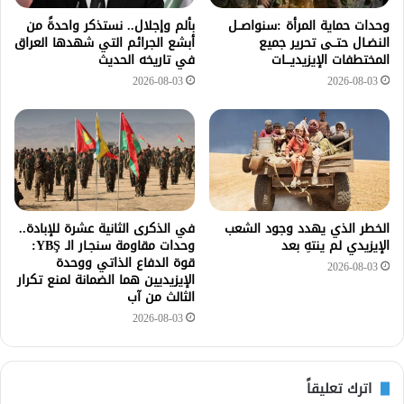
وحدات حماية المرأة :سنواصــل
بألم وإجلال.. نستذكر واحدةً من
النضـال حتــى تحرير جميع
أبشع الجرائم التي شهدها العراق
المختطفات الإيزيديـــات
في تاريخه الحديث
2026-08-03
2026-08-03
الخطر الذي يهدد وجود الشعب
في الذكرى الثانية عشرة للإبادة..
الإيزيدي لم ينتهِ بعد
وحدات مقاومة سنجـار الـ YBŞ:
قوة الدفاع الذاتي ووحدة
2026-08-03
الإيزيديين هما الضمانة لمنع تكرار
الثالث من آب
2026-08-03
اترك تعليقاً