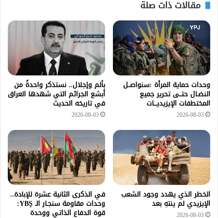
مقالات ذات صلة
وحدات حماية المرأة :سنواصــل
بألم وإجلال.. نستذكر واحدةً من
النضـال حتــى تحرير جميع
أبشع الجرائم التي شهدها العراق
المختطفات الإيزيديـــات
في تاريخه الحديث
2026-08-03
2026-08-03
الخطر الذي يهدد وجود الشعب
في الذكرى الثانية عشرة للإبادة..
الإيزيدي لم ينتهِ بعد
وحدات مقاومة سنجـار الـ YBŞ:
قوة الدفاع الذاتي ووحدة
2026-08-03