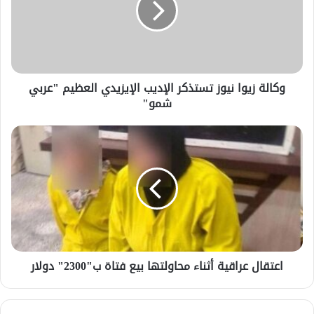
وكالة زيوا نيوز تستذكر الإديب الإيزيدي العظيم "عربي
شمو"
اعتقال عراقية أثناء محاولتها بيع فتاة ب"2300" دولار