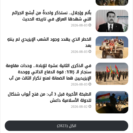
بألم وإجلال.. نستذكر واحدةً من أبشع الجرائم
التي شهدها العراق في تاريخه الحديث
2026-08-03
الخطر الذي يهدد وجود الشعب الإيزيدي لم ينتهِ
بعد
2026-08-03
في الذكرى الثانية عشرة للإبادة.. وحدات مقاومة
سنجـار الـ YBŞ: قوة الدفاع الذاتي ووحدة
الإيزيديين هما الضمانة لمنع تكرار الثالث من آب
2026-08-03
الطبخة الأخيرة قبل 3 آب: من فتح أبواب شنكال
للدولة الأسلامية داعش
2026-08-02
الكل (2823)