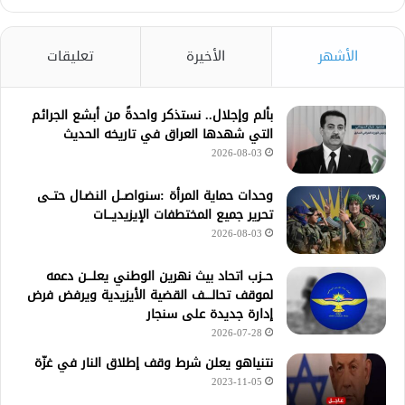
الأشهر
الأخيرة
تعليقات
بألم وإجلال.. نستذكر واحدةً من أبشع الجرائم
التي شهدها العراق في تاريخه الحديث
2026-08-03
وحدات حماية المرأة :سنواصــل النضـال حتــى
تحرير جميع المختطفات الإيزيديـــات
2026-08-03
حــزب اتحاد بيث نهرين الوطني يعلـــن دعمه
لموقف تحالــــف القضية الأيزيدية ويرفض فرض
إدارة جديدة على سنجار
2026-07-28
نتنياهو يعلن شرط وقف إطلاق النار في غزّة
2023-11-05