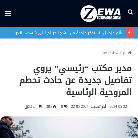
بحث
الق
عن
بألم وإجلال.. نستذكر واحدةً من أبشع الجرائم التي شهدها العراق في تاريخه الحديث
الرئيسية
/
اخبار
مدير مكتب “رئيسي” يروي
تفاصيل جديدة عن حادث تحطم
المروحية الرئاسية
2024-05-22
آخر تحديث: 2024-05-22
0
305
4 دقائق