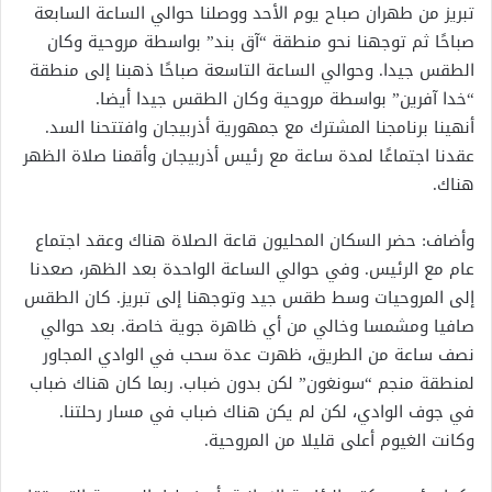
تبريز من طهران صباح يوم الأحد ووصلنا حوالي الساعة السابعة
صباحًا ثم توجهنا نحو منطقة “آق بند” بواسطة مروحية وكان
الطقس جيدا. وحوالي الساعة التاسعة صباحًا ذهبنا إلى منطقة
“خدا آفرين” بواسطة مروحية وكان الطقس جيدا أيضا.
أنهينا برنامجنا المشترك مع جمهورية أذربيجان وافتتحنا السد.
عقدنا اجتماعًا لمدة ساعة مع رئيس أذربيجان وأقمنا صلاة الظهر
هناك.
وأضاف: حضر السكان المحليون قاعة الصلاة هناك وعقد اجتماع
عام مع الرئيس. وفي حوالي الساعة الواحدة بعد الظهر، صعدنا
إلى المروحيات وسط طقس جيد وتوجهنا إلى تبريز. كان الطقس
صافيا ومشمسا وخالي من أي ظاهرة جوية خاصة. بعد حوالي
نصف ساعة من الطريق، ظهرت عدة سحب في الوادي المجاور
لمنطقة منجم “سونغون” لكن بدون ضباب. ربما كان هناك ضباب
في جوف الوادي، لكن لم يكن هناك ضباب في مسار رحلتنا.
وكانت الغيوم أعلى قليلا من المروحية.