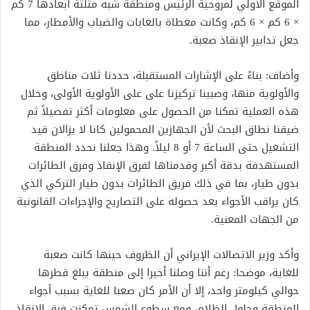
الموقع الأولي لمروحية الرئيس ومنطقة شبه مثلثة أبعادها 7 كم
× 6 كم × 6 كم، وكانت مغطاة بالغابات والضباب والأمطار، مما
جعل تدابير الإنقاذ صعبة.
وأضاف: بناءً على الإشارات المستقبلة، حددنا ثلاث مناطق
والأولوية منها، وصبينا تركيزنا على على الأولوية الأولى، وخلال
هذه العملية تمكنا من الحصول على معلومات أكثر تفصيلاً ثم
ضيقنا نطاق البحث لأن الجهازين المحمولين كانا لا يزالان قيد
التشغيل حتى الساعة 7 أو 8 ليلاً. وهذا جعلنا نحدد المنطقة
المستهدفة بدقة أكبر وقدمناها لفرق الإنقاذ وفرق الطائرات
بدون طيار، بما في ذلك فريق الطائرات بدون طيار التركي الذي
كان يراقب الأجواء بعد حصوله على التصاريح والإجراءات القانونية
من الجهات المعنية.
وأكد وزير الاتصالات الإيراني أن الظروف حينها كانت صعبة
للغاية، موضحا: رغم أننا وصلنا أخيرا إلى منطقة يبلغ قطرها
حوالي كيلومتر واحد، إلا أن الأمر كان صعبا للغاية بسبب أجواء
المنطقة وحلول الظلام، ومع سطوع الشمس تمكنت فرق الإنقاذ