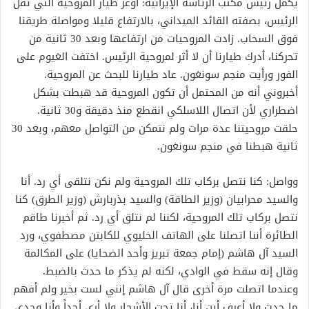
يكمل رئيس مكتب الرئاسة الإيرانية: أوعز طيار المروحية التي تقل
الرئيس، بصفته القائد الميداني، بالارتفاع قليلا ومواصلة طريقنا
فوق السحاب. زادت المروحيات من ارتفاعها وبعد 30 ثانية من
تحرکنا، أدرك طيارنا أن لا أثر لمروحية الرئيس. اختفت الغيوم على
الفور ورأيت منجم سونغون. عاد طيارنا للبحث عن المروحية.
أخبروني أنه من المحتمل أن تكون المروحية قد هبطت بشكل
اضطراري لأن اتصال اللاسلكي انقطع منذ دقيقة و30 ثانية.
حلقت مروحيتنا عدة مرات ولم نتمكن من التواصل معهم، وبعد 30
ثانية هبطنا في منجم سونغون.
وواصل: كنا نتصل بركاب تلك المروحية ولم نكن نتلقى أي رد. أنا
والسيد محرابيان (وزير الطاقة) والسيد بذربارش (وزير الطرق) كنا
نتصل بركاب تلك المروحية، لكننا لم نتلق أي رد. ثم أخبرنا طاقم
الطائرة أننا اتصلنا على الهاتف الخليوي للكابتن مصطفوي، ورد
السيد آل هاشم (إمام جمعة تبريز وأحد الضحايا) على المكالمة
وقال إنه سقط في الوادي، لكنه لم يذكر ما حدث بالضبط.
وعندما اتصلت مرة أخرى قال آل هاشم إنني لست بخير ولم أفهم
ما حدث ولا أعرف أين أنا، أنا تحت الأشجار ولا أرى أحداً وأنا وحدي.