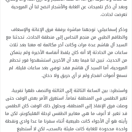
وبعد أن ذكر تلميحات عن الغابة والأشجار اتضح لنا أن المروحية
تعرضت لحادث.
وذكر إسماعيلي: توجهنا مباشرة برفقة فرق الإغاثة والإسعاف
والطاقم الطبي من منجم النحاس إلى منطقة الحادث. تحدثنا مع
السيد آل هاشم عدة مرات وكانت آخر مكالمة له معنا بعد ثلاث
ساعات من الحادثة إلا أنه كان يلفظ أنفاسه الأخيرة ولم يتمكن
من الحديث. تبين لنا فيما بعد أن الآخرين استشهدوا فور تحطم
المروحية، أما السيد آل هاشم فقد توفي بعد ساعات قليلة. لم
نسمع أصوات انفجار ولم نر أي حريق ولا دخان.
واستطرد: بين الساعة الثالثة إلى الثالثة والنصف ظهرا تقريبا،
تغير الطقس في المنطقة تماماً. استغرق الأمر بعض الوقت حتى
وصلت فرق الإنقاذ إلى المنطقة، وبحلول ذلك الوقت كان الطقس
قد تغير. لا أعرف ما هي معايير الطقس لرحلة الهليكوبتر، لكن ما
رأيته هو أن الأجواء كانت طبيعية أثناء سفرنا ما عدا وادي ونقطة
واحدة محدودة للغاية كانت مليئة بالسحب، لكن لا أستطيع