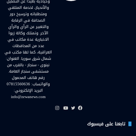
وحيادية بعيداً عن التضليل
والأنحياز، لخدمة المتلقي
ومتطلباته وترسيخ دور
الصحافة في الرقابة
والتعبير عن الرأي والرأي
الآخر. وتمتلك وكالة زيوا
الاخبارية عدة مكاتب في
عدد من المحافظات
العراقية، كما لها مكتب في
شمال شرق سوريا. العنوان:
نينوى - سنجار - بالقرب من
مستشفى سنجار العامة.
رقم هاتف المحمول
والواتساب: 07815560636
البريد الإلكتروني:
info@zewanews.com
انستقرام
فيسبوك
تويتر
يوتيوب
تابعنا على فيسبوك