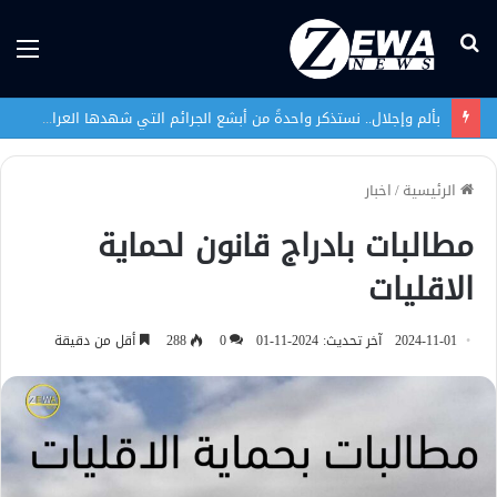
بحث
الق
عن
بألم وإجلال.. نستذكر واحدةً من أبشع الجرائم التي شهدها العراق في تاريخه الحديث
الرئيسية
/
اخبار
مطالبات بادراج قانون لحماية
الاقليات
2024-11-01
آخر تحديث: 2024-11-01
0
288
أقل من دقيقة