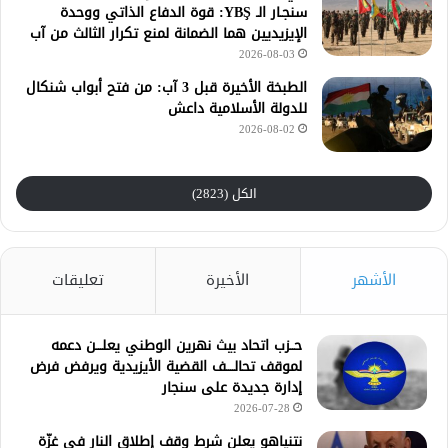
سنجـار الـ YBŞ: قوة الدفاع الذاتي ووحدة
الإيزيديين هما الضمانة لمنع تكرار الثالث من آب
2026-08-03
الطبخة الأخيرة قبل 3 آب: من فتح أبواب شنكال
للدولة الأسلامية داعش
2026-08-02
الكل (2823)
الأشهر
الأخيرة
تعليقات
حــزب اتحاد بيث نهرين الوطني يعلـــن دعمه
لموقف تحالــــف القضية الأيزيدية ويرفض فرض
إدارة جديدة على سنجار
2026-07-28
نتنياهو يعلن شرط وقف إطلاق النار في غزّة