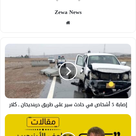
Zewa News
موقع
الويب
إصابة 5 أشخاص في حادث سير على طريق دربنديخان ـ كلار