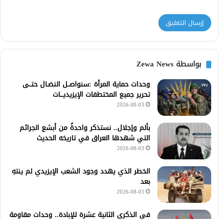
بواسطة Zewa News
وحدات حماية المرأة :سنواصــل النضـال حتــى
تحرير جميع المختطفات الإيزيديـــات
2026-08-03
بألم وإجلال.. نستذكر واحدةً من أبشع الجرائم
التي شهدها العراق في تاريخه الحديث
2026-08-03
الخطر الذي يهدد وجود الشعب الإيزيدي لم ينتهِ
بعد
2026-08-03
في الذكرى الثانية عشرة للإبادة.. وحدات مقاومة