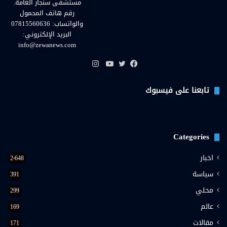
مستشفى سنجار العامة.
رقم هاتف المحمول
والواتساب: 07815560636
البريد الإلكتروني:
info@zewanews.com
انستقرام
فيسبوك
تويتر
يوتيوب
تابعنا على فيسبوك
Categories
اخبار
2٬648
سياسة
391
محلي
299
عالم
169
مقالات
171