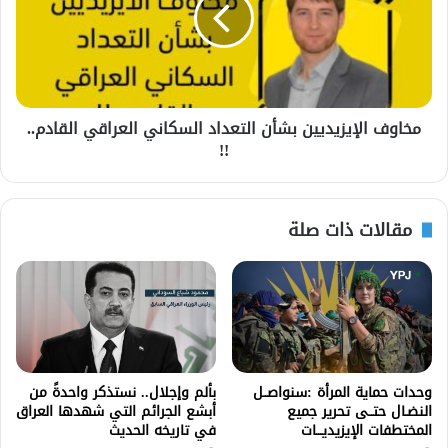
مخاوف الإيزيديين بشأن التعداد السكاني العراقي القادم..
!!
مقالات ذات صلة
وحدات حماية المرأة :سنواصــل
بألم وإجلال.. نستذكر واحدةً من
النضـال حتــى تحرير جميع
أبشع الجرائم التي شهدها العراق
المختطفات الإيزيديـــات
في تاريخه الحديث