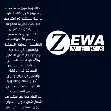
وكالة زيوا نيوز( Zewa News
Agency) هي وكالة اخبارية
عراقية مستقلة تم افتتاحها
عام 2022 تديرها مجموعة
شبابية من الصحفيين
العراقيين. وتهتم بنشر
ونقل جميع الأخبار(المحلية،
الاقليمية، الدولية) الصحفية
والتقارير بكل شفافية
وحيادية بعيداً عن التضليل
والأنحياز، لخدمة المتلقي
ومتطلباته وترسيخ دور
الصحافة في الرقابة
والتعبير عن الرأي والرأي
الآخر. وتمتلك وكالة زيوا
الاخبارية عدة مكاتب في
عدد من المحافظات
العراقية، كما لها مكتب في
شمال شرق سوريا. العنوان:
نينوى - سنجار - بالقرب من