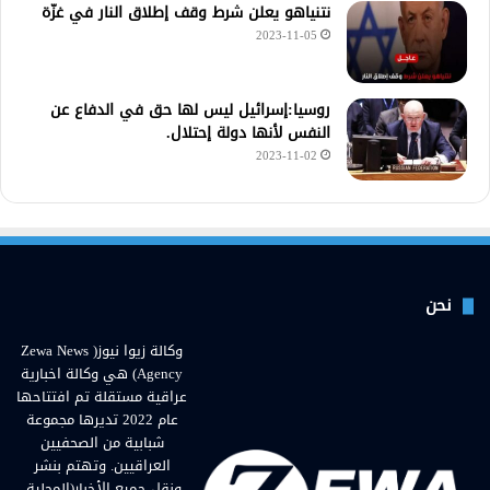
نتنياهو يعلن شرط وقف إطلاق النار في غزّة
2023-11-05
روسيا:إسرائيل ليس لها حق في الدفاع عن
النفس لأنها دولة إحتلال.
2023-11-02
نحن
وكالة زيوا نيوز( Zewa News
Agency) هي وكالة اخبارية
عراقية مستقلة تم افتتاحها
عام 2022 تديرها مجموعة
شبابية من الصحفيين
العراقيين. وتهتم بنشر
ونقل جميع الأخبار(المحلية،