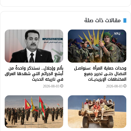
مقالات ذات صلة
وحدات حماية المرأة :سنواصــل
بألم وإجلال.. نستذكر واحدةً من
النضـال حتــى تحرير جميع
أبشع الجرائم التي شهدها العراق
المختطفات الإيزيديـــات
في تاريخه الحديث
2026-08-03
2026-08-03