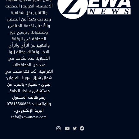
الاقليمية، الدولية) الصحفية
والتقارير بكل شفافية
وحيادية بعيداً عن التضليل
والأنحياز، لخدمة المتلقي
ومتطلباته وترسيخ دور
الصحافة في الرقابة
والتعبير عن الرأي والرأي
الآخر. وتمتلك وكالة زيوا
الاخبارية عدة مكاتب في
عدد من المحافظات
العراقية، كما لها مكتب في
شمال شرق سوريا. العنوان:
نينوى - سنجار - بالقرب من
مستشفى سنجار العامة.
رقم هاتف المحمول
والواتساب: 07815560636
البريد الإلكتروني:
info@zewanews.com
انستقرام
فيسبوك
تويتر
يوتيوب