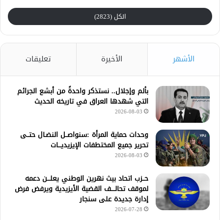
الكل (2823)
الأشهر
الأخيرة
تعليقات
بألم وإجلال.. نستذكر واحدةً من أبشع الجرائم
التي شهدها العراق في تاريخه الحديث
2026-08-03
وحدات حماية المرأة :سنواصــل النضـال حتــى
تحرير جميع المختطفات الإيزيديـــات
2026-08-03
حــزب اتحاد بيث نهرين الوطني يعلـــن دعمه
لموقف تحالــــف القضية الأيزيدية ويرفض فرض
إدارة جديدة على سنجار
2026-07-28