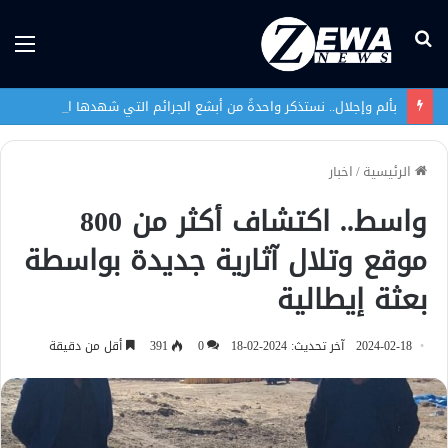
بحث
الق
عن
بألم وإجلال.. نستذكر واحدةً من أبشع الجرائم التي شهدها العراق في تاريخه الحديث
الرئيسية
/
اخبار
واسط.. اكتشاف أكثر من 800
موقع وتلال آثارية جديدة بواسطة
بعثة إيطالية
2024-02-18
آخر تحديث: 2024-02-18
0
391
أقل من دقيقة