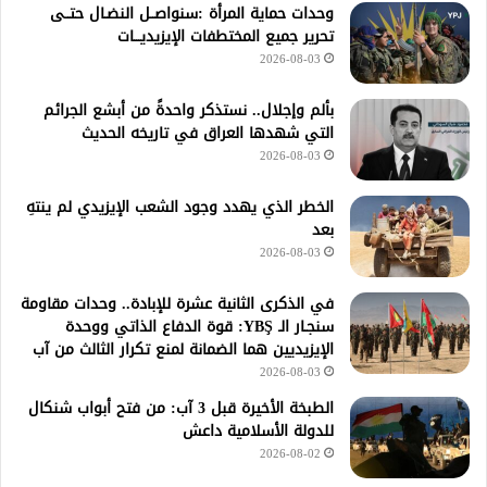
وحدات حماية المرأة :سنواصــل النضـال حتــى
تحرير جميع المختطفات الإيزيديـــات
2026-08-03
بألم وإجلال.. نستذكر واحدةً من أبشع الجرائم
التي شهدها العراق في تاريخه الحديث
2026-08-03
الخطر الذي يهدد وجود الشعب الإيزيدي لم ينتهِ
بعد
2026-08-03
في الذكرى الثانية عشرة للإبادة.. وحدات مقاومة
سنجـار الـ YBŞ: قوة الدفاع الذاتي ووحدة
الإيزيديين هما الضمانة لمنع تكرار الثالث من آب
2026-08-03
الطبخة الأخيرة قبل 3 آب: من فتح أبواب شنكال
للدولة الأسلامية داعش
2026-08-02